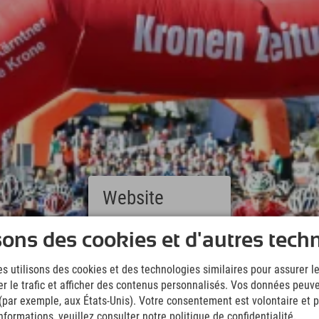
Website
Deutsch
sons des cookies et d'autres tech
(German)
English
s utilisons des cookies et des technologies similaires pour assurer 
(English)
er le trafic et afficher des contenus personnalisés. Vos données peuve
Italiano
(Italian)
 (par exemple, aux États-Unis). Votre consentement est volontaire et pe
Čeština
formations, veuillez consulter notre politique de confidentialité.