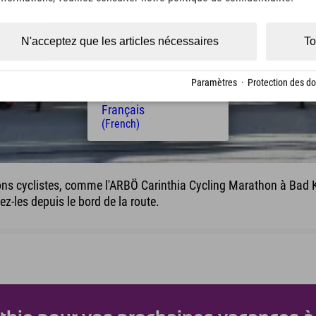
(Czech)
Polski
(Polish)
N'acceptez que les articles nécessaires
To
Magyar
(Hungarian)
Nederlands
Paramètres
·
Protection des d
(Dutch)
Français
(French)
 cyclistes, comme l'ARBÖ Carinthia Cycling Marathon à Bad Kle
ez-les depuis le bord de la route.