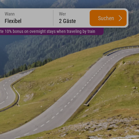
Wann
Wer
Suchen
Flexibel
2 Gäste
te 10% bonus on overnight stays when traveling by train