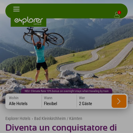
1
NEU: Climate Rate 10% bonus on overnight stays when traveling by train
Wohin
Wann
Wer
Alle Hotels
Flexibel
2 Gäste
Explorer Hotels
›
Bad Kleinkirchheim / Kärnten
Diventa un conquistatore di