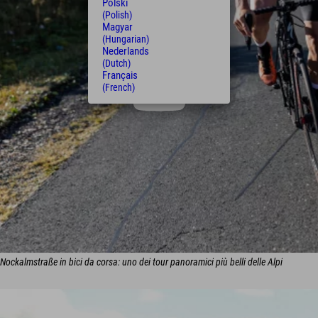
Polski
(Polish)
Magyar
(Hungarian)
Nederlands
(Dutch)
Français
(French)
Nockalmstraße in bici da corsa: uno dei tour panoramici più belli delle Alpi