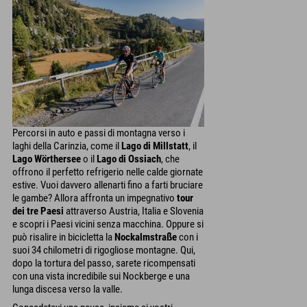
Percorsi in auto e passi di montagna verso i
laghi della Carinzia, come il
Lago di Millstatt
, il
Lago Wörthersee
o il
Lago di Ossiach
, che
offrono il perfetto refrigerio nelle calde giornate
estive. Vuoi davvero allenarti fino a farti bruciare
le gambe? Allora affronta un impegnativo
tour
dei tre Paesi
attraverso Austria, Italia e Slovenia
e scopri i Paesi vicini senza macchina. Oppure si
può risalire in bicicletta la
Nockalmstraße
con i
suoi 34 chilometri di rigogliose montagne. Qui,
dopo la tortura del passo, sarete ricompensati
con una vista incredibile sui Nockberge e una
lunga discesa verso la valle.