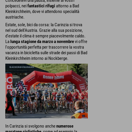
Concedetevi una pausa, insieme ai vostri
polpacci, nei
fantastici rifugi
attorno a Bad
Kleinkirchheim, dove vi attendono specialità
austriache.
Estate, sole, bici da corsa: la Carinzia si trova
nel sud dell'Austria. Grazie alla sua posizione,
d'estate il clima è sempre piacevolmente caldo.
La
lunga stagione da marzo a novembre
vi offre
l'opportunità perfetta per trascorrere la vostra
vacanza in bicicletta sulle strade dei passi di Bad
Kleinkirchheim intorno ai Nockberge.
In Carinzia si svolgono anche
numerose
maratone ciclistiche
, come ad esempio la