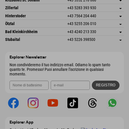
6793 Gaschurn/Montafon
Informazioni sull'arrivo
Speckbacherstraße 87
Salva indirizzo
Austria
Prenotazione
Zillertal
+43 5283 393 930
6380 St. Johann in Tirol
Informazioni sull'arrivo
Invia email
Schmiedau 2
Salva indirizzo
Austria
Prenotazione
Hinterstoder
+43 7564 204 440
6272 Kaltenbach im Zillertal
Informazioni sull'arrivo
Invia email
Freizeitpark 10
Salva indirizzo
Austria
Prenotazione
Ötztal
+43 5255 206 010
4573 Hinterstoder
Informazioni sull'arrivo
Invia email
Gscheat 14
Salva indirizzo
Austria
Prenotazione
Bad Kleinkirchheim
+43 4240 213 330
6441 Umhausen
Informazioni sull'arrivo
Invia email
Dorfstraße 24
Salva indirizzo
Austria
Prenotazione
Stubaital
+43 5226 398500
9546 Bad Kleinkirchheim
Informazioni sull'arrivo
Invia email
Wiesenweg 6
Salva indirizzo
Austria
Prenotazione
6167 Neustift im Stubaital
Informazioni sull'arrivo
Invia email
Austria
Prenotazione
Explorer Newsletter
Invia email
Non condivideremo il tuo indirizzo email. Odiamo lo spam tanto
quanto te. Promesso! Puoi annullare l'iscrizione in qualsiasi
momento.
Explorer App