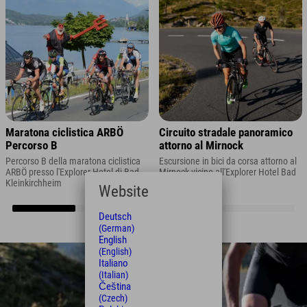
Maratona ciclistica ARBÖ
Circuito stradale panoramico
Percorso B
attorno al Mirnock
Percorso B della maratona ciclistica
Escursione in bici da corsa attorno al
ARBÖ presso l'Explorer Hotel di Bad
Mirnock vicino all'Explorer Hotel Bad
Kleinkirchheim
Kleinkirchheim
Website
Deutsch
(German)
English
(English)
Italiano
(Italian)
Čeština
(Czech)