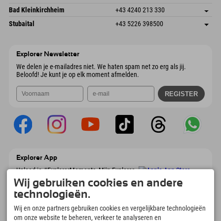
4573 Hinterstoder
Aankomstinformatie
E-mail verzenden
Gscheat 14
Adres opslaan
Oostenrijk
Booking
Bad Kleinkirchheim
+43 4240 213 330
6441 Umhausen
Aankomstinformatie
E-mail verzenden
Dorfstraße 24
Adres opslaan
Oostenrijk
Booking
Stubaital
+43 5226 398500
9546 Bad Kleinkirchheim
Aankomstinformatie
E-mail verzenden
Wiesenweg 6
Adres opslaan
Oostenrijk
Booking
6167 Neustift im Stubaital
Aankomstinformatie
E-mail verzenden
Oostenrijk
Booking
Explorer Newsletter
E-mail verzenden
We delen je e-mailadres niet. We haten spam net zo erg als jij.
Beloofd! Je kunt je op elk moment afmelden.
Explorer App
Upload je #ExplorerMoments, Mijn Explorer
To Go met een boekingsoverzicht, bucketlist,
Wij gebruiken cookies en andere
restaurantoverzicht en nog veel meer.
technologieën.
Download nu!
Wij en onze partners gebruiken cookies en vergelijkbare technologieën
om onze website te beheren, verkeer te analyseren en