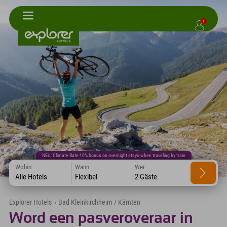
1
NEU: Climate Rate 10% bonus on overnight stays when traveling by train
Wohin
Wann
Wer
Alle Hotels
Flexibel
2 Gäste
Explorer Hotels
›
Bad Kleinkirchheim / Kärnten
Word een pasveroveraar in