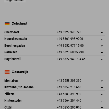
Duitsland
Oberstdorf
+49 8322 940 790
An der Breitach 3
Adres opslaan
Neuschwanstein
+49 8361 998 9000
87538 Fischen I. Allgäu
Aankomstinformatie
An der Riese 45
Adres opslaan
Duitsland
Booking
Berchtesgaden
+49 8652 977 15 00
87484 Nesselwang im Allgäu
Aankomstinformatie
E-mail verzenden
Hofreitstr. 7
Adres opslaan
Duitsland
Booking
Garmisch
+49 8821 60 35 990
83471 Schönau am Königssee
Aankomstinformatie
E-mail verzenden
Frickenstraße 22
Adres opslaan
Duitsland
Booking
Bayrischzell
+49 8322 940 794 45
82490 Farchant
Aankomstinformatie
E-mail verzenden
Seebergstr. 17
Adres opslaan
Duitsland
Booking
83735 Bayrischzell
Aankomstinformatie
E-mail verzenden
Duitsland
Booking
Oostenrijk
E-mail verzenden
Montafon
+43 5558 203 330
Dorfstr. 127b
Adres opslaan
Kitzbühel/St. Johann
+43 5352 216 660
6793 Gaschurn/Montafon
Aankomstinformatie
Speckbacherstraße 87
Adres opslaan
Oostenrijk
Booking
Zillertal
+43 5283 393 930
6380 St. Johann in Tirol
Aankomstinformatie
E-mail verzenden
Schmiedau 2
Adres opslaan
Oostenrijk
Booking
Hinterstoder
+43 7564 204 440
6272 Kaltenbach im Zillertal
Aankomstinformatie
E-mail verzenden
Freizeitpark 10
Adres opslaan
Oostenrijk
Booking
Ötztal
+43 5255 206 010