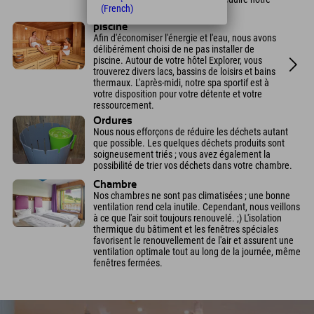
(French)
consommation d'électricité.
piscine
Afin d'économiser l'énergie et l'eau, nous avons
délibérément choisi de ne pas installer de
piscine. Autour de votre hôtel Explorer, vous
trouverez divers lacs, bassins de loisirs et bains
thermaux. L'après-midi, notre spa sportif est à
votre disposition pour votre détente et votre
ressourcement.
Ordures
Nous nous efforçons de réduire les déchets autant
que possible. Les quelques déchets produits sont
soigneusement triés ; vous avez également la
possibilité de trier vos déchets dans votre chambre.
Chambre
Nos chambres ne sont pas climatisées ; une bonne
ventilation rend cela inutile. Cependant, nous veillons
à ce que l'air soit toujours renouvelé. ;) L'isolation
thermique du bâtiment et les fenêtres spéciales
favorisent le renouvellement de l'air et assurent une
ventilation optimale tout au long de la journée, même
fenêtres fermées.