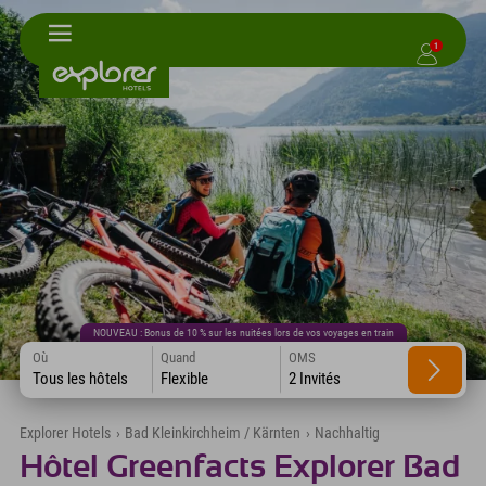
1
NOUVEAU : Bonus de 10 % sur les nuitées lors de vos voyages en train
Où
Quand
OMS
Tous les hôtels
Flexible
2 Invités
Explorer Hotels
›
Bad Kleinkirchheim / Kärnten
›
Nachhaltig
Hôtel Greenfacts Explorer Bad