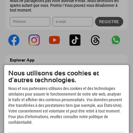
Nous ne partagerons pas votre adresse e-mail. Nous détestons les
spams autant que vous. Promis ! Vous pouvez vous désabonner à
tout moment.
Explorer App
Téléchargez vos #ExplorerMoments, Mon
Nous utilisons des cookies et
Explorer à emporter avec aperçu de vos
réservations, liste de choses à faire, aperçu
d'autres technologies.
des restaurants et bien plus encore.
Téléchargez-le maintenant !
Nous et nos partenaires utilisons des cookies et des technologies
similaires pour assurer le fonctionnement de notre site web, analyser
le trafic et afficher des contenus personnalisés. Vos données peuvent
L'heure des moments d'exploration
être transférées à des prestataires tiers (par exemple, aux États-Unis).
Votre consentement est volontaire et peut être retiré à tout moment.
166
4.634
km
Pour plus d'informations, veuillez consulter notre politique de
Lacs de montagne et
Pistes de ski et de
piscines d'aventure
snowboard
confidentialité.
8.991
km
97
%