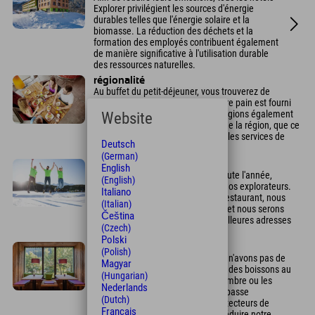
Explorer privilégient les sources d'énergie
durables telles que l'énergie solaire et la
biomasse. La réduction des déchets et la
formation des employés contribuent également
de manière significative à l'utilisation durable
des ressources naturelles.
régionalité
Au buffet du petit-déjeuner, vous trouverez de
nombreux produits régionaux. Votre pain est fourni
par le boulanger local. Nous privilégions également
Website
les partenariats avec des acteurs de la région, que ce
soit pour les loisirs, les artisans ou les services de
Deutsch
blanchisserie. ...
(German)
durabilité sociale
English
Les hôtels Explorer sont ouverts toute l'année,
(English)
assurant ainsi un emploi stable à nos explorateurs.
Italiano
Au lieu de posséder notre propre restaurant, nous
(Italian)
privilégions les restaurants locaux et nous serons
Čeština
ravis de vous conseiller sur les meilleures adresses
(Czech)
pour vous restaurer.
Polski
Économisez l'électricité
(Polish)
Pour économiser l'électricité, nous n'avons pas de
Magyar
minibar. Vous pouvez commander des boissons au
(Hungarian)
bar et les emporter dans votre chambre ou les
Nederlands
déguster au salon. Des ampoules basse
(Dutch)
consommation, des LED et des détecteurs de
Français
mouvement nous permettent de réduire notre