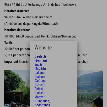
9h35 / 13h35 : Untertweng / Arrêt de bus Tischlerwirt
Horaires d'arrivée
9h50 / 13h45 À Bad Kleinkirchheim
(Arrêt de bus du parking du Römerbad)
Horaires de retour
10h00 / 14h00 depuis Bad Kleinkirchheim/Römerbad
Tarifs
Website
12,00 € par personne (vélo inclus)
5,00 € par personne (vélo inclus) avec la Sonnenschein Card
Deutsch
(German)
Important
Inscription avant 17h00 la veille (midi le dimanche)
English
(English)
Italiano
(Italian)
Čeština
(Czech)
Polski
(Polish)
Magyar
(Hungarian)
Nederlands