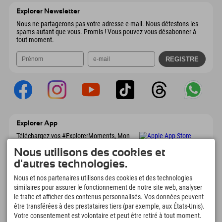
Envoyer un e-mail
Autriche
Réservation
Explorer Newsletter
Envoyer un e-mail
Nous ne partagerons pas votre adresse e-mail. Nous détestons les
spams autant que vous. Promis ! Vous pouvez vous désabonner à
tout moment.
Explorer App
Téléchargez vos #ExplorerMoments, Mon
Explorer à emporter avec aperçu de vos
Nous utilisons des cookies et
réservations, liste de choses à faire, aperçu
des restaurants et bien plus encore.
d'autres technologies.
Téléchargez-le maintenant !
Nous et nos partenaires utilisons des cookies et des technologies
similaires pour assurer le fonctionnement de notre site web, analyser
L'heure des moments d'exploration
le trafic et afficher des contenus personnalisés. Vos données peuvent
être transférées à des prestataires tiers (par exemple, aux États-Unis).
166
4.634
km
Votre consentement est volontaire et peut être retiré à tout moment.
Lacs de montagne et
Pistes de ski et de