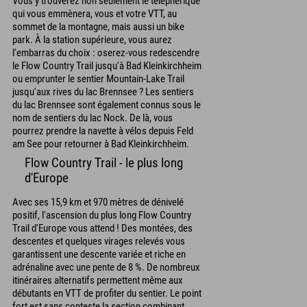
Vous y trouverez non seulement le téléphérique
qui vous emmènera, vous et votre VTT, au
sommet de la montagne, mais aussi un bike
park. À la station supérieure, vous aurez
l'embarras du choix : oserez-vous redescendre
le Flow Country Trail jusqu'à Bad Kleinkirchheim
ou emprunter le sentier Mountain-Lake Trail
jusqu'aux rives du lac Brennsee ? Les sentiers
du lac Brennsee sont également connus sous le
nom de sentiers du lac Nock. De là, vous
pourrez prendre la navette à vélos depuis Feld
am See pour retourner à Bad Kleinkirchheim.
Flow Country Trail - le plus long
d'Europe
Avec ses 15,9 km et 970 mètres de dénivelé
positif, l'ascension du plus long Flow Country
Trail d'Europe vous attend ! Des montées, des
descentes et quelques virages relevés vous
garantissent une descente variée et riche en
adrénaline avec une pente de 8 %. De nombreux
itinéraires alternatifs permettent même aux
débutants en VTT de profiter du sentier. Le point
fort est sans conteste la section combinant