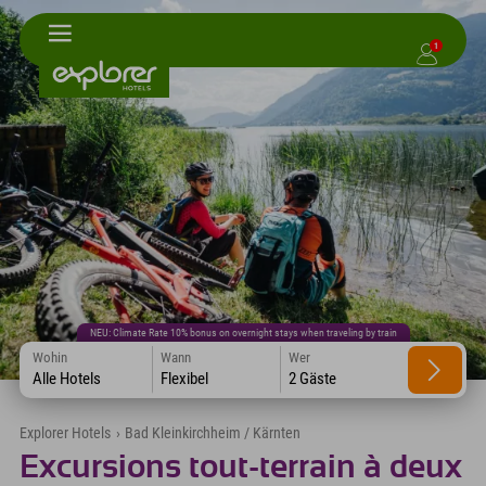
1
NEU: Climate Rate 10% bonus on overnight stays when traveling by train
Wohin
Wann
Wer
Alle Hotels
Flexibel
2 Gäste
Explorer Hotels
›
Bad Kleinkirchheim / Kärnten
Excursions tout-terrain à deux