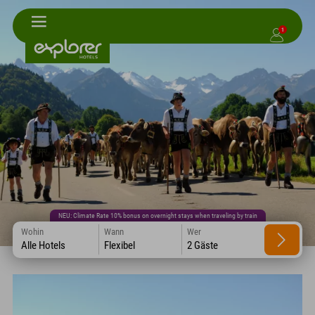
1
NEU: Climate Rate 10% bonus on overnight stays when traveling by train
Wohin
Wann
Wer
Alle Hotels
Flexibel
2 Gäste