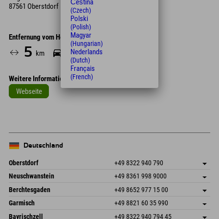
Čeština
87561 Oberstdorf
(Czech)
Polski
(Polish)
Magyar
Entfernung vom Hotel
(Hungarian)
5
9
60
Nederlands
km
Min.
Min.
(Dutch)
Français
(French)
Weitere Informationen
Webseite
Deutschland
Oberstdorf
+49 8322 940 790
An der Breitach 3
Adresse speichern
Neuschwanstein
+49 8361 998 9000
87538 Fischen I. Allgäu
Anreiseinfos
An der Riese 45
Adresse speichern
Deutschland
Buchen
Berchtesgaden
+49 8652 977 15 00
87484 Nesselwang im Allgäu
Anreiseinfos
Mail senden
Hofreitstr. 7
Adresse speichern
Deutschland
Buchen
Garmisch
+49 8821 60 35 990
83471 Schönau am Königssee
Anreiseinfos
Mail senden
Frickenstraße 22
Adresse speichern
Deutschland
Buchen
Bayrischzell
+49 8322 940 794 45