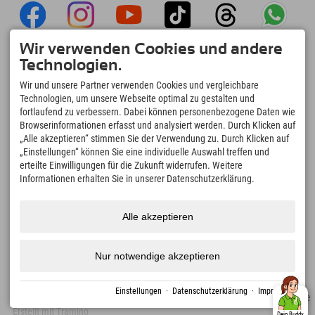
Wir verwenden Cookies und andere
Explorer App
Technologien.
Upload Deiner #ExplorerMoments, Mein
Wir und unsere Partner verwenden Cookies und vergleichbare
Explorer To Go mit Buchungsübersicht,
Technologien, um unsere Webseite optimal zu gestalten und
Bucketlist, Restaurantübersicht uvm. Jetzt
fortlaufend zu verbessern. Dabei können personenbezogene Daten wie
downloaden!
Browserinformationen erfasst und analysiert werden. Durch Klicken auf
„Alle akzeptieren“ stimmen Sie der Verwendung zu. Durch Klicken auf
„Einstellungen“ können Sie eine individuelle Auswahl treffen und
Zeit für Explorer Moments
erteilte Einwilligungen für die Zukunft widerrufen. Weitere
166
4.634
km
Informationen erhalten Sie in unserer Datenschutzerklärung.
Bergseen und Erlebnisbäder
Pisten zum Skifahren und
Snowboarden
8.991
km
97
%
Alle akzeptieren
Wege zum Wandern und
Unserer Gäste empfehlen
Bergsteigen
uns weiter
Nur notwendige akzeptieren
Einstellungen
·
Datenschutzerklärung
·
Impressum
Impressum
Datenschutz
Barrierefreiheit
Presse
Nachhaltigkeitszertifikate
Erstellt mit Tramino
Dein Buddy