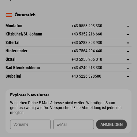
82490 Farchant
Anreiseinfos
Mail senden
Seebergstr. 17
Adresse speichern
Deutschland
Buchen
83735 Bayrischzell
Anreiseinfos
Mail senden
Deutschland
Buchen
Österreich
Mail senden
Montafon
+43 5558 203 330
Dorfstr. 127b
Adresse speichern
Kitzbühel/St. Johann
+43 5352 216 660
6793 Gaschurn/Montafon
Anreiseinfos
Speckbacherstraße 87
Adresse speichern
Österreich
Buchen
Zillertal
+43 5283 393 930
6380 St. Johann in Tirol
Anreiseinfos
Mail senden
Schmiedau 2
Adresse speichern
Österreich
Buchen
Hinterstoder
+43 7564 204 440
6272 Kaltenbach im Zillertal
Anreiseinfos
Mail senden
Freizeitpark 10
Adresse speichern
Österreich
Buchen
Ötztal
+43 5255 206 010
4573 Hinterstoder
Anreiseinfos
Mail senden
Gscheat 14
Adresse speichern
Österreich
Buchen
Bad Kleinkirchheim
+43 4240 213 330
6441 Umhausen
Anreiseinfos
Mail senden
Dorfstraße 24
Adresse speichern
Österreich
Buchen
Stubaital
+43 5226 398500
9546 Bad Kleinkirchheim
Anreiseinfos
Mail senden
Wiesenweg 6
Adresse speichern
Österreich
Buchen
6167 Neustift im Stubaital
Anreiseinfos
Mail senden
Österreich
Buchen
Explorer Newsletter
Mail senden
Wir geben Deine E-Mail-Adresse nicht weiter. Wir mögen Spam
genauso wenig wie Du. Versprochen! Eine Abmeldung ist jederzeit
möglich.