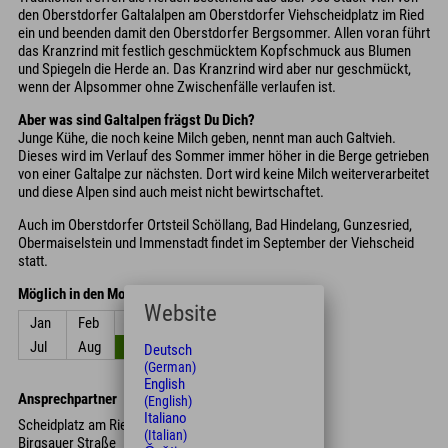
den Oberstdorfer Galtalalpen am Oberstdorfer Viehscheidplatz im Ried
ein und beenden damit den Oberstdorfer Bergsommer. Allen voran führt
das Kranzrind mit festlich geschmücktem Kopfschmuck aus Blumen
und Spiegeln die Herde an. Das Kranzrind wird aber nur geschmückt,
wenn der Alpsommer ohne Zwischenfälle verlaufen ist.
Aber was sind Galtalpen frägst Du Dich?
Junge Kühe, die noch keine Milch geben, nennt man auch Galtvieh.
Dieses wird im Verlauf des Sommer immer höher in die Berge getrieben
von einer Galtalpe zur nächsten. Dort wird keine Milch weiterverarbeitet
und diese Alpen sind auch meist nicht bewirtschaftet.
Auch im Oberstdorfer Ortsteil Schöllang, Bad Hindelang, Gunzesried,
Obermaiselstein und Immenstadt findet im September der Viehscheid
statt.
Möglich in den Monaten
Website
Jan
Feb
Mrz
Apr
Mai
Jun
Jul
Aug
Sep
Okt
Nov
Dez
Deutsch
(German)
English
Ansprechpartner
(English)
Italiano
Scheidplatz am Ried
(Italian)
Birgsauer Straße