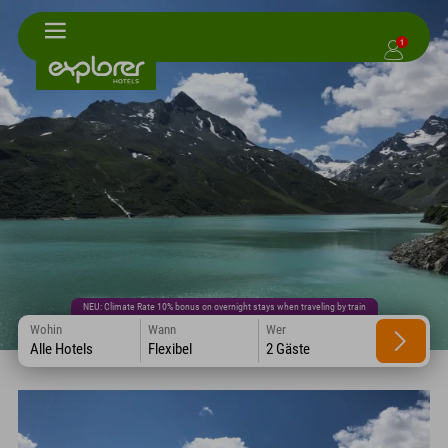
1
NEU: Climate Rate 10% bonus on overnight stays when traveling by train
Wohin
Wann
Wer
Alle Hotels
Flexibel
2 Gäste