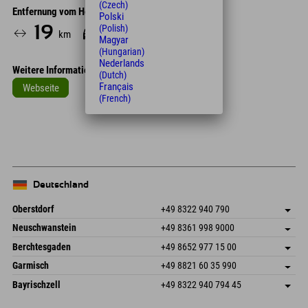
(Czech)
Entfernung vom Hotel
Polski
(Polish)
19
28
km
Min.
Magyar
(Hungarian)
Nederlands
Weitere Informationen
(Dutch)
Français
Webseite
(French)
Leaflet
| Map data © OpenStreetMap contributors
+
−
Deutschland
Oberstdorf
+49 8322 940 790
An der Breitach 3
Adresse speichern
Neuschwanstein
+49 8361 998 9000
87538 Fischen I. Allgäu
Anreiseinfos
An der Riese 45
Adresse speichern
Deutschland
Buchen
Berchtesgaden
+49 8652 977 15 00
87484 Nesselwang im Allgäu
Anreiseinfos
Mail senden
Hofreitstr. 7
Adresse speichern
Deutschland
Buchen
Garmisch
+49 8821 60 35 990
83471 Schönau am Königssee
Anreiseinfos
Mail senden
Frickenstraße 22
Adresse speichern
Deutschland
Buchen
Bayrischzell
+49 8322 940 794 45
82490 Farchant
Anreiseinfos
Mail senden
Seebergstr. 17
Adresse speichern
Deutschland
Buchen