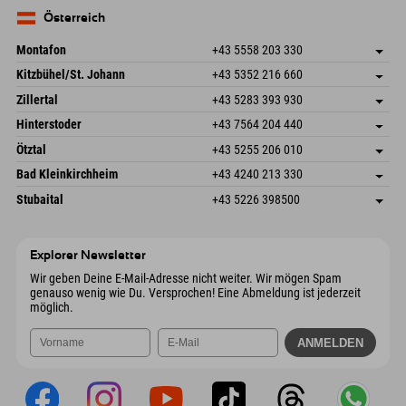
83735 Bayrischzell
Anreiseinfos
Mail senden
Deutschland
Buchen
Österreich
Mail senden
Montafon
+43 5558 203 330
Dorfstr. 127b
Adresse speichern
Kitzbühel/St. Johann
+43 5352 216 660
6793 Gaschurn/Montafon
Anreiseinfos
Speckbacherstraße 87
Adresse speichern
Österreich
Buchen
Zillertal
+43 5283 393 930
6380 St. Johann in Tirol
Anreiseinfos
Mail senden
Schmiedau 2
Adresse speichern
Österreich
Buchen
Hinterstoder
+43 7564 204 440
6272 Kaltenbach im Zillertal
Anreiseinfos
Mail senden
Freizeitpark 10
Adresse speichern
Österreich
Buchen
Ötztal
+43 5255 206 010
4573 Hinterstoder
Anreiseinfos
Mail senden
Gscheat 14
Adresse speichern
Österreich
Buchen
Bad Kleinkirchheim
+43 4240 213 330
6441 Umhausen
Anreiseinfos
Mail senden
Dorfstraße 24
Adresse speichern
Österreich
Buchen
Stubaital
+43 5226 398500
9546 Bad Kleinkirchheim
Anreiseinfos
Mail senden
Wiesenweg 6
Adresse speichern
Österreich
Buchen
6167 Neustift im Stubaital
Anreiseinfos
Mail senden
Österreich
Buchen
Explorer Newsletter
Mail senden
Wir geben Deine E-Mail-Adresse nicht weiter. Wir mögen Spam
genauso wenig wie Du. Versprochen! Eine Abmeldung ist jederzeit
möglich.