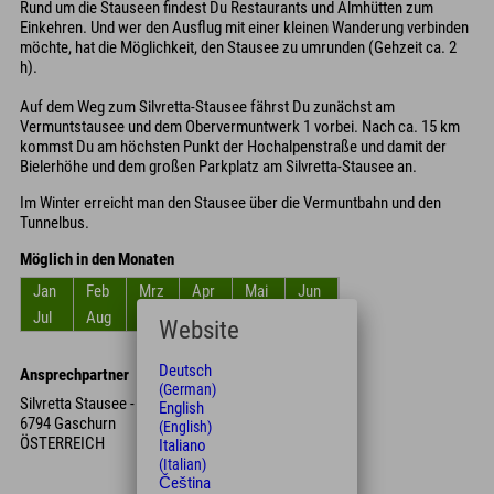
Rund um die Stauseen findest Du Restaurants und Almhütten zum
Einkehren. Und wer den Ausflug mit einer kleinen Wanderung verbinden
möchte, hat die Möglichkeit, den Stausee zu umrunden (Gehzeit ca. 2
h).
Auf dem Weg zum Silvretta-Stausee fährst Du zunächst am
Vermuntstausee und dem Obervermuntwerk 1 vorbei. Nach ca. 15 km
kommst Du am höchsten Punkt der Hochalpenstraße und damit der
Bielerhöhe und dem großen Parkplatz am Silvretta-Stausee an.
Im Winter erreicht man den Stausee über die Vermuntbahn und den
Tunnelbus.
Möglich in den Monaten
Jan
Feb
Mrz
Apr
Mai
Jun
Jul
Aug
Sep
Okt
Nov
Dez
Website
Deutsch
Ansprechpartner
(German)
Silvretta Stausee - Parkplatz
English
6794 Gaschurn
(English)
ÖSTERREICH
Italiano
(Italian)
Čeština