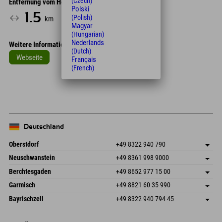
(Czech)
Entfernung vom Hotel
Polski
1.5
5
18
(Polish)
km
Min.
Min.
Magyar
(Hungarian)
Nederlands
Weitere Informationen
(Dutch)
Webseite
Français
(French)
Leaflet
| Map data © OpenStreetMap contributors
+
−
Deutschland
Oberstdorf
+49 8322 940 790
An der Breitach 3
Adresse speichern
Neuschwanstein
+49 8361 998 9000
87538 Fischen I. Allgäu
Anreiseinfos
An der Riese 45
Adresse speichern
Deutschland
Buchen
Berchtesgaden
+49 8652 977 15 00
87484 Nesselwang im Allgäu
Anreiseinfos
Mail senden
Hofreitstr. 7
Adresse speichern
Deutschland
Buchen
Garmisch
+49 8821 60 35 990
83471 Schönau am Königssee
Anreiseinfos
Mail senden
Frickenstraße 22
Adresse speichern
Deutschland
Buchen
Bayrischzell
+49 8322 940 794 45
82490 Farchant
Anreiseinfos
Mail senden
Seebergstr. 17
Adresse speichern
Deutschland
Buchen
83735 Bayrischzell
Anreiseinfos
Mail senden