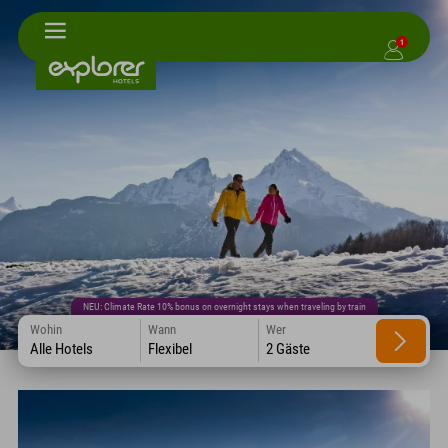
1
NEU: Climate Rate 10% bonus on overnight stays when traveling by train
Wohin
Wann
Wer
Alle Hotels
Flexibel
2 Gäste