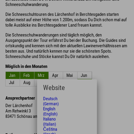
Schneeschuhwanderung.
Die Schneeschuhtouren des Lärchenhof in Berchtesgaden starten
dabei meist auf einer Höhe von 1.200m, sodass Du Dich schon mal auf
tolle Ausblicke ins Berchtesgadener Land freuen kannst.
Die Schneeschuhwanderungen sind täglich möglich, den
Ausgangspunkt der Tour erfährst Du bei der Buchung. Die Guides sind
ortskundig und kennen sich mit den aktuellen Lawinenverhältnissen am
besten aus. Und natürlich kennen nur sie die schönsten Spots.
Schneeschuhe und Stöcke kannst Du Dir natürlich ausleihen.
Möglich in den Monaten
Jan
Feb
Mrz
Apr
Mai
Jun
Jul
Aug
Sep
Okt
Nov
Dez
Website
Ansprechpartner
Deutsch
(German)
Der Lärchenhof
English
Am Rehwinkl 3
(English)
83471 Schönau am Königssee
Italiano
(Italian)
Čeština