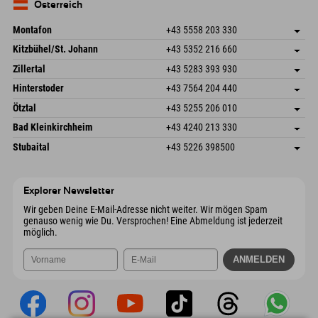
Deutschland
Buchen
Österreich
Mail senden
Montafon
+43 5558 203 330
Dorfstr. 127b
Adresse speichern
Kitzbühel/St. Johann
+43 5352 216 660
6793 Gaschurn/Montafon
Anreiseinfos
Speckbacherstraße 87
Adresse speichern
Österreich
Buchen
Zillertal
+43 5283 393 930
6380 St. Johann in Tirol
Anreiseinfos
Mail senden
Schmiedau 2
Adresse speichern
Österreich
Buchen
Hinterstoder
+43 7564 204 440
6272 Kaltenbach im Zillertal
Anreiseinfos
Mail senden
Freizeitpark 10
Adresse speichern
Österreich
Buchen
Ötztal
+43 5255 206 010
4573 Hinterstoder
Anreiseinfos
Mail senden
Gscheat 14
Adresse speichern
Österreich
Buchen
Bad Kleinkirchheim
+43 4240 213 330
6441 Umhausen
Anreiseinfos
Mail senden
Dorfstraße 24
Adresse speichern
Österreich
Buchen
Stubaital
+43 5226 398500
9546 Bad Kleinkirchheim
Anreiseinfos
Mail senden
Wiesenweg 6
Adresse speichern
Österreich
Buchen
6167 Neustift im Stubaital
Anreiseinfos
Mail senden
Österreich
Buchen
Explorer Newsletter
Mail senden
Wir geben Deine E-Mail-Adresse nicht weiter. Wir mögen Spam
genauso wenig wie Du. Versprochen! Eine Abmeldung ist jederzeit
möglich.