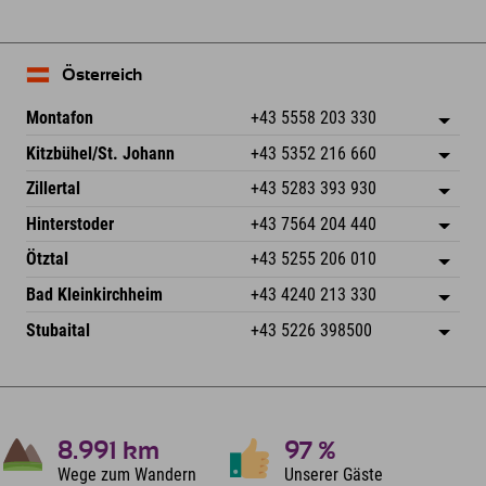
Österreich
Montafon
+43 5558 203 330
Dorfstr. 127b
Adresse speichern
Kitzbühel/St. Johann
+43 5352 216 660
6793 Gaschurn/Montafon
Anreiseinfos
Speckbacherstraße 87
Adresse speichern
Österreich
Buchen
Zillertal
+43 5283 393 930
6380 St. Johann in Tirol
Anreiseinfos
Mail senden
Schmiedau 2
Adresse speichern
Österreich
Buchen
Hinterstoder
+43 7564 204 440
6272 Kaltenbach im Zillertal
Anreiseinfos
Mail senden
Freizeitpark 10
Adresse speichern
Österreich
Buchen
Ötztal
+43 5255 206 010
4573 Hinterstoder
Anreiseinfos
Mail senden
Gscheat 14
Adresse speichern
Österreich
Buchen
Bad Kleinkirchheim
+43 4240 213 330
6441 Umhausen
Anreiseinfos
Mail senden
Dorfstraße 24
Adresse speichern
Österreich
Buchen
Stubaital
+43 5226 398500
9546 Bad Kleinkirchheim
Anreiseinfos
Mail senden
Wiesenweg 6
Adresse speichern
Österreich
Buchen
6167 Neustift im Stubaital
Anreiseinfos
Mail senden
Österreich
Buchen
Mail senden
8.991
km
97
%
Wege zum Wandern
Unserer Gäste