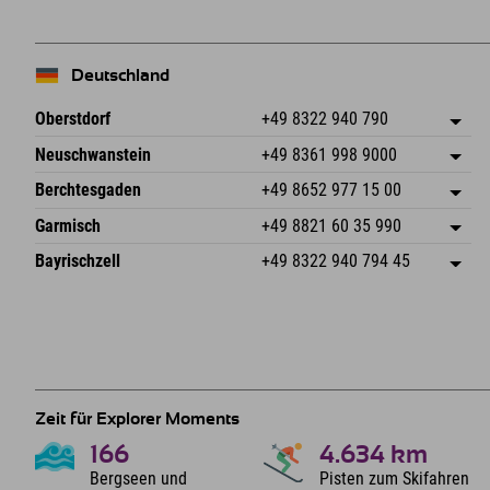
Deutschland
Oberstdorf
+49 8322 940 790
An der Breitach 3
Adresse speichern
Neuschwanstein
+49 8361 998 9000
87538 Fischen I. Allgäu
Anreiseinfos
An der Riese 45
Adresse speichern
Deutschland
Buchen
Berchtesgaden
+49 8652 977 15 00
87484 Nesselwang im Allgäu
Anreiseinfos
Mail senden
Hofreitstr. 7
Adresse speichern
Deutschland
Buchen
Garmisch
+49 8821 60 35 990
83471 Schönau am Königssee
Anreiseinfos
Mail senden
Frickenstraße 22
Adresse speichern
Deutschland
Buchen
Bayrischzell
+49 8322 940 794 45
82490 Farchant
Anreiseinfos
Mail senden
Seebergstr. 17
Adresse speichern
Deutschland
Buchen
83735 Bayrischzell
Anreiseinfos
Mail senden
Deutschland
Buchen
Mail senden
Zeit für Explorer Moments
166
4.634
km
Bergseen und
Pisten zum Skifahren