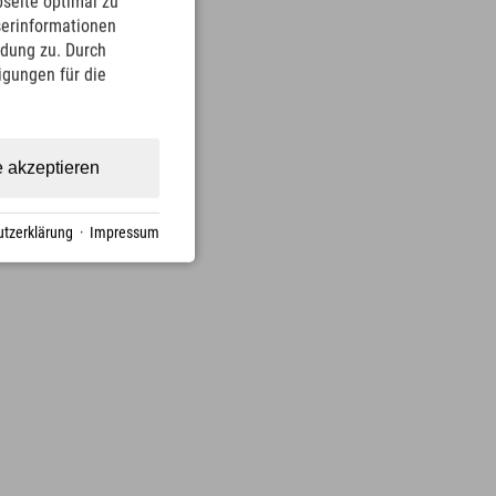
seite optimal zu
serinformationen
ndung zu. Durch
ligungen für die
e akzeptieren
tzerklärung
·
Impressum