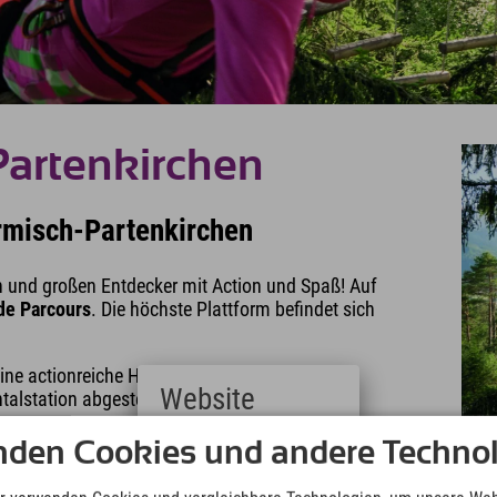
Partenkirchen
armisch-Partenkirchen
en und großen Entdecker mit Action und Spaß! Auf
de Parcours
. Die höchste Plattform befindet sich
seine actionreiche Herausforderung.
Website
alstation abgestellt werden.
rtenkirchen mit einem Flying Fox Flug im Olympia
nden Cookies und andere Technol
Deutsch
n Erlebnis!
(German)
English