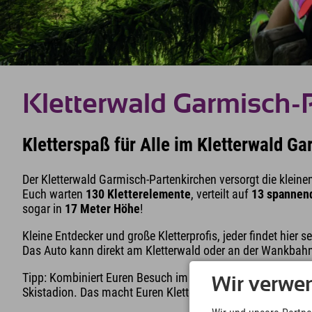
Kletterwald Garmisch-
Kletterspaß für Alle im Kletterwald G
Der Kletterwald Garmisch-Partenkirchen versorgt die klein
Euch warten
130 Kletterelemente
, verteilt auf
13 spannen
sogar in
17 Meter Höhe
!
Kleine Entdecker und große Kletterprofis, jeder findet hier 
Das Auto kann direkt am Kletterwald oder an der Wankbahnt
Tipp: Kombiniert Euren Besuch im Kletterpark Garmisch-Pa
Wir verwe
Skistadion. Das macht Euren Klettertag zu einem ultimative