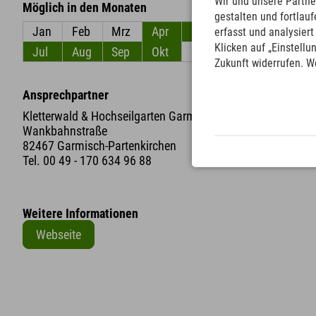
Wir und unsere Partne
Möglich in den Monaten
gestalten und fortla
Jan
Feb
Mrz
Apr
Mai
Jun
erfasst und analysier
Klicken auf „Einstellu
Jul
Aug
Sep
Okt
Nov
Dez
Zukunft widerrufen. W
Ansprechpartner
Kletterwald & Hochseilgarten Garmisch-Partenkirchen
Wankbahnstraße
82467 Garmisch-Partenkirchen
Tel.
00 49 - 170 634 96 88
Weitere Informationen
Webseite
+
−