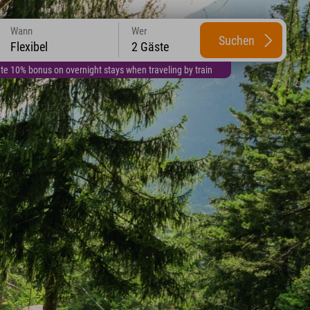
Wann
Wer
Suchen
Flexibel
2 Gäste
te 10% bonus on overnight stays when traveling by train