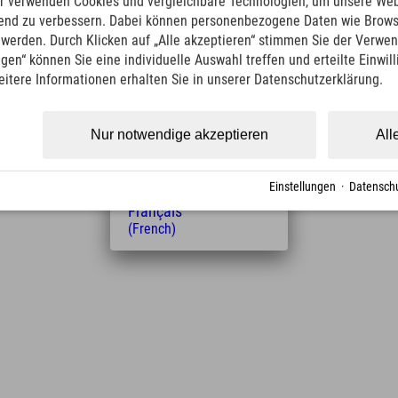
r verwenden Cookies und vergleichbare Technologien, um unsere Web
(English)
ufend zu verbessern. Dabei können personenbezogene Daten wie Brow
Italiano
t werden. Durch Klicken auf „Alle akzeptieren“ stimmen Sie der Verwe
(Italian)
ngen“ können Sie eine individuelle Auswahl treffen und erteilte Einwil
Čeština
eitere Informationen erhalten Sie in unserer Datenschutzerklärung.
(Czech)
Polski
Entfernung vom Hotel
(Polish)
Nur notwendige akzeptieren
All
Magyar
5.3
12
km
Min.
(Hungarian)
Nederlands
Einstellungen
·
Datenschu
(Dutch)
Français
(French)
Leaflet
| Map data © OpenStreetMap contributors