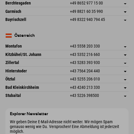
An der Riese 45
Adresse speichern
Deutschland
Buchen
Berchtesgaden
+49 8652 977 15 00
87484 Nesselwang im Allgäu
Anreiseinfos
Mail senden
Hofreitstr. 7
Adresse speichern
Deutschland
Buchen
Garmisch
+49 8821 60 35 990
83471 Schönau am Königssee
Anreiseinfos
Mail senden
Frickenstraße 22
Adresse speichern
Deutschland
Buchen
Bayrischzell
+49 8322 940 794 45
82490 Farchant
Anreiseinfos
Mail senden
Seebergstr. 17
Adresse speichern
Deutschland
Buchen
83735 Bayrischzell
Anreiseinfos
Mail senden
Deutschland
Buchen
Österreich
Mail senden
Montafon
+43 5558 203 330
Dorfstr. 127b
Adresse speichern
Kitzbühel/St. Johann
+43 5352 216 660
6793 Gaschurn/Montafon
Anreiseinfos
Speckbacherstraße 87
Adresse speichern
Österreich
Buchen
Zillertal
+43 5283 393 930
6380 St. Johann in Tirol
Anreiseinfos
Mail senden
Schmiedau 2
Adresse speichern
Österreich
Buchen
Hinterstoder
+43 7564 204 440
6272 Kaltenbach im Zillertal
Anreiseinfos
Mail senden
Freizeitpark 10
Adresse speichern
Österreich
Buchen
Ötztal
+43 5255 206 010
4573 Hinterstoder
Anreiseinfos
Mail senden
Gscheat 14
Adresse speichern
Österreich
Buchen
Bad Kleinkirchheim
+43 4240 213 330
6441 Umhausen
Anreiseinfos
Mail senden
Dorfstraße 24
Adresse speichern
Österreich
Buchen
Stubaital
+43 5226 398500
9546 Bad Kleinkirchheim
Anreiseinfos
Mail senden
Wiesenweg 6
Adresse speichern
Österreich
Buchen
6167 Neustift im Stubaital
Anreiseinfos
Mail senden
Österreich
Buchen
Explorer Newsletter
Mail senden
Wir geben Deine E-Mail-Adresse nicht weiter. Wir mögen Spam
genauso wenig wie Du. Versprochen! Eine Abmeldung ist jederzeit
möglich.