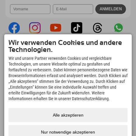
Wir verwenden Cookies und andere
Explorer App
Technologien.
Upload Deiner #ExplorerMoments, Mein
Wir und unsere Partner verwenden Cookies und vergleichbare
Explorer To Go mit Buchungsübersicht,
Technologien, um unsere Webseite optimal zu gestalten und
Bucketlist, Restaurantübersicht uvm. Jetzt
fortlaufend zu verbessern. Dabei können personenbezogene Daten wie
downloaden!
Browserinformationen erfasst und analysiert werden. Durch Klicken auf
„Alle akzeptieren“ stimmen Sie der Verwendung zu. Durch Klicken auf
„Einstellungen“ können Sie eine individuelle Auswahl treffen und
Zeit für Explorer Moments
erteilte Einwilligungen für die Zukunft widerrufen. Weitere
166
4.634
km
Informationen erhalten Sie in unserer Datenschutzerklärung.
Bergseen und Erlebnisbäder
Pisten zum Skifahren und
Snowboarden
8.991
km
97
%
Alle akzeptieren
Wege zum Wandern und
Unserer Gäste empfehlen
Bergsteigen
uns weiter
Nur notwendige akzeptieren