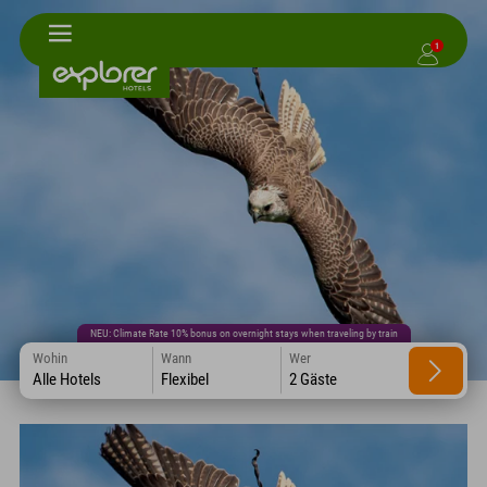
1
NEU: Climate Rate 10% bonus on overnight stays when traveling by train
Wohin
Wann
Wer
Alle Hotels
Flexibel
2 Gäste