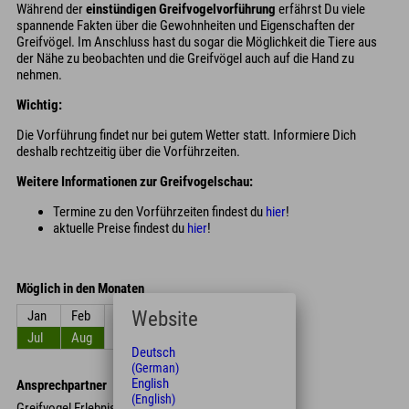
Während der
einstündigen Greifvogelvorführung
erfährst Du viele
spannende Fakten über die Gewohnheiten und Eigenschaften der
Greifvögel. Im Anschluss hast du sogar die Möglichkeit die Tiere aus
der Nähe zu beobachten und die Greifvögel auch auf die Hand zu
nehmen.
Wichtig:
Die Vorführung findet nur bei gutem Wetter statt. Informiere Dich
deshalb rechtzeitig über die Vorführzeiten.
Weitere Informationen zur Greifvogelschau:
Termine zu den Vorführzeiten findest du
hier
!
aktuelle Preise findest du
hier
!
Möglich in den Monaten
Website
Jan
Feb
Mrz
Apr
Mai
Jun
Jul
Aug
Sep
Okt
Nov
Dez
Deutsch
(German)
English
Ansprechpartner
(English)
Greifvogel Erlebnis Brunnental