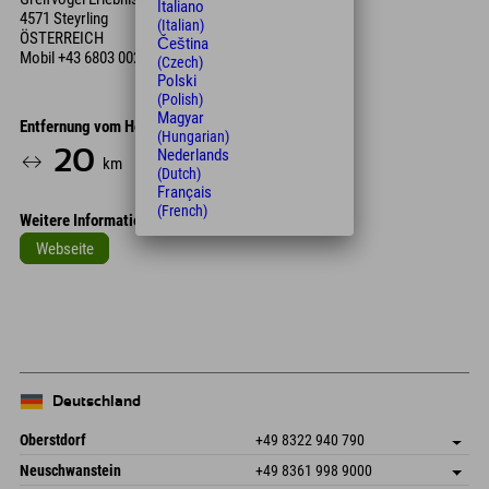
Italiano
4571 Steyrling
(Italian)
ÖSTERREICH
Čeština
Mobil
+43 6803 002 575
(Czech)
Polski
(Polish)
Magyar
Entfernung vom Hotel
(Hungarian)
20
22
Nederlands
km
Min.
(Dutch)
Français
(French)
Weitere Informationen
Webseite
Leaflet
| Map data © OpenStreetMap contributors
+
−
Deutschland
Oberstdorf
+49 8322 940 790
An der Breitach 3
Adresse speichern
Neuschwanstein
+49 8361 998 9000
87538 Fischen I. Allgäu
Anreiseinfos