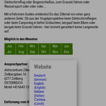
Gleitschirmflug oder Bogenschießen, zum Grasski fahren oder
Wassersport oder oder oder...
Mit erfahrenen Guides entdeckst Du das Zillertal von einer ganz
anderen Seite: Ob aus der Vogelperspektive beim Gleitschirmfliegen
oder beim Canyoning in tiefen Schluchten, bergauf beim Biken oder
bergab beim Grasski fahren - hier kommt garantiert keine Langeweile
auf.
Möglich in den Monaten
Jan
Feb
Mrz
Apr
Mai
Jun
Jul
Aug
Sep
Okt
Nov
Dez
Ansprechpartner
Website
Aktivzentrum Zillertal
Zellbergeben 16
Deutsch
6277 Zellberg
(German)
ÖSTERREICH
English
Mobil
+43 6643 139 800
(English)
Italiano
(Italian)
Čeština
Entfernung vom Hotel
(Czech)