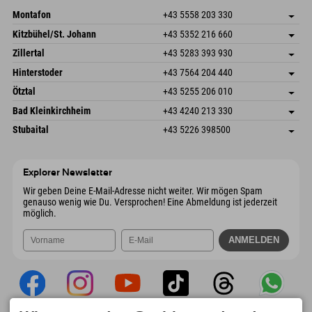
Montafon
+43 5558 203 330
Dorfstr. 127b
Adresse speichern
Kitzbühel/St. Johann
+43 5352 216 660
6793 Gaschurn/Montafon
Anreiseinfos
Speckbacherstraße 87
Adresse speichern
Österreich
Buchen
Zillertal
+43 5283 393 930
6380 St. Johann in Tirol
Anreiseinfos
Mail senden
Schmiedau 2
Adresse speichern
Österreich
Buchen
Hinterstoder
+43 7564 204 440
6272 Kaltenbach im Zillertal
Anreiseinfos
Mail senden
Freizeitpark 10
Adresse speichern
Österreich
Buchen
Ötztal
+43 5255 206 010
4573 Hinterstoder
Anreiseinfos
Mail senden
Gscheat 14
Adresse speichern
Österreich
Buchen
Bad Kleinkirchheim
+43 4240 213 330
6441 Umhausen
Anreiseinfos
Mail senden
Dorfstraße 24
Adresse speichern
Österreich
Buchen
Stubaital
+43 5226 398500
9546 Bad Kleinkirchheim
Anreiseinfos
Mail senden
Wiesenweg 6
Adresse speichern
Österreich
Buchen
6167 Neustift im Stubaital
Anreiseinfos
Mail senden
Österreich
Buchen
Explorer Newsletter
Mail senden
Wir geben Deine E-Mail-Adresse nicht weiter. Wir mögen Spam
genauso wenig wie Du. Versprochen! Eine Abmeldung ist jederzeit
möglich.