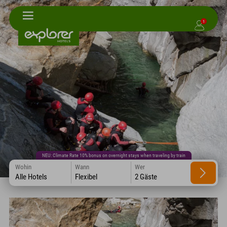
1
NEU: Climate Rate 10% bonus on overnight stays when traveling by train
Wohin
Wann
Wer
Alle Hotels
Flexibel
2 Gäste