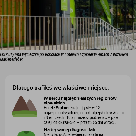
Ekskluzywna wycieczka po pokojach w hotelach Explorer w Alpach z udziałem
Marlenesleben
Dlatego trafiłeś we właściwe miejsce:
W sercu najpiękniejszych regionów
alpejskich
Hotele Explorer znajdują się w 12
najwspanialszych regionach alpejskich w Austrii
i Niemczech. Tutaj możesz podziwiać Alpy w
całej ich okazałości – przez 365 dni w roku.
Na tej samej długości fali
Nie tylko goście wybierają się tu na