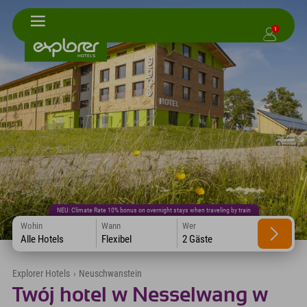
1
NEU: Climate Rate 10% bonus on overnight stays when traveling by train
Wohin
Wann
Wer
Alle Hotels
Flexibel
2 Gäste
Explorer Hotels
›
Neuschwanstein
Twój hotel w Nesselwang w