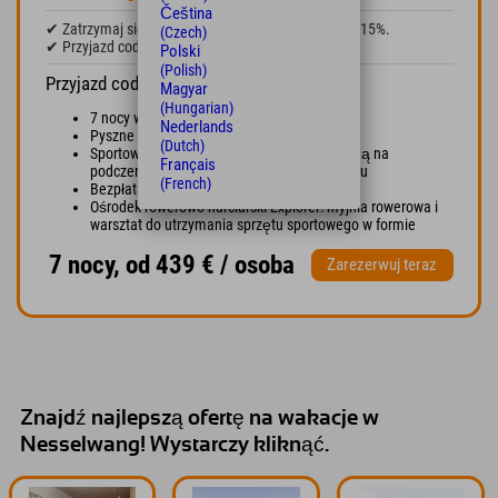
Čeština
✔ Zatrzymaj się na 7 lub więcej nocy i zaoszczędź 15%.
(Czech)
✔ Przyjazd codziennie.
Polski
(Polish)
Przyjazd codziennie
Magyar
(Hungarian)
7 nocy w stylowym, designerskim pokoju
Nederlands
Pyszne śniadanie w formie bufetu
(Dutch)
Sportowe spa z sauną, łaźnią parową, kabiną na
Français
podczerwień, strefą fitness i pokojem relaksu
(French)
Bezpłatne Wi-Fi w całym hotelu
Ośrodek rowerowo-narciarski Explorer: myjnia rowerowa i
warsztat do utrzymania sprzętu sportowego w formie
7 nocy, od 439 € / osoba
Zarezerwuj teraz
Znajdź najlepszą ofertę na wakacje w
Nesselwang! Wystarczy kliknąć.