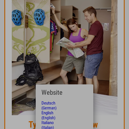
Website
Deutsch
(German)
English
(English)
Tydzień Odkrywców
Italiano
(Italian)