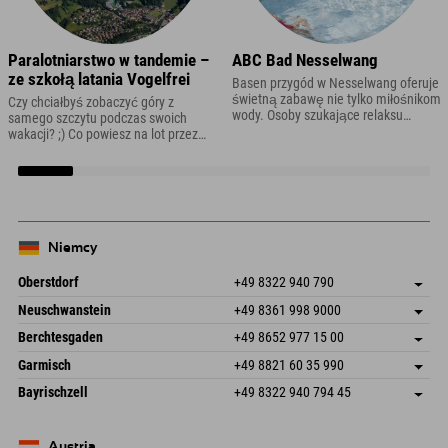
Paralotniarstwo w tandemie –
ABC Bad Nesselwang
ze szkołą latania Vogelfrei
Basen przygód w Nesselwang oferuje
świetną zabawę nie tylko miłośnikom
Czy chciałbyś zobaczyć góry z
wody. Osoby szukające relaksu
samego szczytu podczas swoich
znajdą również mnóstwo możliwości
wakacji? ;) Co powiesz na lot przez
relaksu w przestronnej strefie saun.
chmury gór Allgäu? W *Vogelfrei
Flight School* możesz zarezerwować
lot tandemowy na paralotni o każdej
porze roku. Czy zima
Niemcy
Oberstdorf
+49 8322 940 790
An der Breitach 3
Zapisz adres
Neuschwanstein
+49 8361 998 9000
87538 Fischen I. Allgäu
Informacje o przyjeździe
An der Riese 45
Zapisz adres
Niemcy
Książka
Berchtesgaden
+49 8652 977 15 00
87484 Nesselwang im Allgäu
Informacje o przyjeździe
Wyślij e-mail
Hofreitstr. 7
Zapisz adres
Niemcy
Książka
Garmisch
+49 8821 60 35 990
83471 Schönau am Königssee
Informacje o przyjeździe
Wyślij e-mail
Frickenstraße 22
Zapisz adres
Niemcy
Książka
Bayrischzell
+49 8322 940 794 45
82490 Farchant
Informacje o przyjeździe
Wyślij e-mail
Seebergstr. 17
Zapisz adres
Niemcy
Książka
83735 Bayrischzell
Informacje o przyjeździe
Wyślij e-mail
Niemcy
Książka
Austria