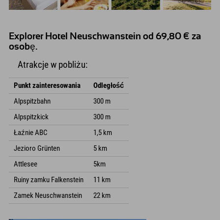
Explorer Hotel Neuschwanstein od 69,80 € za
osobę.
Atrakcje w pobliżu:
Punkt zainteresowania
Odległość
Alpspitzbahn
300 m
Alpspitzkick
300 m
Łaźnie ABC
1,5 km
Jezioro Grünten
5 km
Attlesee
5km
Ruiny zamku Falkenstein
11 km
Zamek Neuschwanstein
22 km