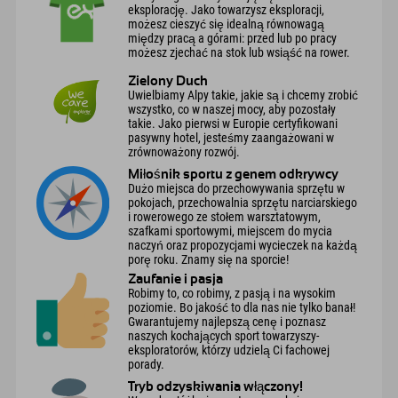
eksplorację. Jako towarzysz eksploracji,
możesz cieszyć się idealną równowagą
między pracą a górami: przed lub po pracy
możesz zjechać na stok lub wsiąść na rower.
Zielony Duch
Uwielbiamy Alpy takie, jakie są i chcemy zrobić
wszystko, co w naszej mocy, aby pozostały
takie. Jako pierwsi w Europie certyfikowani
pasywny hotel, jesteśmy zaangażowani w
zrównoważony rozwój.
Miłośnik sportu z genem odkrywcy
Dużo miejsca do przechowywania sprzętu w
pokojach, przechowalnia sprzętu narciarskiego
i rowerowego ze stołem warsztatowym,
szafkami sportowymi, miejscem do mycia
naczyń oraz propozycjami wycieczek na każdą
porę roku. Znamy się na sporcie!
Zaufanie i pasja
Robimy to, co robimy, z pasją i na wysokim
poziomie. Bo jakość to dla nas nie tylko banał!
Gwarantujemy najlepszą cenę i poznasz
naszych kochających sport towarzyszy-
eksploratorów, którzy udzielą Ci fachowej
porady.
Tryb odzyskiwania włączony!