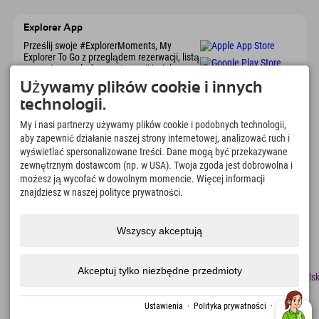
Explorer App
Prześlij swoje #ExplorerMoments, My
Explorer To Go z przeglądem rezerwacji, listą
marzeń, przeglądem restauracji i wieloma
innymi. Pobierz teraz!
Używamy plików cookie i innych
technologii.
Czas na chwile odkrywcy
My i nasi partnerzy używamy plików cookie i podobnych technologii,
aby zapewnić działanie naszej strony internetowej, analizować ruch i
166
4.634
km
wyświetlać spersonalizowane treści. Dane mogą być przekazywane
Jeziora górskie i baseny
Stoki do jazdy na nartach i
rekreacyjne
snowboardzie
zewnętrznym dostawcom (np. w USA). Twoja zgoda jest dobrowolna i
możesz ją wycofać w dowolnym momencie. Więcej informacji
8.991
km
97
%
znajdziesz w naszej polityce prywatności.
Szlaki do pieszych
Nasi goście nas polecają
wędrówek i wspinaczki
górskiej
Wszyscy akceptują
Akceptuj tylko niezbędne przedmioty
odcisk
Ochrona
Dostępność
naciskać
Certyfikaty
Praca
Polsk
danych
zrównoważonego
rozwoju
Ustawienia
·
Polityka prywatności
·
odcisk
Utworzono za pomocą Tramino