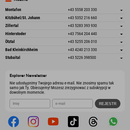
Wyślij e-mail
Montafon
+43 5558 203 330
Dorfstr. 127b
Zapisz adres
Kitzbühel/St. Johann
+43 5352 216 660
6793 Gaschurn/Montafon
Informacje o przyjeździe
Speckbacherstraße 87
Zapisz adres
Austria
Książka
Zillertal
+43 5283 393 930
6380 St. Johann in Tirol
Informacje o przyjeździe
Wyślij e-mail
Schmiedau 2
Zapisz adres
Austria
Książka
Hinterstoder
+43 7564 204 440
6272 Kaltenbach im Zillertal
Informacje o przyjeździe
Wyślij e-mail
Freizeitpark 10
Zapisz adres
Austria
Książka
Ötztal
+43 5255 206 010
4573 Hinterstoder
Informacje o przyjeździe
Wyślij e-mail
Gscheat 14
Zapisz adres
Austria
Książka
Bad Kleinkirchheim
+43 4240 213 330
6441 Umhausen
Informacje o przyjeździe
Wyślij e-mail
Dorfstraße 24
Zapisz adres
Austria
Książka
Stubaital
+43 5226 398500
9546 Bad Kleinkirchheim
Informacje o przyjeździe
Wyślij e-mail
Wiesenweg 6
Zapisz adres
Austria
Książka
6167 Neustift im Stubaital
Informacje o przyjeździe
Wyślij e-mail
Austria
Książka
Explorer Newsletter
Wyślij e-mail
Nie udostępnimy Twojego adresu e-mail. Nie znosimy spamu tak
samo jak Ty. Obiecujemy! Możesz zrezygnować z subskrypcji w
dowolnym momencie.