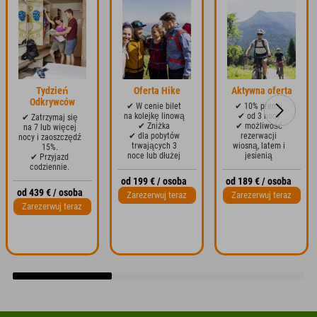
Tydzień
Oferta Hike
Aktywna oferta
Odkrywców
✔ W cenie bilet
✔ 10% premii
na kolejkę linową
✔ od 3 nocy
✔ Zatrzymaj się
✔ Zniżka
✔ możliwość
na 7 lub więcej
✔ dla pobytów
rezerwacji
nocy i zaoszczędź
trwających 3
wiosną, latem i
15%.
noce lub dłużej
jesienią
✔ Przyjazd
codziennie.
od 199 € / osoba
od 189 € / osoba
od 439 € / osoba
Zarezerwuj teraz
Zarezerwuj teraz
Zarezerwuj teraz