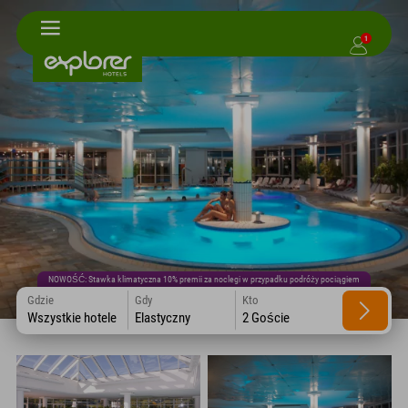
1
NOWOŚĆ: Stawka klimatyczna 10% premii za noclegi w przypadku podróży pociągiem
Gdzie
Gdy
Kto
Wszystkie hotele
Elastyczny
2 Goście