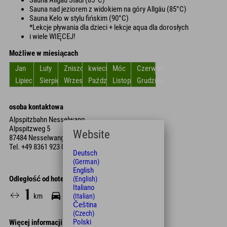
Sauna Allgäu Stadl (85°C)
Sauna nad jeziorem z widokiem na góry Allgäu (85°C)
Sauna Kelo w stylu fińskim (90°C)
*Lekcje pływania dla dzieci + lekcje aqua dla dorosłych
i wiele WIĘCEJ!
Możliwe w miesiącach
Jan
Luty
Zniszczyć
kwiecień
Móc
Czerwiec
Lipiec
Sierpień
Wrzesień
Październik
Listopad
Grudzień
osoba kontaktowa
Alpspitzbahn Nesselwang
Alpspitzweg 5
Website
87484 Nesselwang
Tel.
+49 8361 923 040
Deutsch
(German)
English
Odległość od hotelu
(English)
Italiano
1
4
17
km
Min.
Min.
(Italian)
Čeština
(Czech)
Polski
Więcej informacji