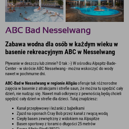
ABC Bad Nesselwang
Zabawa wodna dla osób w każdym wieku w
basenie rekreacyjnym ABC w Nesselwang
Pływanie w deszczu lub zimnie? O tak :-) W ośrodku Alpspitz-Bade-
Center - w skrócie ABC Nesselwang - można wskoczyć do wody
nawet w pochmurne dni.
ABC-Bad w Nesselwang w regionie Allgäu
oferuje tak różnorodne
zajęcia w basenie z atrakcjami i strefie saun, że można tu spędzić cały
dzień, nie nudząc się. Nawet mali odkrywcy z pewnością będą chcieli
spędzić cały dzień w strefie dla dzieci. Tutaj znajdziesz:
Kanał przepływowy i leżanki z bąbelkami
Zjazd na oponach Cray Bob przez kanał z rwącą wodą
Ciepły basen zewnętrzny z widokiem na Alpspitze
Basen sportowy z torami o długości 25 metrów