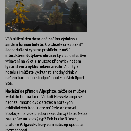
Váš aktivní den dovolené začíná
výdatnou
snídaní formou bufetu
. Co chcete dnes zažít?
Jednoduše si vyberte prohlídku z naší
interaktivní dotykové obrazovky
v salonku. Své
vybavení na výlet si můžete připravit v našem
lyžařském a cyklistickém areálu
. Zpátky v
hotelu si můžete vychutnat lahodný drink v
našem baru nebo si odpočinout v našich
Sport
Spa
.
Nachází se přímo u Alpspitze
, takže se můžete
vydat do hor na kole. V okolí Nesselwangu se
nachází mnoho cyklostezek a horských
cyklistických tras, které můžete objevovat.
Spokojení si zde přijdou i závodní cyklisté. Nebo
jste spíše turistický typ? Pak buďte šťastní,
protože
Allgäuské hory
vám nabízejí spoustu
rozmanitosti.