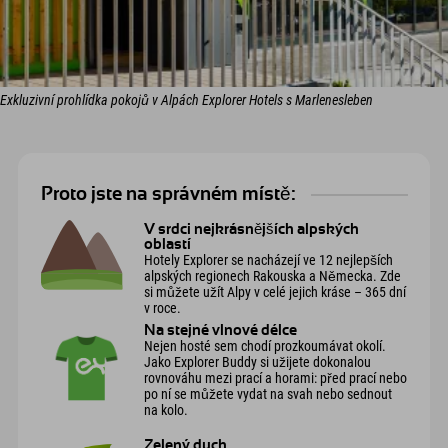
Exkluzivní prohlídka pokojů v Alpách Explorer Hotels s Marlenesleben
Proto jste na správném místě:
V srdci nejkrásnějších alpských
oblastí
Hotely Explorer se nacházejí ve 12 nejlepších
alpských regionech Rakouska a Německa. Zde
si můžete užít Alpy v celé jejich kráse – 365 dní
v roce.
Na stejné vlnové délce
Nejen hosté sem chodí prozkoumávat okolí.
Jako Explorer Buddy si užijete dokonalou
rovnováhu mezi prací a horami: před prací nebo
po ní se můžete vydat na svah nebo sednout
na kolo.
Zelený duch