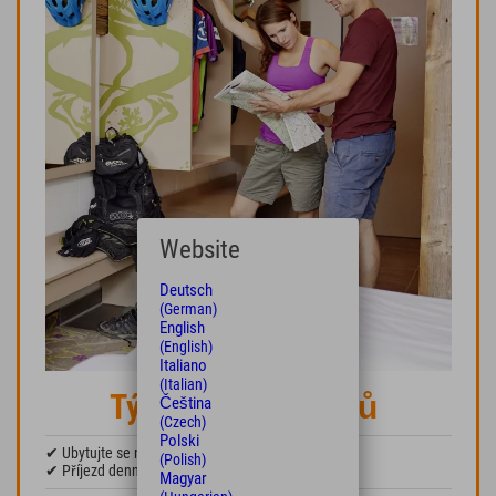
Website
Deutsch
(German)
English
(English)
Italiano
(Italian)
Týden průzkumníků
Čeština
(Czech)
Polski
✔ Ubytujte se na 7 a více nocí a ušetřete 15 %.
(Polish)
✔ Příjezd denně.
Magyar