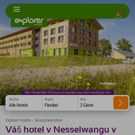
1
NEU: Climate Rate 10% bonus on overnight stays when traveling by train
Wohin
Wann
Wer
Alle Hotels
Flexibel
2 Gäste
Explorer Hotels
›
Neuschwanstein
Váš hotel v Nesselwangu v