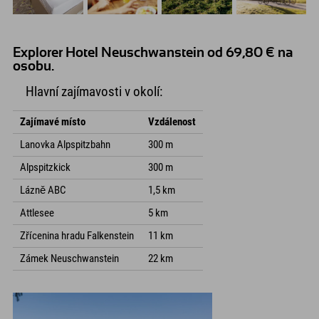
Explorer Hotel Neuschwanstein od 69,80 € na
osobu.
Hlavní zajímavosti v okolí:
Zajímavé místo
Vzdálenost
Lanovka Alpspitzbahn
300 m
Alpspitzkick
300 m
Lázně ABC
1,5 km
Attlesee
5 km
Zřícenina hradu Falkenstein
11 km
Zámek Neuschwanstein
22 km