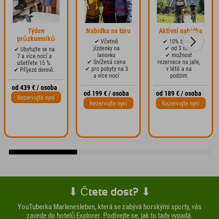
Týden
Nabídka na túru
Aktivní nabídka
průzkumníků
✔ Včetně
✔ 10% bonus
jízdenky na
✔ od 3 nocí
✔ Ubytujte se na
lanovku
✔ možnost
7 a více nocí a
✔ Snížená cena
rezervace na jaře,
ušetřete 15 %.
✔ pro pobyty na 3
v létě a na
✔ Příjezd denně.
a více nocí
podzim
od 439 € / osoba
od 199 € / osoba
od 189 € / osoba
Rezervujte nyní
Rezervujte nyní
Rezervujte nyní
⬇ Čtete dost? ⬇
YouTuberka Marlenesleben, která se zabývá horskými sporty, vás
zavede do hotelů Explorer. Podívejte se, jak to tady vypadá.