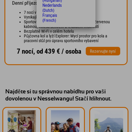
(Hungarian)
Denní příjezd
Nederlands
(Dutch)
7 nocí v moderním designovém pokoji
Français
Vynikající snídaně formou bufetu
(French)
Sportovní lázně se saunou, parní lázní, infračervenou
kabinou, fitness centrem a relaxační místností
Bezplatné Wi-Fi v celém hotelu
Půjčovna kol a lyží Explorer: Mycí prostor pro kola a
pracovní stůl pro úpravu sportovního vybavení
7 nocí, od 439 € / osoba
Rezervujte nyní
Najděte si tu správnou nabídku pro vaši
dovolenou v Nesselwangu! Stačí kliknout.