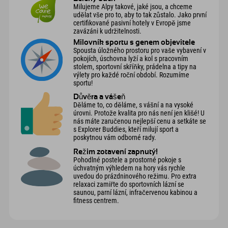
Milujeme Alpy takové, jaké jsou, a chceme
udělat vše pro to, aby to tak zůstalo. Jako první
certifikované pasivní hotely v Evropě jsme
zavázáni k udržitelnosti.
Milovník sportu s genem objevitele
Spousta úložného prostoru pro vaše vybavení v
pokojích, úschovna lyží a kol s pracovním
stolem, sportovní skříňky, prádelna a tipy na
výlety pro každé roční období. Rozumíme
sportu!
Důvěra a vášeň
Děláme to, co děláme, s vášní a na vysoké
úrovni. Protože kvalita pro nás není jen klišé! U
nás máte zaručenou nejlepší cenu a setkáte se
s Explorer Buddies, kteří milují sport a
poskytnou vám odborné rady.
Režim zotavení zapnutý!
Pohodlné postele a prostorné pokoje s
úchvatným výhledem na hory vás rychle
uvedou do prázdninového režimu. Pro extra
relaxaci zamiřte do sportovních lázní se
saunou, parní lázní, infračervenou kabinou a
fitness centrem.