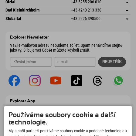
Freizeitpark 10
Uložit adresu
Rakousko
Objednat
Ötztal
+43 5255 206 010
4573 Hinterstoder
Informace o příjezdu
Odeslat e-mail
Gscheat 14
Uložit adresu
Rakousko
Objednat
Bad Kleinkirchheim
+43 4240 213 330
6441 Umhausen
Informace o příjezdu
Odeslat e-mail
Dorfstraße 24
Uložit adresu
Rakousko
Objednat
Stubaital
+43 5226 398500
9546 Bad Kleinkirchheim
Informace o příjezdu
Odeslat e-mail
Wiesenweg 6
Uložit adresu
Rakousko
Objednat
6167 Neustift im Stubaital
Informace o příjezdu
Odeslat e-mail
Rakousko
Objednat
Explorer Newsletter
Odeslat e-mail
Vaši e-mailovou adresu nebudeme sdílet. Spam nenávidíme stejně
jako vy. Slibujeme! Odběr můžete kdykoli zrušit.
Explorer App
Nahrajte své #ExplorerMoments, Moje
Explorer To Go s přehledem rezervací,
Používáme soubory cookie a další
seznamem míst, která chcete navštívit,
technologie.
přehledem restaurací a mnoha dalšími
věcmi. Stáhněte si hned!
My a naši partneři používáme soubory cookie a podobné technologie k