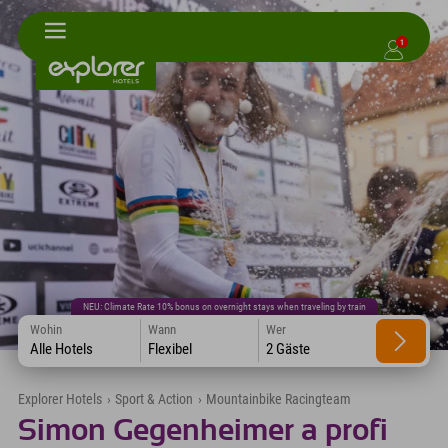
1
NEU: Climate Rate 10% bonus on overnight stays when traveling by train
Wohin
Wann
Wer
Alle Hotels
Flexibel
2 Gäste
Explorer Hotels
›
Sport & Action
›
Mountainbike Racingteam
Simon Gegenheimer a profi