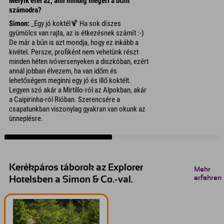
Melyik étel az, ami mindig megéri a bűnt
számodra?
Simon:
_Egy jó koktél🍹 Ha sok díszes
gyümölcs van rajta, az is étkezésnek számít :-)
De már a bűn is azt mondja, hogy ez inkább a
kivétel. Persze, profiként nem vehetünk részt
minden héten ivóversenyeken a diszkóban, ezért
annál jobban élvezem, ha van időm és
lehetőségem meginni egy jó és illő koktélt.
Legyen szó akár a Mirtillo-ról az Alpokban, akár
a Caipirinha-ról Rióban. Szerencsére a
csapatunkban viszonylag gyakran van okunk az
ünneplésre.
Kerékpáros táborok az Explorer
Mehr
erfahren
Hotelsben a Simon & Co.-val.