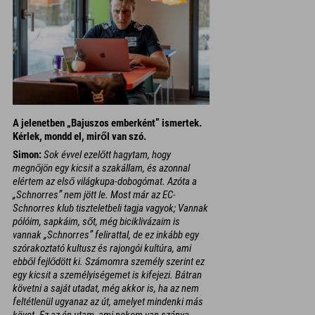
A jelenetben „Bajuszos emberként” ismertek.
Kérlek, mondd el, miről van szó.
Simon:
Sok évvel ezelőtt hagytam, hogy
megnőjön egy kicsit a szakállam, és azonnal
elértem az első világkupa-dobogómat. Azóta a
„Schnorres” nem jött le. Most már az EC-
Schnorres klub tiszteletbeli tagja vagyok; Vannak
pólóim, sapkáim, sőt, még biciklivázaim is
vannak „Schnorres” felirattal, de ez inkább egy
szórakoztató kultusz és rajongói kultúra, ami
ebből fejlődött ki. Számomra személy szerint ez
egy kicsit a személyiségemet is kifejezi. Bátran
követni a saját utadat, még akkor is, ha az nem
feltétlenül ugyanaz az út, amelyet mindenki más