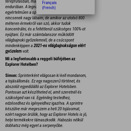
terepfutásban, maratonban, sprintben és
Français
enduróban. A legnagyobb sikereimet azonban
(French)
egyértelműen a sprintben tudtam elérni. Biztosan
nincsenek nagy lábaim, de amikor az utolsó 800
méteren érmekről van szó, akkor tudok
koncentrálni, és a feltétlenül szükséges 100%-ot
nyújtani. Ez már számtalanszor működött
világbajnoki győzelemnél, de a csúcspont
mindenképpen a
2021-es világbajnokságon elért
győzelem
volt.
Mi a legfontosabb a reggeli büféjében az
Explorer Hotelben?
Simon:
Sprinterként világosan ki kell mondanom,
a tojásállomás. Ez egy nagyszerű történet, és
abszolút egyedülálló az Explorer Hotelsben.
Pontosan azt készítheted el, amit szeretnél és
szükséged van rá. Egyénileg testedhez,
edzésedhez és igényeidhez igazítva. A sprintre
készülve már megeszem a heti 20 tojásomat,
ezért nagyon örülök, hogy az Explorer Hotels is jó,
helyi termékekre támaszkodik. Habozás nélkül
dobhatsz még egyet a serpenyőbe.