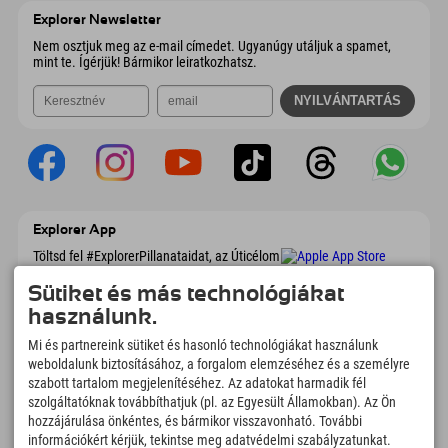
Ausztria
Könyv
Explorer Newsletter
E-mail küldése
Nem osztjuk meg az e-mail címedet. Ugyanúgy utáljuk a spamet,
mint te. Ígérjük! Bármikor leiratkozhatsz.
Explorer App
Töltsd fel #ExplorerPillanataidat, az Úticélom
című videódat foglalási áttekintéssel,
bakancslistával, étterem áttekintéssel és
Sütiket és más technológiákat
még sok mással. Töltsd le most!
használunk.
Mi és partnereink sütiket és hasonló technológiákat használunk
Felfedezős pillanatok ideje
weboldalunk biztosításához, a forgalom elemzéséhez és a személyre
szabott tartalom megjelenítéséhez. Az adatokat harmadik fél
166
4.634
km
szolgáltatóknak továbbíthatjuk (pl. az Egyesült Államokban). Az Ön
Hegyi tavak és
Sí- és snowboardpályák
hozzájárulása önkéntes, és bármikor visszavonható. További
élményfürdők
információkért kérjük, tekintse meg adatvédelmi szabályzatunkat.