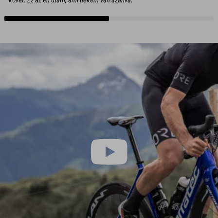
követ. Ez az én utam, ami nekem van szánva.