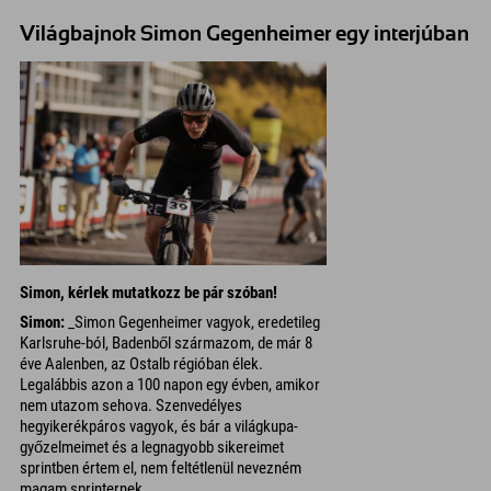
Világbajnok Simon Gegenheimer egy interjúban
Simon, kérlek mutatkozz be pár szóban!
Simon:
_Simon Gegenheimer vagyok, eredetileg
Karlsruhe-ból, Badenből származom, de már 8
éve Aalenben, az Ostalb régióban élek.
Legalábbis azon a 100 napon egy évben, amikor
nem utazom sehova. Szenvedélyes
hegyikerékpáros vagyok, és bár a világkupa-
győzelmeimet és a legnagyobb sikereimet
sprintben értem el, nem feltétlenül nevezném
magam sprinternek.