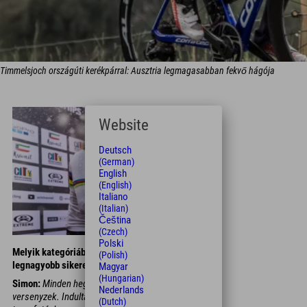
Timmelsjoch országúti kerékpárral: Ausztria legmagasabban fekvő hágója
Website
Deutsch
(German)
English
(English)
Italiano
(Italian)
Čeština
(Czech)
Polski
Melyik kategóriában versenyzel, és mi a
(Polish)
legnagyobb sikered eddig?
Magyar
(Hungarian)
Simon:
Minden hegyikerékpáros szakágban
Nederlands
versenyzek. Indultam már világkupán olimpiai
(Dutch)