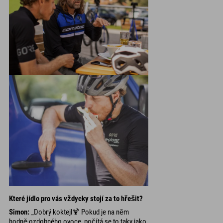
Které jídlo pro vás vždycky stojí za to hřešit?
Simon:
_Dobrý koktejl🍹 Pokud je na něm
hodně ozdobného ovoce, počítá se to taky jako