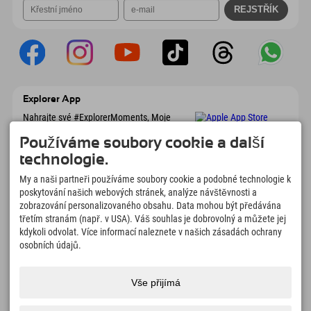
Explorer App
Nahrajte své #ExplorerMoments, Moje
Explorer To Go s přehledem rezervací,
seznamem míst, která chcete navštívit,
Používáme soubory cookie a další
přehledem restaurací a mnoha dalšími
technologie.
věcmi. Stáhněte si hned!
My a naši partneři používáme soubory cookie a podobné technologie k
poskytování našich webových stránek, analýze návštěvnosti a
Čas na chvilky objevitelů
zobrazování personalizovaného obsahu. Data mohou být předávána
třetím stranám (např. v USA). Váš souhlas je dobrovolný a můžete jej
166
4.634
km
kdykoli odvolat. Více informací naleznete v našich zásadách ochrany
Horská jezera a
Sjezdovky pro lyžování a
dobrodružné bazény
snowboarding
osobních údajů.
8.991
km
97
%
Stezky pro pěší turistiku a
Naši hosté nás doporučují
Vše přijímá
horolezectví