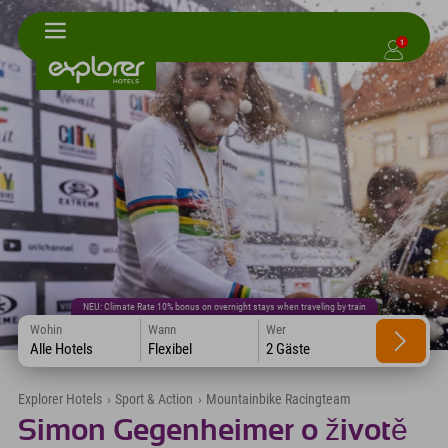
1
NEU: Climate Rate 10% bonus on overnight stays when traveling by train
Wohin
Wann
Wer
Alle Hotels
Flexibel
2 Gäste
Explorer Hotels
›
Sport & Action
›
Mountainbike Racingteam
Simon Gegenheimer o životě