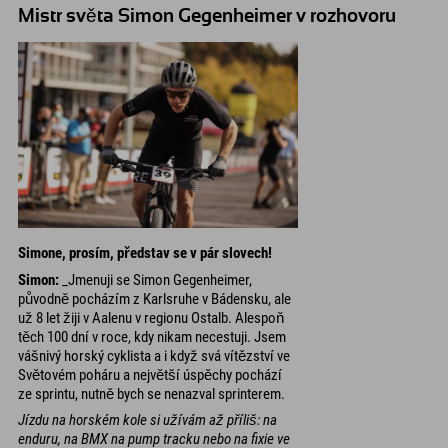
Mistr světa Simon Gegenheimer v rozhovoru
Simone, prosím, představ se v pár slovech!
Simon:
_Jmenuji se Simon Gegenheimer,
původně pocházím z Karlsruhe v Bádensku, ale
už 8 let žiji v Aalenu v regionu Ostalb. Alespoň
těch 100 dní v roce, kdy nikam necestuji. Jsem
vášnivý horský cyklista a i když svá vítězství ve
Světovém poháru a největší úspěchy pochází
ze sprintu, nutně bych se nenazval sprinterem.
Jízdu na horském kole si užívám až příliš: na
enduru, na BMX na pump tracku nebo na fixie ve