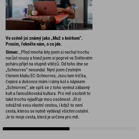
Ve scéně jsi známý jako „Muž s knírkem“.
Prosím, řekněte nám, o co jde.
Simon:
_Před mnoha lety jsem si nechal trochu
narůst vousy a hned jsem si poprvé ve Světovém
poháru přijel na stupně vítězů. Od toho dne se
„Schnorres“ nesundal. Nyní jsem čestným
členem klubu EC-Schnorres; Jsou tam trička,
čepice a dokonce mám i rámy kol s nápisem
„Schnorres“, ale spíš se z toho vyvinul zábavný
kult a fanouškovská kultura. Pro mě osobně to
také trochu vyjadřuje mou osobnost. Jít si
odvážně svou vlastní cestou, i když to není
cesta, kterou se nutně vydávají všichni ostatní.
Je to moje cesta, která je určena pro mě.