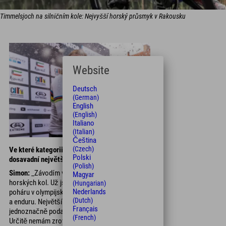
Timmelsjoch na silničním kole: Nejvyšší horský průsmyk v Rakousku
Website
Deutsch
(German)
English
(English)
Italiano
(Italian)
Čeština
(Czech)
Ve které kategorii soutěžíte a jaký byl váš
Polski
dosavadní největší úspěch?
(Polish)
Simon:
_Závodím ve všech disciplínách
Magyar
horských kol. Už jsem se zúčastnil Světového
(Hungarian)
Nederlands
poháru v olympijském krosu, maratonu, sprintu
(Dutch)
a enduru. Největších úspěchů se mi ale
Français
jednoznačně podařilo dosáhnout ve sprintu.
(French)
Určitě nemám zrovna největší nohy, ale když jde