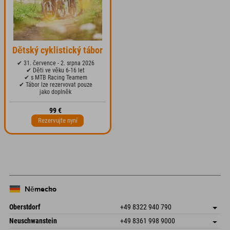
Dětský cyklistický tábor
✔ 31. července - 2. srpna 2026
✔ Děti ve věku 6-16 let
✔ s MTB Racing Teamem
✔ Tábor lze rezervovat pouze
jako doplněk
99 €
Rezervujte nyní
Německo
Oberstdorf
+49 8322 940 790
An der Breitach 3
Uložit adresu
Neuschwanstein
+49 8361 998 9000
87538 Fischen I. Allgäu
Informace o příjezdu