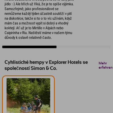
jídlo :-) Ale hřích už říká, že je to spíše výjimka.
Samozřejmě, jako profesionálové se
nemůžeme každý týden účastnit soutěží v pití
na diskotéce, takže si to o to víc užívám, když
mám čas a možnost vypít si dobrý a vhodný
koktejl. Ať už je to Mirtillo v Alpách nebo
Caipirinha v Riu. Naštěstí máme v našem týmu
důvody k oslavě relativně často.
Cyklistické kempy v Explorer Hotels se
Mehr
erfahren
společností Simon & Co.