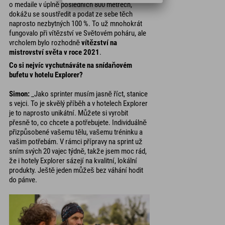
o medaile v úplně posledních 800 metrech,
dokážu se soustředit a podat ze sebe těch
naprosto nezbytných 100 %. To už mnohokrát
fungovalo při vítězství ve Světovém poháru, ale
vrcholem bylo rozhodně
vítězství na
mistrovství světa v roce 2021
.
Co si nejvíc vychutnáváte na snídaňovém
bufetu v hotelu Explorer?
Simon:
_Jako sprinter musím jasně říct, stanice
s vejci. To je skvělý příběh a v hotelech Explorer
je to naprosto unikátní. Můžete si vyrobit
přesně to, co chcete a potřebujete. Individuálně
přizpůsobené vašemu tělu, vašemu tréninku a
vašim potřebám. V rámci přípravy na sprint už
sním svých 20 vajec týdně, takže jsem moc rád,
že i hotely Explorer sázejí na kvalitní, lokální
produkty. Ještě jeden můžeš bez váhání hodit
do pánve.