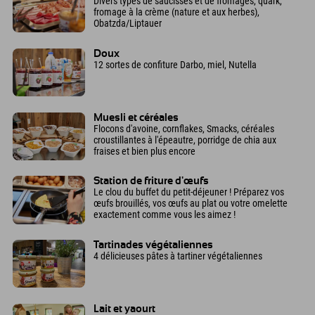
Divers types de saucisses et de fromages, quark,
fromage à la crème (nature et aux herbes),
Obatzda/Liptauer
Doux
12 sortes de confiture Darbo, miel, Nutella
Muesli et céréales
Flocons d'avoine, cornflakes, Smacks, céréales
croustillantes à l'épeautre, porridge de chia aux
fraises et bien plus encore
Station de friture d'œufs
Le clou du buffet du petit-déjeuner ! Préparez vos
œufs brouillés, vos œufs au plat ou votre omelette
exactement comme vous les aimez !
Tartinades végétaliennes
4 délicieuses pâtes à tartiner végétaliennes
Lait et yaourt