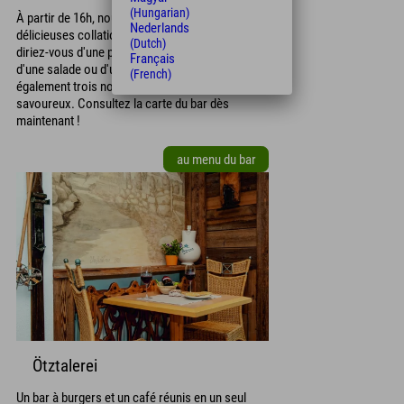
(Hungarian)
À partir de 16h, nous vous proposons de
Nederlands
délicieuses collations et boissons au bar. Que
(Dutch)
diriez-vous d'une pizza, d'une tarte flambée,
Français
d'une salade ou d'un sandwich ? Nous avons
(French)
également trois nouveaux plats chauds
savoureux. Consultez la carte du bar dès
maintenant !
au menu du bar
Ötztalerei
Un bar à burgers et un café réunis en un seul