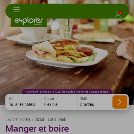
1
NOUVEAU : Bonus de 10 % sur les nuitées lors de vos voyages en train
Où
Quand
OMS
Tous les hôtels
Flexible
2 Invités
Explorer Hotels
›
Ötztal
›
Eat & Drink
Manger et boire