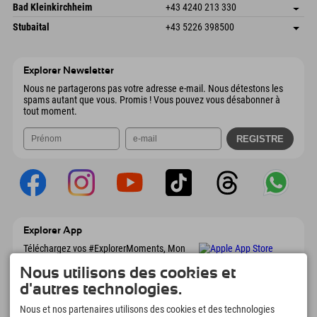
Gscheat 14
Enregistrer l'adresse
Autriche
Réservation
Bad Kleinkirchheim
+43 4240 213 330
6441 Umhausen
Informations d'arrivée
Envoyer un e-mail
Dorfstraße 24
Enregistrer l'adresse
Autriche
Réservation
Stubaital
+43 5226 398500
9546 Bad Kleinkirchheim
Informations d'arrivée
Envoyer un e-mail
Wiesenweg 6
Enregistrer l'adresse
Autriche
Réservation
6167 Neustift im Stubaital
Informations d'arrivée
Envoyer un e-mail
Autriche
Réservation
Explorer Newsletter
Envoyer un e-mail
Nous ne partagerons pas votre adresse e-mail. Nous détestons les
spams autant que vous. Promis ! Vous pouvez vous désabonner à
tout moment.
Explorer App
Téléchargez vos #ExplorerMoments, Mon
Explorer à emporter avec aperçu de vos
Nous utilisons des cookies et
réservations, liste de choses à faire, aperçu
des restaurants et bien plus encore.
d'autres technologies.
Téléchargez-le maintenant !
Nous et nos partenaires utilisons des cookies et des technologies