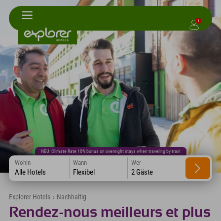
1
NEU: Climate Rate 10% bonus on overnight stays when traveling by train
Wohin
Wann
Wer
Alle Hotels
Flexibel
2 Gäste
Explorer Hotels
›
Nachhaltig
Rendez-nous meilleurs et plus