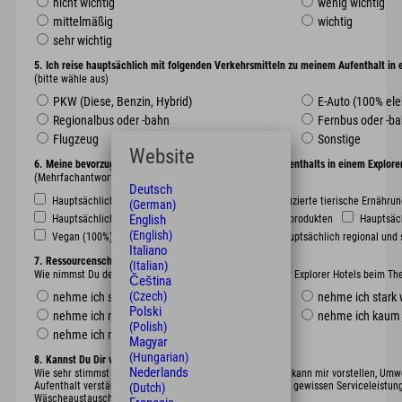
nicht wichtig
wenig wichtig
mittelmäßig
wichtig
sehr wichtig
5. Ich reise hauptsächlich mit folgenden Verkehrsmitteln zu meinem Aufenthalt in 
(bitte wähle aus)
PKW (Diese, Benzin, Hybrid)
E-Auto (100% ele
Regionalbus oder -bahn
Fernbus oder -b
Flugzeug
Sonstige
Website
6. Meine bevorzugte Ernährungsform während meines Aufenthalts in einem Explorer 
(Mehrfachantworten möglich)
Deutsch
Hauptsächlich tierische Ernährung (täglich)
Reduzierte tierische Ernährung
(German)
English
Hauptsächlich pflanzliche Ernährung mit Milch- und Eiprodukten
Hauptsäch
(English)
Vegan (100%)
Hauptsächlich biologisch
Hauptsächlich regional und 
Italiano
7. Ressourcenschonung
(Italian)
Wie nimmst Du derzeit die Aktivitäten und Maßnahmen der Explorer Hotels beim Th
Čeština
(Czech)
nehme ich sehr stark wahr
nehme ich stark
Polski
nehme ich mäßig wahr
nehme ich kaum
(Polish)
nehme ich nicht wahr
Magyar
(Hungarian)
8. Kannst Du Dir vorstellen:
Nederlands
Wie sehr stimmst Du mit dem folgenden Satz überein: „Ich kann mir vorstellen, U
Aufenthalt verstärkt zu beachten, auch wenn ich dabei mit gewissen Serviceleistun
(Dutch)
Wäscheaustausch, kein Sommergemüse im Winter …).