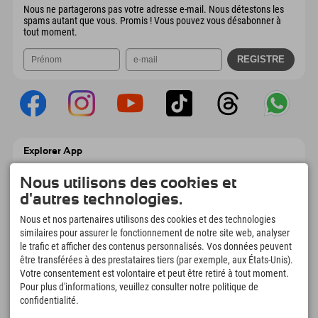
Nous ne partagerons pas votre adresse e-mail. Nous détestons les
spams autant que vous. Promis ! Vous pouvez vous désabonner à
tout moment.
Explorer App
Téléchargez vos #ExplorerMoments, Mon
Explorer à emporter avec aperçu de vos
Nous utilisons des cookies et
réservations, liste de choses à faire, aperçu
d'autres technologies.
des restaurants et bien plus encore.
Téléchargez-le maintenant !
Nous et nos partenaires utilisons des cookies et des technologies
similaires pour assurer le fonctionnement de notre site web, analyser
le trafic et afficher des contenus personnalisés. Vos données peuvent
L'heure des moments d'exploration
être transférées à des prestataires tiers (par exemple, aux États-Unis).
166
4.634
km
Votre consentement est volontaire et peut être retiré à tout moment.
Pour plus d'informations, veuillez consulter notre politique de
Lacs de montagne et
Pistes de ski et de
piscines d'aventure
snowboard
confidentialité.