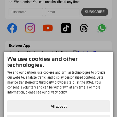
do. We promise! You can unsubscribe at any time.
Explorer App
Upload your #ExplorerMoments, My Explorer
To Go with booking overview, bucket list,
We use cookies and other
restaurant overview, and much more.
technologies.
Download now!
We and our partners use cookies and similar technologies to provide
our website, analyze traffic, and display personalized content. Data
Time for Explorer Moments
may be transferred to third-party providers (e.g., in the USA). Your
166
4.634
km
consent is voluntary and can be withdrawn at any time. For more
Mountain lakes and
Slopes for skiing and
information, please see our privacy policy.
adventure pools
snowboarding
8.991
km
97
%
All accept
Trails for hiking and
Our guests recommend us
mountaineering