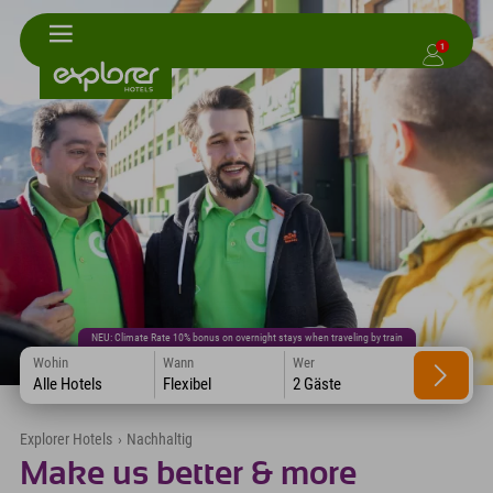
1
NEU: Climate Rate 10% bonus on overnight stays when traveling by train
Wohin
Wann
Wer
Alle Hotels
Flexibel
2 Gäste
Explorer Hotels
›
Nachhaltig
Make us better & more