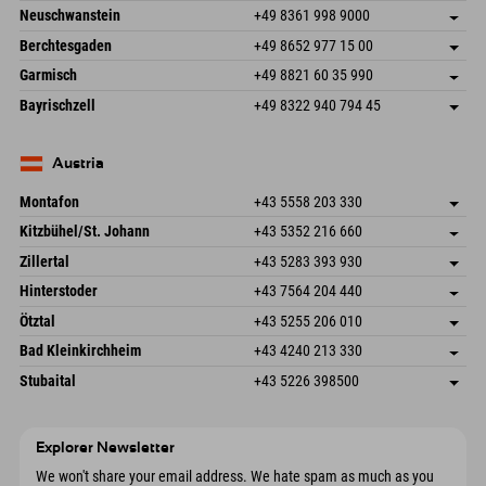
An der Breitach 3
save address
Neuschwanstein
+49 8361 998 9000
87538 Fischen I. Allgäu
arrival info
An der Riese 45
save address
Germany
Booking
Berchtesgaden
+49 8652 977 15 00
87484 Nesselwang im Allgäu
arrival info
Send email
Hofreitstr. 7
save address
Germany
Booking
Garmisch
+49 8821 60 35 990
83471 Schönau am Königssee
arrival info
Send email
Frickenstraße 22
save address
Germany
Booking
Bayrischzell
+49 8322 940 794 45
82490 Farchant
arrival info
Send email
Seebergstr. 17
save address
Germany
Booking
83735 Bayrischzell
arrival info
Send email
Germany
Booking
Austria
Send email
Montafon
+43 5558 203 330
Dorfstr. 127b
save address
Kitzbühel/St. Johann
+43 5352 216 660
6793 Gaschurn/Montafon
arrival info
Speckbacherstraße 87
save address
Austria
Booking
Zillertal
+43 5283 393 930
6380 St. Johann in Tirol
arrival info
Send email
Schmiedau 2
save address
Austria
Booking
Hinterstoder
+43 7564 204 440
6272 Kaltenbach im Zillertal
arrival info
Send email
Freizeitpark 10
save address
Austria
Booking
Ötztal
+43 5255 206 010
4573 Hinterstoder
arrival info
Send email
Gscheat 14
save address
Austria
Booking
Bad Kleinkirchheim
+43 4240 213 330
6441 Umhausen
arrival info
Send email
Dorfstraße 24
save address
Austria
Booking
Stubaital
+43 5226 398500
9546 Bad Kleinkirchheim
arrival info
Send email
Wiesenweg 6
save address
Austria
Booking
6167 Neustift im Stubaital
arrival info
Send email
Austria
Booking
Explorer Newsletter
Send email
We won't share your email address. We hate spam as much as you