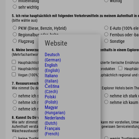
mittelmäßig
wichtig
sehr wichtig
5. Ich reise hauptsächlich mit folgenden Verkehrsmitteln zu meinem Aufenthalt in 
(bitte wähle aus)
PKW (Diese, Benzin, Hybrid)
E-Auto (100% ele
Regionalbus oder -bahn
Fernbus oder -b
Flugzeug
Sonstige
Website
6. Meine bevorzugte Ernährungsform während meines Aufenthalts in einem Explorer 
Deutsch
(Mehrfachantworten möglich)
(German)
Hauptsächlich tierische Ernährung (täglich)
Reduzierte tierische Ernährung
English
Hauptsächlich pflanzliche Ernährung mit Milch- und Eiprodukten
Hauptsäch
(English)
Vegan (100%)
Hauptsächlich biologisch
Hauptsächlich regional und 
Italiano
(Italian)
7. Ressourcenschonung
Čeština
Wie nimmst Du derzeit die Aktivitäten und Maßnahmen der Explorer Hotels beim Th
(Czech)
nehme ich sehr stark wahr
nehme ich stark
Polski
(Polish)
nehme ich mäßig wahr
nehme ich kaum
Magyar
nehme ich nicht wahr
(Hungarian)
Nederlands
8. Kannst Du Dir vorstellen:
Wie sehr stimmst Du mit dem folgenden Satz überein: „Ich kann mir vorstellen, U
(Dutch)
Aufenthalt verstärkt zu beachten, auch wenn ich dabei mit gewissen Serviceleistun
Français
Wäscheaustausch, kein Sommergemüse im Winter …).
(French)
keine Zustimmung
wenig Zustimmu