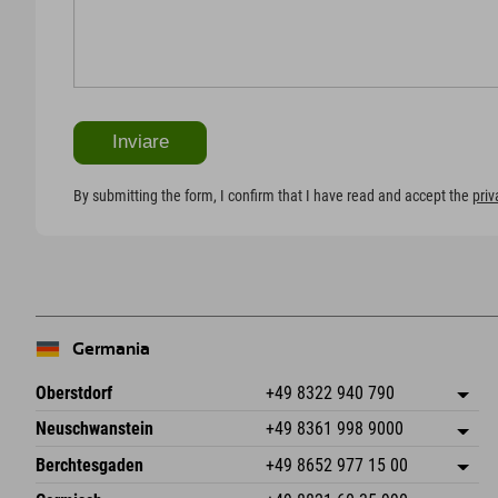
By submitting the form, I confirm that I have read and accept the
priv
Germania
Oberstdorf
+49 8322 940 790
An der Breitach 3
Salva indirizzo
Neuschwanstein
+49 8361 998 9000
87538 Fischen I. Allgäu
Informazioni sull'arrivo
An der Riese 45
Salva indirizzo
Germania
Prenotazione
Berchtesgaden
+49 8652 977 15 00
87484 Nesselwang im Allgäu
Informazioni sull'arrivo
Invia email
Hofreitstr. 7
Salva indirizzo