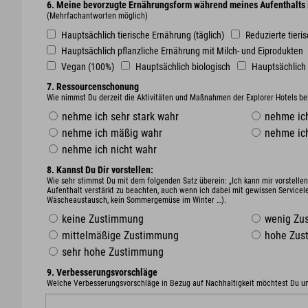
6. Meine bevorzugte Ernährungsform während meines Aufenthalts i
(Mehrfachantworten möglich)
Hauptsächlich tierische Ernährung (täglich)
Reduzierte tieris
Hauptsächlich pflanzliche Ernährung mit Milch- und Eiprodukten
Vegan (100%)
Hauptsächlich biologisch
Hauptsächlich 
7. Ressourcenschonung
Wie nimmst Du derzeit die Aktivitäten und Maßnahmen der Explorer Hotels b
nehme ich sehr stark wahr
nehme ich
nehme ich mäßig wahr
nehme ic
nehme ich nicht wahr
8. Kannst Du Dir vorstellen:
Wie sehr stimmst Du mit dem folgenden Satz überein: „Ich kann mir vorstel
Aufenthalt verstärkt zu beachten, auch wenn ich dabei mit gewissen Servicel
Wäscheaustausch, kein Sommergemüse im Winter …).
keine Zustimmung
wenig Zu
mittelmäßige Zustimmung
hohe Zus
sehr hohe Zustimmung
9. Verbesserungsvorschläge
Welche Verbesserungsvorschläge in Bezug auf Nachhaltigkeit möchtest Du un