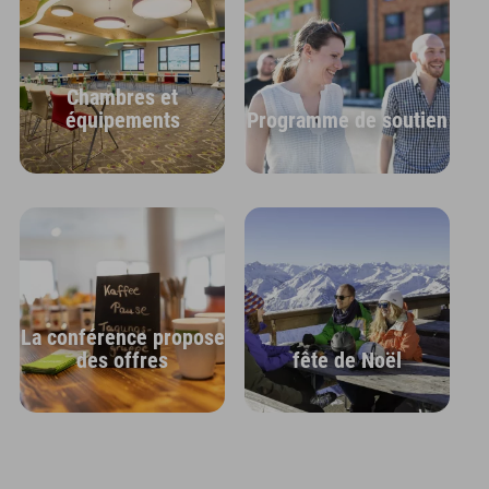
Chambres et
équipements
Programme de soutien
La conférence propose
des offres
fête de Noël