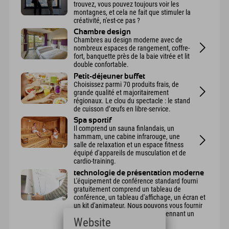
trouvez, vous pouvez toujours voir les
montagnes, et cela ne fait que stimuler la
créativité, n'est-ce pas ?
Chambre design
Chambres au design moderne avec de
nombreux espaces de rangement, coffre-
fort, banquette près de la baie vitrée et lit
double confortable.
Petit-déjeuner buffet
Choisissez parmi 70 produits frais, de
grande qualité et majoritairement
régionaux. Le clou du spectacle : le stand
de cuisson d’œufs en libre-service.
Spa sportif
Il comprend un sauna finlandais, un
hammam, une cabine infrarouge, une
salle de relaxation et un espace fitness
équipé d'appareils de musculation et de
cardio-training.
technologie de présentation moderne
L'équipement de conférence standard fourni
gratuitement comprend un tableau de
conférence, un tableau d'affichage, un écran et
un kit d'animateur. Nous pouvons vous fournir
du matériel supplémentaire moyennant un
Website
supplément.