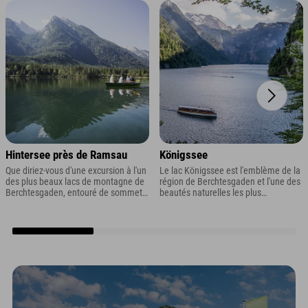
Hintersee près de Ramsau
Königssee
Que diriez-vous d'une excursion à l'un
Le lac Königssee est l'emblème de la
des plus beaux lacs de montagne de
région de Berchtesgaden et l'une des
Berchtesgaden, entouré de sommets,
beautés naturelles les plus
de forêts et de la légendaire Forêt
fascinantes de la région, voire de
Enchantée ? Cela peut paraître un
toute l'Allemagne !
peu cliché, mais c'est exactement ce
que propose le Hintersee, près de
Ramsau à Berchtesgaden.