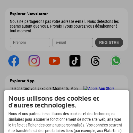
Wiesenweg 6
Enregistrer l'adresse
Autriche
Réservation
6167 Neustift im Stubaital
Informations d'arrivée
Envoyer un e-mail
Autriche
Réservation
Explorer Newsletter
Envoyer un e-mail
Nous ne partagerons pas votre adresse e-mail. Nous détestons les
spams autant que vous. Promis ! Vous pouvez vous désabonner à
tout moment.
Explorer App
Téléchargez vos #ExplorerMoments, Mon
Explorer à emporter avec aperçu de vos
Nous utilisons des cookies et
réservations, liste de choses à faire, aperçu
des restaurants et bien plus encore.
d'autres technologies.
Téléchargez-le maintenant !
Nous et nos partenaires utilisons des cookies et des technologies
similaires pour assurer le fonctionnement de notre site web, analyser
L'heure des moments d'exploration
le trafic et afficher des contenus personnalisés. Vos données peuvent
être transférées à des prestataires tiers (par exemple, aux États-Unis).
166
4.634
km