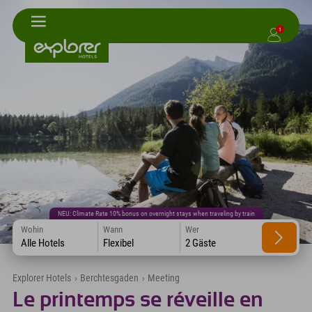
1
NEU: Climate Rate 10% bonus on overnight stays when traveling by train
Wohin
Wann
Wer
Alle Hotels
Flexibel
2 Gäste
Explorer Hotels
›
Berchtesgaden
›
Meeting
Le printemps se réveille en