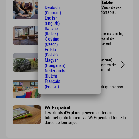
Projecteur et ordinateur portable
Deutsch
Un projecteur est bien sûr fourni. Vous devez
apporter votre propre ordinateur portable.
(German)
English
(English)
Italiano
luminosité
Lumineuses et baignées de lumière naturelle,
(Italian)
toutes les salles de réunion disposent de
Čeština
plusieurs grandes fenêtres qui peuvent
(Czech)
également être occultées.
Polski
(Polish)
Bornes de recharge pour
Magyar
véhicules électriques (payantes)
Le parking souterrain compte 4 bornes de
(Hungarian)
recharge publiques. Le stationnement
Nederlands
coûte 8,80 €.
(Dutch)
Français
prises électriques
(French)
Il y a suffisamment de prises électriques dans
toutes les pièces.
Wi-Fi gratuit
Les clients d'Explorer peuvent surfer sur
Internet gratuitement via Wi-Fi pendant toute la
durée de leur séjour.