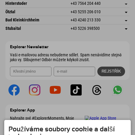
Schmiedau 2
Uložit adresu
Rakousko
Objednat
Hinterstoder
+43 7564 204 440
6272 Kaltenbach im Zillertal
Informace o příjezdu
Odeslat e-mail
Freizeitpark 10
Uložit adresu
Rakousko
Objednat
Ötztal
+43 5255 206 010
4573 Hinterstoder
Informace o příjezdu
Odeslat e-mail
Gscheat 14
Uložit adresu
Rakousko
Objednat
Bad Kleinkirchheim
+43 4240 213 330
6441 Umhausen
Informace o příjezdu
Odeslat e-mail
Dorfstraße 24
Uložit adresu
Rakousko
Objednat
Stubaital
+43 5226 398500
9546 Bad Kleinkirchheim
Informace o příjezdu
Odeslat e-mail
Wiesenweg 6
Uložit adresu
Rakousko
Objednat
6167 Neustift im Stubaital
Informace o příjezdu
Odeslat e-mail
Rakousko
Objednat
Explorer Newsletter
Odeslat e-mail
Vaši e-mailovou adresu nebudeme sdílet. Spam nenávidíme stejně
jako vy. Slibujeme! Odběr můžete kdykoli zrušit.
Explorer App
Nahrajte své #ExplorerMoments, Moje
Explorer To Go s přehledem rezervací,
seznamem míst, která chcete navštívit,
Používáme soubory cookie a další
přehledem restaurací a mnoha dalšími