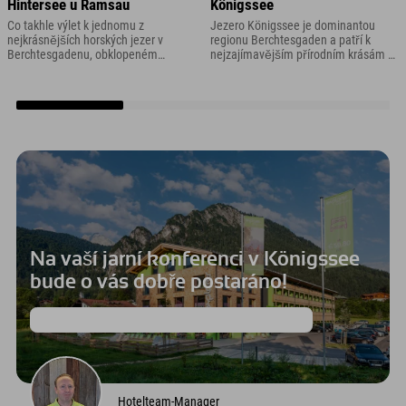
Hintersee u Ramsau
Königssee
Co takhle výlet k jednomu z
Jezero Königssee je dominantou
nejkrásnějších horských jezer v
regionu Berchtesgaden a patří k
Berchtesgadenu, obklopeném
nejzajímavějším přírodním krásám v
vrcholky, lesy a legendárním
regionu, ba dokonce v celém
začarovaným lesem? Možná to zní
Německu!
trochu kýčovitě, ale o tom Hintersee
u Ramsau v Berchtesgadenu prostě
je.
Na vaší jarní konferenci v Königssee
bude o vás dobře postaráno!
Proto pořádáme naše setkání v Berchtesgadenu!
Hotelteam-Manager