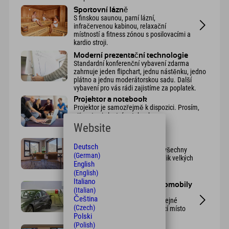
Sportovní lázně
S finskou saunou, parní lázní,
infračervenou kabinou, relaxační
místností a fitness zónou s posilovacími a
kardio stroji.
Moderní prezentační technologie
Standardní konferenční vybavení zdarma
zahrnuje jeden flipchart, jednu nástěnku, jedno
plátno a jednu moderátorskou sadu. Další
vybavení pro vás rádi zajistíme za poplatek.
Projektor a notebook
Projektor je samozřejmě k dispozici. Prosím,
přineste si vlastní notebook.
Website
jas
Deutsch
světlé a s přirozeným světlem - všechny
(German)
konferenční místnosti mají několik velkých
English
oken, která lze také zatemnit
(English)
Italiano
Nabíjecí stanice pro elektromobily
(Italian)
(za poplatek)
Čeština
V podzemní garáži jsou čtyři veřejné
(Czech)
nabíjecí stanice. Každé parkovací místo
Polski
stojí 8,80 €.
(Polish)
zásuvky