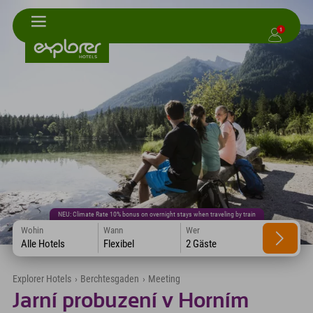
1
NEU: Climate Rate 10% bonus on overnight stays when traveling by train
Wohin
Wann
Wer
Alle Hotels
Flexibel
2 Gäste
Explorer Hotels
›
Berchtesgaden
›
Meeting
Jarní probuzení v Horním