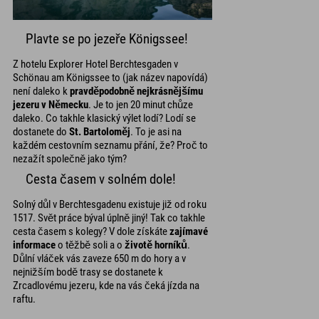
Plavte se po jezeře Königssee!
Z hotelu Explorer Hotel Berchtesgaden v
Schönau am Königssee to (jak název napovídá)
není daleko k
pravděpodobně nejkrásnějšímu
jezeru v Německu
. Je to jen 20 minut chůze
daleko. Co takhle klasický výlet lodí? Lodí se
dostanete do
St. Bartoloměj
. To je asi na
každém cestovním seznamu přání, že? Proč to
nezažít společně jako tým?
Cesta časem v solném dole!
Solný důl v Berchtesgadenu existuje již od roku
1517. Svět práce býval úplně jiný! Tak co takhle
cesta časem s kolegy? V dole získáte
zajímavé
informace
o těžbě soli a o
životě horníků
.
Důlní vláček vás zaveze 650 m do hory a v
nejnižším bodě trasy se dostanete k
Zrcadlovému jezeru, kde na vás čeká jízda na
raftu.