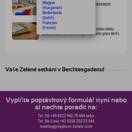
Magyar
Ve všech pokojích je dostatek elektrických
(Hungarian)
zásuvek.
Nederlands
(Dutch)
Français
Bezplatné Wi-Fi
(French)
Hosté hotelu Explorer mohou po celou dobu
pobytu zdarma surfovat po internetu přes Wi-Fi.
Vaše Zelené setkání v Berchtesgadenu!
Vyplňte poptávkový formulář nyní nebo
si nechte poradit na:
Tel. DE +49 8322 940 79 444 nebo
Tel. Na čísle +43 5558 203 33 444
meeting@explorer-hotels.com