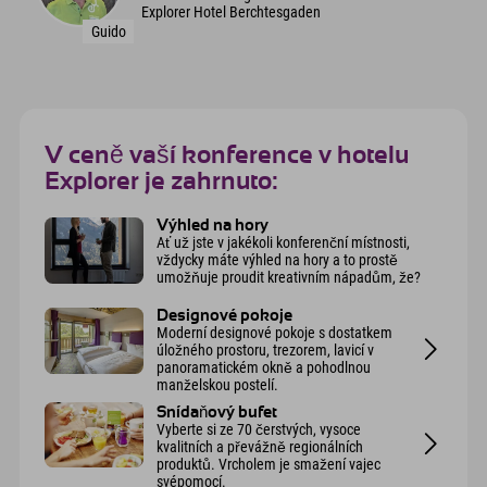
Explorer Hotel Berchtesgaden
Guido
V ceně vaší konference v hotelu
Explorer je zahrnuto:
Výhled na hory
Ať už jste v jakékoli konferenční místnosti,
vždycky máte výhled na hory a to prostě
umožňuje proudit kreativním nápadům, že?
Designové pokoje
Moderní designové pokoje s dostatkem
úložného prostoru, trezorem, lavicí v
panoramatickém okně a pohodlnou
manželskou postelí.
Snídaňový bufet
Vyberte si ze 70 čerstvých, vysoce
kvalitních a převážně regionálních
produktů. Vrcholem je smažení vajec
svépomocí.