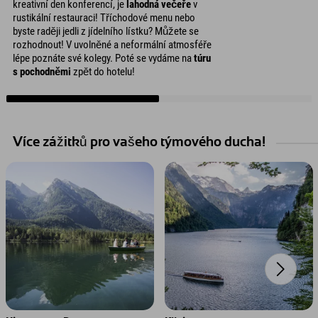
kreativní den konferencí, je
lahodná večeře
v
rustikální restauraci! Tříchodové menu nebo
byste raději jedli z jídelního lístku? Můžete se
rozhodnout! V uvolněné a neformální atmosféře
lépe poznáte své kolegy. Poté se vydáme na
túru
s pochodněmi
zpět do hotelu!
Více zážitků pro vašeho týmového ducha!