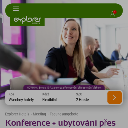
1
NOVINKA: Bonus 10 % z ceny za přenocování při cestování vlakem
Kde
Když
SZO
Všechny hotely
Flexibilní
2 Hosté
Explorer Hotels
›
Meeting
›
Tagungsangebote
Konference + ubytování přes