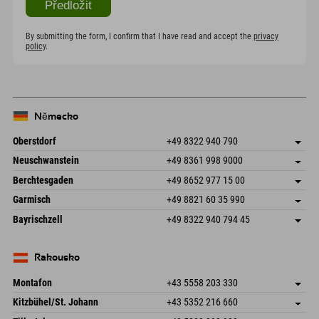
By submitting the form, I confirm that I have read and accept the
privacy
policy
.
Německo
Oberstdorf
+49 8322 940 790
An der Breitach 3
Uložit adresu
Neuschwanstein
+49 8361 998 9000
87538 Fischen I. Allgäu
Informace o příjezdu
An der Riese 45
Uložit adresu
Německo
Objednat
Berchtesgaden
+49 8652 977 15 00
87484 Nesselwang im Allgäu
Informace o příjezdu
Odeslat e-mail
Hofreitstr. 7
Uložit adresu
Německo
Objednat
Garmisch
+49 8821 60 35 990
83471 Schönau am Königssee
Informace o příjezdu
Odeslat e-mail
Frickenstraße 22
Uložit adresu
Německo
Objednat
Bayrischzell
+49 8322 940 794 45
82490 Farchant
Informace o příjezdu
Odeslat e-mail
Seebergstr. 17
Uložit adresu
Německo
Objednat
83735 Bayrischzell
Informace o příjezdu
Odeslat e-mail
Německo
Objednat
Rakousko
Odeslat e-mail
Montafon
+43 5558 203 330
Dorfstr. 127b
Uložit adresu
Kitzbühel/St. Johann
+43 5352 216 660
6793 Gaschurn/Montafon
Informace o příjezdu
Speckbacherstraße 87
Uložit adresu