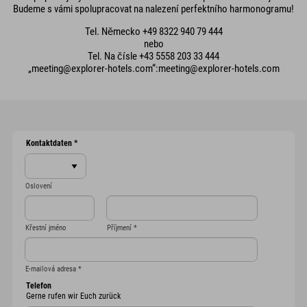
Budeme s vámi spolupracovat na nalezení perfektního harmonogramu!
Tel. Německo +49 8322 940 79 444
nebo
Tel. Na čísle +43 5558 203 33 444
„meeting@explorer-hotels.com“:meeting@explorer-hotels.com
Kontaktdaten
*
Oslovení
Křestní jméno
Příjmení
*
E-mailová adresa
*
Telefon
Gerne rufen wir Euch zurück