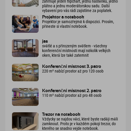
zahrnuje jeden flipchart, jednu nástěnku, jedno
plátno a jednu moderátorskou sadu. Další
vybavení pro vás rádi zajistíme za poplatek.
Projektor a notebook
Projektor je samozřejmě k dispozici. Prosím,
přineste si vlastní notebook.
jas
světlé a s přirozeným světlem - všechny
konferenční místnosti mají několik velkých
oken, která lze také zatemnit
Konferenční místnost 3. patro
220 m² nabízí prostor až pro 120 osob
Konferenční místnost 2. patro
110 m² nabízí prostor až pro 48 osob
Trezor na notebook
Vždycky se najdou věci, které byste raději měli
zamknout. Proto je v každém pokoji trezor, do
kterého se snadno vejde notebook.