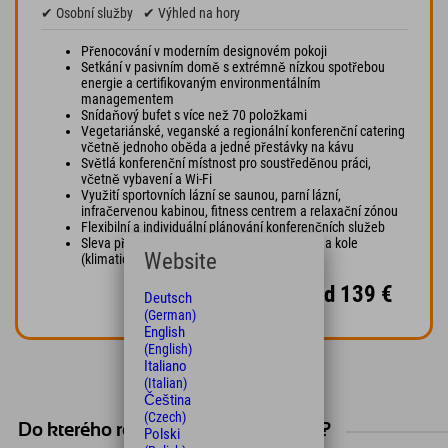
✔ Osobní služby
✔ Výhled na hory
Přenocování v moderním designovém pokoji
Setkání v pasivním domě s extrémně nízkou spotřebou
energie a certifikovaným environmentálním
managementem
Snídaňový bufet s více než 70 položkami
Vegetariánské, veganské a regionální konferenční catering
včetně jednoho oběda a jedné přestávky na kávu
Světlá konferenční místnost pro soustředěnou práci,
včetně vybavení a Wi-Fi
Využití sportovních lázní se saunou, parní lázní,
infračervenou kabinou, fitness centrem a relaxační zónou
Flexibilní a individuální plánování konferenčních služeb
Sleva při příjezdu veřejnou dopravou nebo na kole
Website
(klimatická sazba)
2 dny / 1 noc, od 139 €
Deutsch
(German)
English
(English)
Italiano
(Italian)
Čeština
(Czech)
Do kterého regionu bychom měli jet?
Polski