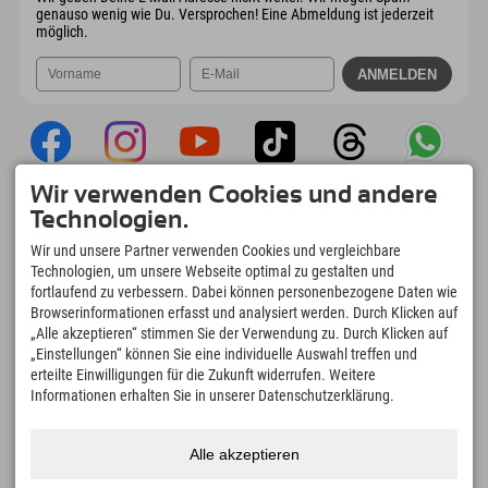
genauso wenig wie Du. Versprochen! Eine Abmeldung ist jederzeit
möglich.
Wir verwenden Cookies und andere
Explorer App
Technologien.
Upload Deiner #ExplorerMoments, Mein
Wir und unsere Partner verwenden Cookies und vergleichbare
Explorer To Go mit Buchungsübersicht,
Technologien, um unsere Webseite optimal zu gestalten und
Bucketlist, Restaurantübersicht uvm. Jetzt
fortlaufend zu verbessern. Dabei können personenbezogene Daten wie
downloaden!
Browserinformationen erfasst und analysiert werden. Durch Klicken auf
„Alle akzeptieren“ stimmen Sie der Verwendung zu. Durch Klicken auf
„Einstellungen“ können Sie eine individuelle Auswahl treffen und
Zeit für Explorer Moments
erteilte Einwilligungen für die Zukunft widerrufen. Weitere
166
4.634
km
Informationen erhalten Sie in unserer Datenschutzerklärung.
Bergseen und Erlebnisbäder
Pisten zum Skifahren und
Snowboarden
8.991
km
97
%
Alle akzeptieren
Wege zum Wandern und
Unserer Gäste empfehlen