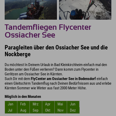
Tandemfliegen Flycenter
Ossiacher See
Paragleiten über den Ossiacher See und die
Nockberge
Du möchtest In Deinem Urlaub in Bad Kleinkirchheim einfach mal den
Boden unter den Füßen verlieren? Dann komm zum Flycenter in
Gerlitzen am Ossiacher See in Kärnten.
Such Dir mit dem
FlyCenter am Ossiacher See in Bodensdorf
einfach
einen Gleitschirm Tandemflug nach Deinen Bedürfnissen aus und erlebe
Kärnten Sommer wie Winter aus fast 2000 Meter Höhe.
Möglich in den Monaten
Jan
Feb
Mrz
Apr
Mai
Jun
Jul
Aug
Sep
Okt
Nov
Dez