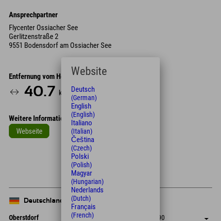
Ansprechpartner
Flycenter Ossiacher See
Gerlitzenstraße 2
9551 Bodensdorf am Ossiacher See
Website
Entfernung vom Hotel
40.7
42
Deutsch
km
Min.
(German)
English
(English)
Weitere Informationen
Italiano
Webseite
(Italian)
Čeština
Leaflet
| Map data © OpenStreetMap contributors
(Czech)
Polski
+
(Polish)
Magyar
−
(Hungarian)
Nederlands
(Dutch)
Deutschland
Français
(French)
Oberstdorf
+49 8322 940 790