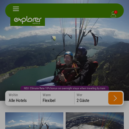
1
NEU: Climate Rate 10% bonus on overnight stays when traveling by train
Wohin
Wann
Wer
Alle Hotels
Flexibel
2 Gäste