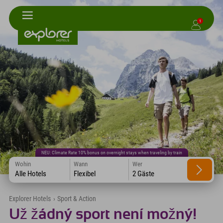
1
NEU: Climate Rate 10% bonus on overnight stays when traveling by train
Wohin
Wann
Wer
Alle Hotels
Flexibel
2 Gäste
Explorer Hotels
›
Sport & Action
Už žádný sport není možný!