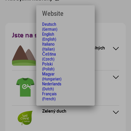
Website
Deutsch
(German)
English
Jste na správném místě!
(English)
Italiano
V srdci nejkrásnějších alpských
(Italian)
oblastí
Čeština
(Czech)
Polski
(Polish)
Magyar
Na stejné vlnové délce
(Hungarian)
Nederlands
(Dutch)
Français
(French)
Zelený duch