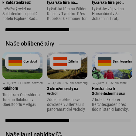
k Soldatenkreuz
lyžařská túra na
lyžařská túra pro
Ellmauer Tor a Hintere
začátečníky a večerní
Lyžařský výlet na
Lyžařská túra na Wilder
Lyžařský zájezd na
Goinger Halt
turisty
Soldatenkreuz poblíž
Kaiser v Tyrolsku: Přes
Harschbichl v St.
hotelu Explorer Bad
Kübelkar k Ellmauer Tor
Johann in Tirol,
Kleinkirchheim
Rakousko
Naše oblíbené túry
Oberstdorf
Zillertal
Berchtesgaden
↔ 11,7 km
↕ 1100 hm
schwierig
↔ 14,3 km
↕ 860 hm
schwierig
↔ 7,4 km
↕ 1056 hm
mittel
Rubihorn
3 okružní cesty na
Horská túra k
vrchol
Schneibsteinhausu
Turistika v Oberstdorfu -
Túra na Rubihorn v
Zdolejte během své
Z hotelu Explorer
Oberstdorfu v Allgäu
dovolené v Zillertalu 3
Berchtesgaden přes
panoramatické vrcholy
údolní stanici lanovky
Jenner do
Königsbachalmu a dále
Naše jarní nabídky 🥰