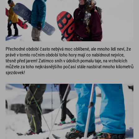
Přechodné období často nebývá moc oblíbené, ale mnoho lidí neví, že
právě v tomto ročním období toho hory mají co nabídnout nejvíce,
těsně před jarem! Zatímco sníh v údolích pomalu taje, na vrcholcích
můžete za toho nejkrásnějšího počasí stále nasbírat mnoho kilometrů
sjezdovek!