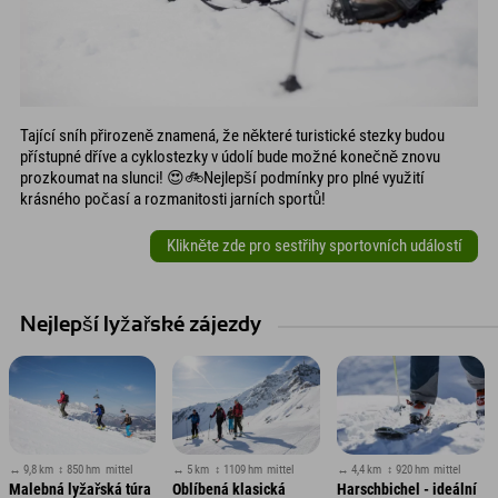
Tající sníh přirozeně znamená, že některé turistické stezky budou
přístupné dříve a cyklostezky v údolí bude možné konečně znovu
prozkoumat na slunci! 😍🚲Nejlepší podmínky pro plné využití
krásného počasí a rozmanitosti jarních sportů!
Klikněte zde pro sestřihy sportovních událostí
Nejlepší lyžařské zájezdy
↔ 9,8 km
↕ 850 hm
mittel
↔ 5 km
↕ 1109 hm
mittel
↔ 4,4 km
↕ 920 hm
mittel
Malebná lyžařská túra
Oblíbená klasická
Harschbichel - ideální