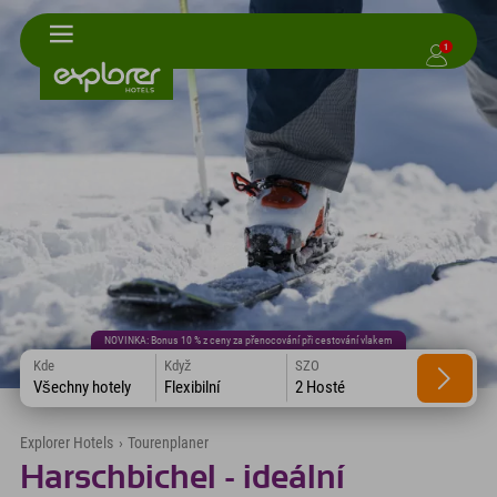
1
NOVINKA: Bonus 10 % z ceny za přenocování při cestování vlakem
Kde
Když
SZO
Všechny hotely
Flexibilní
2 Hosté
Explorer Hotels
›
Tourenplaner
Harschbichel - ideální