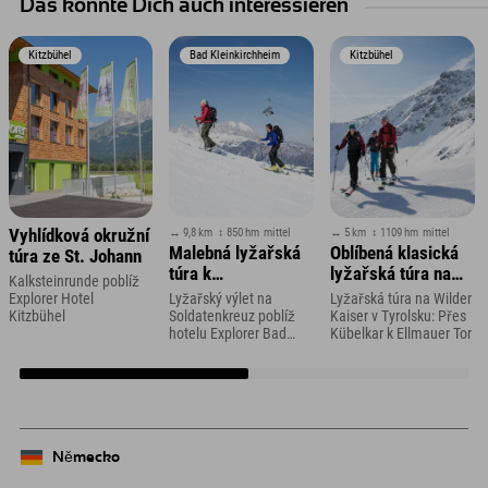
Das könnte Dich auch interessieren
Kitzbühel
Bad Kleinkirchheim
Kitzbühel
↔ 9,8 km
↕ 850 hm
mittel
↔ 5 km
↕ 1109 hm
mittel
Vyhlídková okružní
Malebná lyžařská
Oblíbená klasická
túra ze St. Johann
túra k
lyžařská túra na
Kalksteinrunde poblíž
Soldatenkreuz
Ellmauer Tor a
Explorer Hotel
Lyžařský výlet na
Lyžařská túra na Wilder
Hintere Goinger
Kitzbühel
Soldatenkreuz poblíž
Kaiser v Tyrolsku: Přes
hotelu Explorer Bad
Kübelkar k Ellmauer Tor
Halt
Kleinkirchheim
Německo