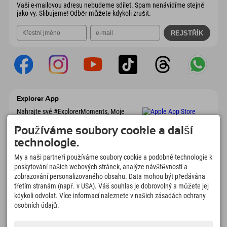
Vaši e-mailovou adresu nebudeme sdílet. Spam nenávidíme stejně
jako vy. Slibujeme! Odběr můžete kdykoli zrušit.
Explorer App
Nahrajte své #ExplorerMoments, Moje
Explorer To Go s přehledem rezervací,
seznamem míst, která chcete navštívit,
Používáme soubory cookie a další
přehledem restaurací a mnoha dalšími
technologie.
věcmi. Stáhněte si hned!
My a naši partneři používáme soubory cookie a podobné technologie k
poskytování našich webových stránek, analýze návštěvnosti a
Čas na chvilky objevitelů
zobrazování personalizovaného obsahu. Data mohou být předávána
třetím stranám (např. v USA). Váš souhlas je dobrovolný a můžete jej
166
4.634
km
kdykoli odvolat. Více informací naleznete v našich zásadách ochrany
Horská jezera a
Sjezdovky pro lyžování a
dobrodružné bazény
snowboarding
osobních údajů.
8.991
km
97
%