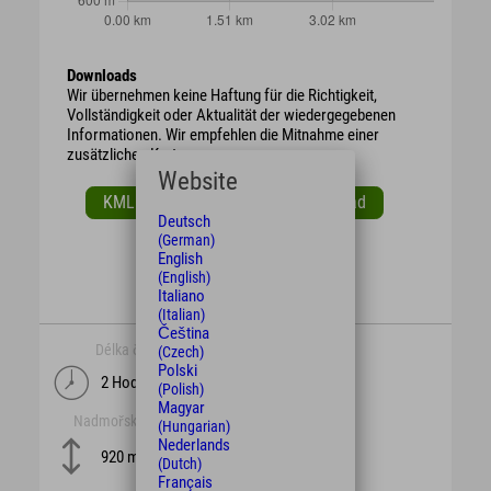
Downloads
Wir übernehmen keine Haftung für die Richtigkeit,
Vollständigkeit oder Aktualität der wiedergegebenen
Informationen. Wir empfehlen die Mitnahme einer
zusätzlichen Karte.
Website
KML Download
GPX Download
Deutsch
(German)
English
(English)
Italiano
(Italian)
Čeština
Délka času
délka
(Czech)
Polski
2 Hodiny
4,4 km
(Polish)
Magyar
Nadmořská výška
obtížnost
(Hungarian)
Nederlands
mittel
920 m
(Dutch)
Français