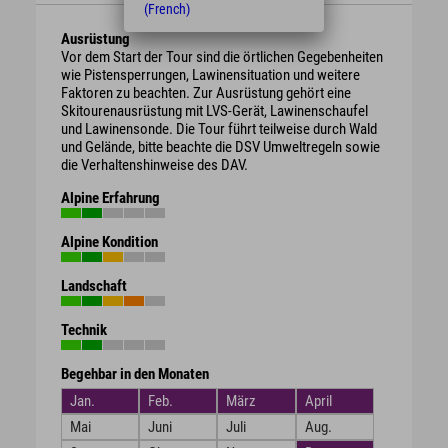
(French)
Ausrüstung
Vor dem Start der Tour sind die örtlichen Gegebenheiten
wie Pistensperrungen, Lawinensituation und weitere
Faktoren zu beachten. Zur Ausrüstung gehört eine
Skitourenausrüstung mit LVS-Gerät, Lawinenschaufel
und Lawinensonde. Die Tour führt teilweise durch Wald
und Gelände, bitte beachte die DSV Umweltregeln sowie
die Verhaltenshinweise des DAV.
Alpine Erfahrung
Alpine Kondition
Landschaft
Technik
Begehbar in den Monaten
Jan.
Feb.
März
April
Mai
Juni
Juli
Aug.