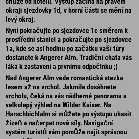
chůze od hotelu. Výstup začíná na pravém
okraji sjezdovky 1d, v horní části se mění na
levý okraj.
Nyní pokračujte po
sjezdovce 1c směrem k
prostřední stanici
a pokračujte po sjezdovce
1a, kde se asi hodinu po začátku vaší túry
dostanete k
Angerer Alm
. Tradiční chata vás
láká k zastavení a prvnímu odpočinku ;)
Nad Angerer Alm vede romantická stezka
lesem až na vrchol. Jakmile dosáhnete
vrcholu, čeká na vás nádherné panorama a
velkolepý výhled na Wilder Kaiser. Na
Harschbichlalm
si můžete po výstupu uhasit
žízeň a načerpat nové síly. Navigační
systém turistů vám pomůže najít správnou