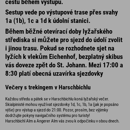
cestu během výstupu.
Sestup vede po výstupové trase přes svahy
1a (1b), 1c a 1d k údolní stanici.
Během běžné otevírací doby lyžařského
střediska si můžete pro sjezd do údolí zvolit
i jinou trasu. Pokud se rozhodnete sjet na
lyžích k vlekům Eichenhof, bezplatný skibus
vás doveze zpět do St. Johann.
Mezi 17:00 a
8:30 platí obecná uzavírka sjezdovky
Večery s trekingem v Harschbichlu
Každou středu a pátek se v Harschbichlu koná lyžařský večer.
Skialpinisté mohou využívat sjezdovky 1d, 1c, 1b, 1a (jak je popsáno
výše) pro výstup a sjezd do 21:00. Pozor, prosím, bez výjimky
dodržujte pokyny navigačního systému pro turisty!
Harschbichl Alm a Angerer Alm vás zvou k odpočinku v obou dnech.