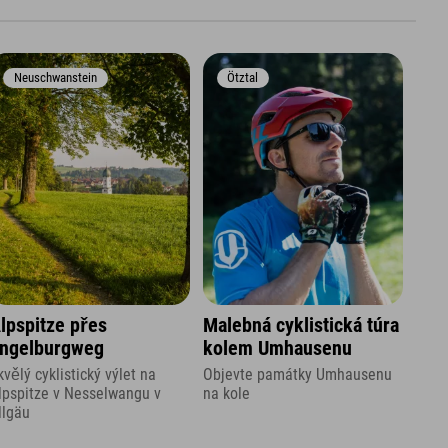
Neuschwanstein
Ötztal
lpspitze přes
Malebná cyklistická túra
ngelburgweg
kolem Umhausenu
kvělý cyklistický výlet na
Objevte památky Umhausenu
lpspitze v Nesselwangu v
na kole
llgäu