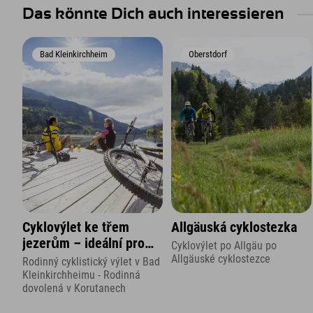
Das könnte Dich auch interessieren
Bad Kleinkirchheim
Oberstdorf
Cyklovýlet ke třem
Allgäuská cyklostezka
jezerům – ideální pro
Cyklovýlet po Allgäu po
rodiny s dětmi
Allgäuské cyklostezce
Rodinný cyklistický výlet v Bad
Kleinkirchheimu - Rodinná
dovolená v Korutanech