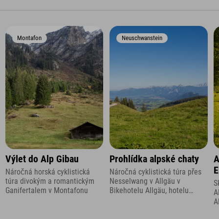
Montafon
Neuschwanstein
Výlet do Alp Gibau
Prohlídka alpské chaty
A
E
Náročná horská cyklistická
Náročná cyklistická túra přes
túra divokým a romantickým
Nesselwang v Allgäu v
S
Ganifertalem v Montafonu
Bikehotelu Allgäu, hotelu
A
Explorer.
A