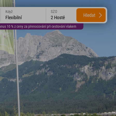
Když
SZO
Hledat
Flexibilní
2 Hosté
us 10 % z ceny za přenocování při cestování vlakem