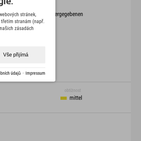
ie.
it oder Aktualität der wiedergegebenen
webových stránek,
arte.
třetím stranám (např.
v našich zásadách
Download
Vše přijímá
bních údajů
·
Impressum
obtížnost
mittel