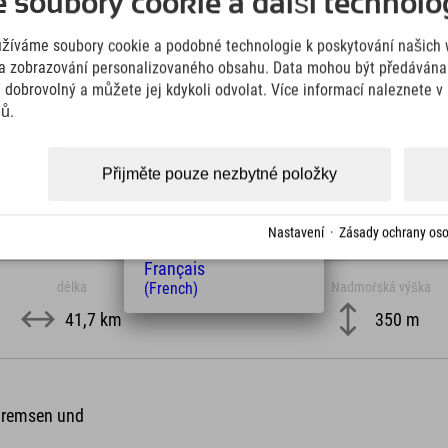
soubory cookie a další technolog
(German)
Downloads
English
Wir übernehmen keine Haftung für die Richtigkeit, Vollständigke
užíváme soubory cookie a podobné technologie k poskytování našich 
(English)
Informationen. Wir empfehlen die Mitnahme einer zusätzlichen K
Italiano
a zobrazování personalizovaného obsahu. Data mohou být předávána 
(Italian)
e dobrovolný a můžete jej kdykoli odvolat. Více informací naleznete 
Čeština
jů.
KML Download
GPX 
(Czech)
Polski
(Polish)
Přijměte pouze nezbytné položky
Magyar
(Hungarian)
Nederlands
Nastavení
·
Zásady ochrany oso
(Dutch)
Français
délka
Nadmořská výška
(French)
41,7 km
350 m
 Bremsen und