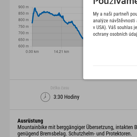
Používáme 
My a naši partneři po
analýze návštěvnosti 
v USA). Váš souhlas j
ochrany osobních úda
Délka času
3:30 Hodiny
Ausrüstung
Mountainbike mit berggängiger Übersetzung, intakten
genügend Bremsbelag. Schutzhelm- und Protektoren.