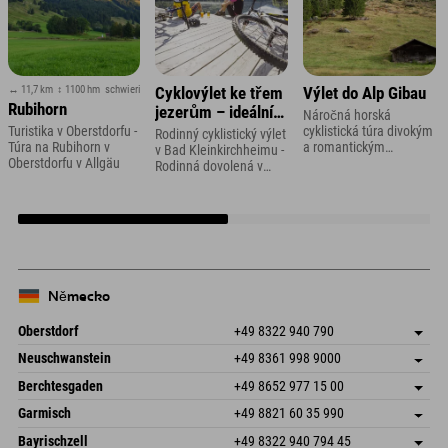
↔ 11,7 km
↕ 1100 hm
schwierig
Cyklovýlet ke třem
Výlet do Alp Gibau
Rubihorn
jezerům – ideální
Náročná horská
pro rodiny s dětmi
Turistika v Oberstdorfu -
cyklistická túra divokým
Rodinný cyklistický výlet
Túra na Rubihorn v
a romantickým
v Bad Kleinkirchheimu -
Oberstdorfu v Allgäu
Ganifertalem v
Rodinná dovolená v
Montafonu
Korutanech
Německo
Oberstdorf
+49 8322 940 790
An der Breitach 3
Uložit adresu
Neuschwanstein
+49 8361 998 9000
87538 Fischen I. Allgäu
Informace o příjezdu
An der Riese 45
Uložit adresu
Německo
Objednat
Berchtesgaden
+49 8652 977 15 00
87484 Nesselwang im Allgäu
Informace o příjezdu
Odeslat e-mail
Hofreitstr. 7
Uložit adresu
Německo
Objednat
Garmisch
+49 8821 60 35 990
83471 Schönau am Königssee
Informace o příjezdu
Odeslat e-mail
Frickenstraße 22
Uložit adresu
Německo
Objednat
Bayrischzell
+49 8322 940 794 45