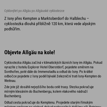
Cyklovýlet po Allgäu po Allgäuské cyklostezce
Z Isny přes Kempten a Marktoberdorf do Halblechu –
cyklostezka dlouhá přibližně 120 km, která vede alpským
podhůřím.
Objevte Allgäu na kole!
Cyklostezka Allgäu začíná v klimatických lázních Isny im Allgäu. Pokud
vyrazíte z hotelu Explorer Hotel Oberstdorf, pojedete směrem na
Sonthofen, poté dále do Immenstadtu a odtud do Isny. Po krátké
odbočce pojedete z Isny podél bývalé železniční trati Isny-Kempten do
Weitnau.
Zde jste již dosáhli nejvyššího bodu celé trasy. Stezka pokračuje
mírným klesáním do Buchenbergu, kolem vlakového nádraží
Buchenberg.
Odtud cesta pokračuje do Kemptenu. Projedete starým římským
městem směrem na východ, dokud nedorazíte k dalšímu cíli, Betzigau.