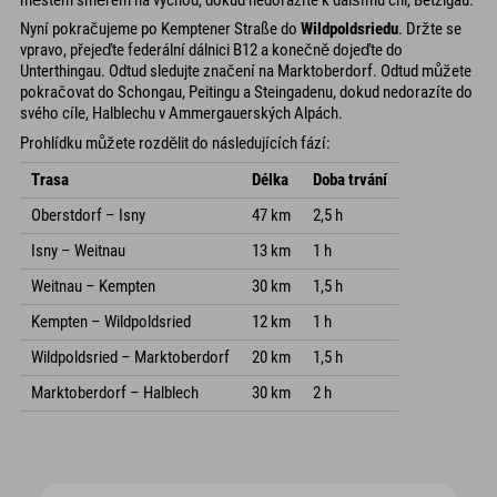
Nyní pokračujeme po Kemptener Straße do
Wildpoldsriedu
. Držte se
vpravo, přejeďte federální dálnici B12 a konečně dojeďte do
Unterthingau. Odtud sledujte značení na Marktoberdorf. Odtud můžete
pokračovat do Schongau, Peitingu a Steingadenu, dokud nedorazíte do
svého cíle, Halblechu v Ammergauerských Alpách.
Prohlídku můžete rozdělit do následujících fází:
Trasa
Délka
Doba trvání
Oberstdorf – Isny
47 km
2,5 h
Isny – Weitnau
13 km
1 h
Weitnau – Kempten
30 km
1,5 h
Kempten – Wildpoldsried
12 km
1 h
Wildpoldsried – Marktoberdorf
20 km
1,5 h
Marktoberdorf – Halblech
30 km
2 h