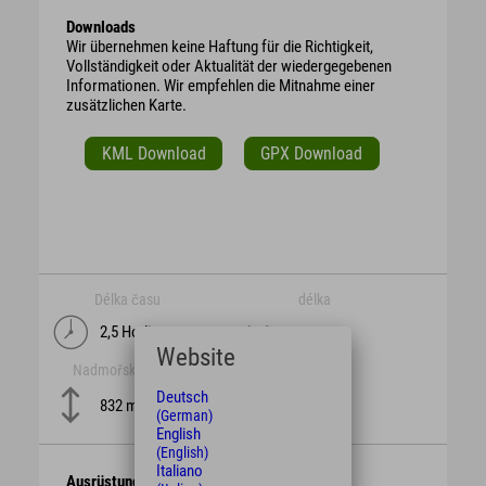
Downloads
Wir übernehmen keine Haftung für die Richtigkeit,
Vollständigkeit oder Aktualität der wiedergegebenen
Informationen. Wir empfehlen die Mitnahme einer
zusätzlichen Karte.
KML Download
GPX Download
Délka času
délka
2,5 Hodiny
47 km
Website
Nadmořská výška
obtížnost
mittel
Deutsch
832 m
(German)
English
(English)
Italiano
Ausrüstung