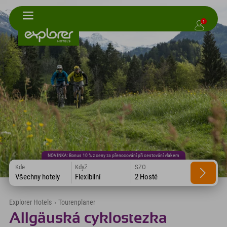
1
NOVINKA: Bonus 10 % z ceny za přenocování při cestování vlakem
Kde
Když
SZO
Všechny hotely
Flexibilní
2 Hosté
Explorer Hotels
›
Tourenplaner
Allgäuská cyklostezka