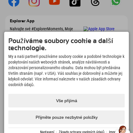
Explorer App
Nahrajte své #ExplorerMoments, Moje
Explorer To Go s přehledem rezervací,
seznamem míst, která chcete navštívit,
Používáme soubory cookie a další
přehledem restaurací a mnoha dalšími
technologie.
věcmi. Stáhněte si hned!
My a naši partneři používáme soubory cookie a podobné technologie k
poskytování našich webových stránek, analýze návštěvnosti a
Čas na chvilky objevitelů
zobrazování personalizovaného obsahu. Data mohou být předávána
166
4.634
km
třetím stranám (např. v USA). Váš souhlas je dobrovolný a můžete jej
Horská jezera a
Sjezdovky pro lyžování a
kdykoli odvolat. Více informací naleznete v našich zásadách ochrany
dobrodružné bazény
snowboarding
osobních údajů.
8.991
km
97
%
Stezky pro pěší turistiku a
Naši hosté nás doporučují
Vše přijímá
horolezectví
Přijměte pouze nezbytné položky
Impressum
Ochrana
Přístupnost
tisk
Certifikáty
Volná
Čeština
dat
udržitelnosti
místa
Nastavení
·
Zásady ochrany osobních údajů
·
Impressum