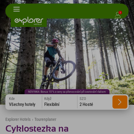
1
NOVINKA: Bonus 10 % z ceny za přenocování při cestování vlakem
Kde
Když
SZO
Všechny hotely
Flexibilní
2 Hosté
Explorer Hotels
›
Tourenplaner
Cyklostezka na