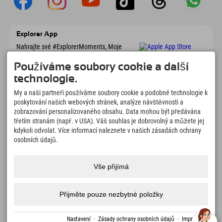
Explorer App
Nahrajte své #ExplorerMoments, Moje
Explorer To Go s přehledem rezervací,
seznamem míst, která chcete navštívit,
Používáme soubory cookie a další
přehledem restaurací a mnoha dalšími
technologie.
věcmi. Stáhněte si hned!
My a naši partneři používáme soubory cookie a podobné technologie k
poskytování našich webových stránek, analýze návštěvnosti a
Čas na chvilky objevitelů
zobrazování personalizovaného obsahu. Data mohou být předávána
166
4.634
km
třetím stranám (např. v USA). Váš souhlas je dobrovolný a můžete jej
Horská jezera a
Sjezdovky pro lyžování a
kdykoli odvolat. Více informací naleznete v našich zásadách ochrany
dobrodružné bazény
snowboarding
osobních údajů.
8.991
km
97
%
Stezky pro pěší turistiku a
Naši hosté nás doporučují
Vše přijímá
horolezectví
Přijměte pouze nezbytné položky
Impressum
Ochrana
Přístupnost
tisk
Certifikáty
Volná
Čeština
dat
udržitelnosti
místa
Nastavení
·
Zásady ochrany osobních údajů
·
Impressum