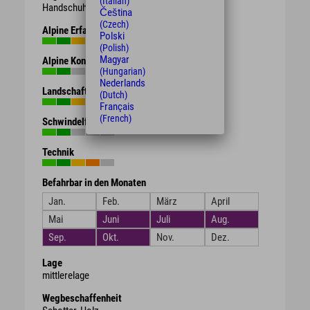
(Italian)
Handschuhe, Getränk, Proviant.
Čeština
(Czech)
Alpine Erfahrung
Polski
(Polish)
Magyar
Alpine Kondition
(Hungarian)
Nederlands
Landschaft
(Dutch)
Français
(French)
Schwindelfreiheit
Technik
Befahrbar in den Monaten
Jan.
Feb.
März
April
Mai
Juni
Juli
Aug.
Sep.
Okt.
Nov.
Dez.
Lage
mittlerelage
Wegbeschaffenheit