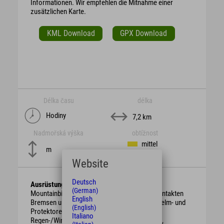
Informationen. Wir empfehlen die Mitnahme einer
zusätzlichen Karte.
KML Download
GPX Download
Délka času
délka
Hodiny
7,2 km
Nadmořská výška
obtížnost
mittel
m
Website
Deutsch
Ausrüstung
(German)
Mountainbike mit berggängiger Übersetzung, intakten
English
Bremsen und genügend Bremsbelag. Schutzhelm- und
(English)
Protektoren.
Italiano
Regen-/Wind-/Sonnen-/Wetterschutzkleidung,