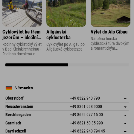
Cyklovýlet ke třem
Allgäuská
Výlet do Alp Gibau
jezerům – ideální
cyklostezka
Náročná horská
pro rodiny s dětmi
cyklistická túra divokým
Rodinný cyklistický výlet
Cyklovýlet po Allgäu po
a romantickým
v Bad Kleinkirchheimu -
Allgäuské cyklostezce
Ganifertalem v
Rodinná dovolená v
Montafonu
Korutanech
Německo
Oberstdorf
+49 8322 940 790
An der Breitach 3
Uložit adresu
Neuschwanstein
+49 8361 998 9000
87538 Fischen I. Allgäu
Informace o příjezdu
An der Riese 45
Uložit adresu
Německo
Objednat
Berchtesgaden
+49 8652 977 15 00
87484 Nesselwang im Allgäu
Informace o příjezdu
Odeslat e-mail
Hofreitstr. 7
Uložit adresu
Německo
Objednat
Garmisch
+49 8821 60 35 990
83471 Schönau am Königssee
Informace o příjezdu
Odeslat e-mail
Frickenstraße 22
Uložit adresu
Německo
Objednat
Bayrischzell
+49 8322 940 794 45