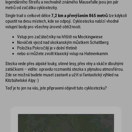
legendárního Streifu a nechvalně známého Mausefalle jsou jen pár
metrů od začátku cyklostezky.
Single trail o celkové délce
7,2 km a převýšením 865 metrů
lze kdykoli
opustit na dvou místech, kde se odpojí. Cyklostezka nabízí vhodné
vstupní body pro všechny úrovně obtížnosti.
Vstup pro začátečníky na hřiště na Mockingwiese
Nováček vjezd nad skokanským můstkem Schattberg
Položka Pokročilý je v dolní třetině
nebo si můžete zvolit klasický vstup na Hahnenkamm
Stezka vede přes alpské louky, stinné lesy, přes vlny a skáče dlouhými
zatáčkami – vidíte: opravdu rozmanitá stezka s plynulou atmosférou.
Zde se možná budete muset zastavit a užít si fantastický výhled na
Kitzbühelské Alpy :)
Teď je to jen na vás, jste připraveni objevit tuto cyklostezku?