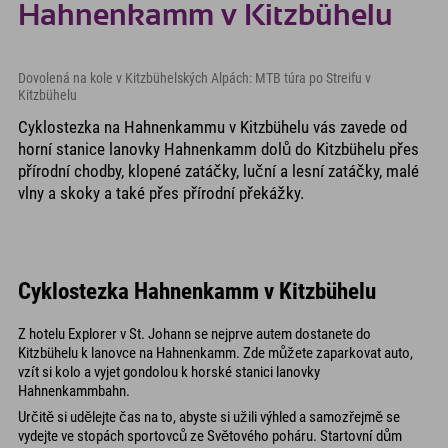
Hahnenkamm v Kitzbühelu
Dovolená na kole v Kitzbühelských Alpách: MTB túra po Streifu v
Kitzbühelu
Cyklostezka na Hahnenkammu v Kitzbühelu vás zavede od
horní stanice lanovky Hahnenkamm dolů do Kitzbühelu přes
přírodní chodby, klopené zatáčky, luční a lesní zatáčky, malé
vlny a skoky a také přes přírodní překážky.
Cyklostezka Hahnenkamm v Kitzbühelu
Z hotelu Explorer v St. Johann se nejprve autem dostanete do
Kitzbühelu k lanovce na Hahnenkamm. Zde můžete zaparkovat auto,
vzít si kolo a vyjet gondolou k horské stanici lanovky
Hahnenkammbahn.
Určitě si udělejte čas na to, abyste si užili výhled a samozřejmě se
vydejte ve stopách sportovců ze Světového poháru. Startovní dům