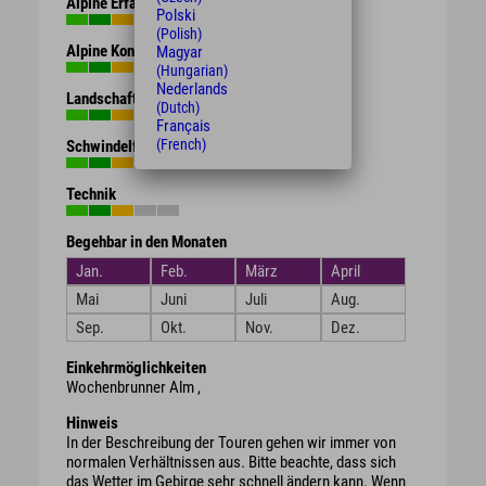
Alpine Erfahrung
Polski
(Polish)
Alpine Kondition
Magyar
(Hungarian)
Nederlands
Landschaft
(Dutch)
Français
(French)
Schwindelfreiheit
Technik
Begehbar in den Monaten
Jan.
Feb.
März
April
Mai
Juni
Juli
Aug.
Sep.
Okt.
Nov.
Dez.
Einkehrmöglichkeiten
Wochenbrunner Alm ,
Hinweis
In der Beschreibung der Touren gehen wir immer von
normalen Verhältnissen aus. Bitte beachte, dass sich
das Wetter im Gebirge sehr schnell ändern kann. Wenn