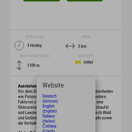
Délka času
délka
3 Hodiny
5 km
Nadmořská výška
obtížnost
mittel
1109 m
Website
Ausrüstung
Vor dem Start der Tour sind die örtlichen Gegebenheiten
Deutsch
wie Pistensperrungen, Lawinensituation und weitere
(German)
Faktoren zu beachten. Zur Ausrüstung gehört eine
English
Skitourenausrüstung mit LVS-Gerät, Lawinenschaufel
(English)
und Lawinensonde. Die Tour führt teilweise durch Wald
Italiano
und Gelände, bitte beachte die DSV Umweltregeln sowie
(Italian)
die Verhaltenshinweise des DAV.
Čeština
(Czech)