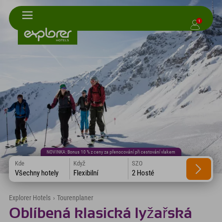
1
NOVINKA: Bonus 10 % z ceny za přenocování při cestování vlakem
Kde
Když
SZO
Všechny hotely
Flexibilní
2 Hosté
Explorer Hotels
›
Tourenplaner
Oblíbená klasická lyžařská