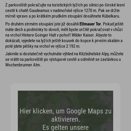
Z parkoviště pokračujte na turistických lyžích po silnici po široké lesní
cestě k chatě Gaudeamus v nadmořské výšce 1270 m. Pak se držte
mírně vpravo a po krátkém prudkém stoupání dosáhnete Kübelkaru.
Po druhém strmém stoupání jste již dosáhli
Ellmauer Tor
. Pokud ještě
máte dech a podmínky to dovolí, měli byste určitě pokračovat v chůzi
na vrchol Hintere Goinger Halt v pohoří Wilder Kaiser. Abyste to
dokázali, vyjedete na lyžích ještě kousek do kopce k prvním skalám a
poté jdete pěšky na vrchol ve výšce 2 192 m.
Jakmile si dostatečně vychutnáte výhled na Kitzbühelské Alpy, můžete
se vrátit na parkoviště po výstupové cestě a odměnit se zastávkou u
Wochenbrunner Alm.
Hier klicken, um Google Maps zu
aktivieren.
Es gelten unsere