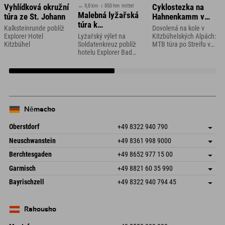
↔ 9,8 km
↕ 850 hm
mittel
Vyhlídková okružní
Cyklostezka na
Malebná lyžařská
túra ze St. Johann
Hahnenkamm v
túra k
Kitzbühelu
Kalksteinrunde poblíž
Dovolená na kole v
Soldatenkreuz
Explorer Hotel
Lyžařský výlet na
Kitzbühelských Alpách:
Kitzbühel
Soldatenkreuz poblíž
MTB túra po Streifu v
hotelu Explorer Bad
Kitzbühelu
Kleinkirchheim
Německo
Oberstdorf
+49 8322 940 790
An der Breitach 3
Uložit adresu
Neuschwanstein
+49 8361 998 9000
87538 Fischen I. Allgäu
Informace o příjezdu
An der Riese 45
Uložit adresu
Německo
Objednat
Berchtesgaden
+49 8652 977 15 00
87484 Nesselwang im Allgäu
Informace o příjezdu
Odeslat e-mail
Hofreitstr. 7
Uložit adresu
Německo
Objednat
Garmisch
+49 8821 60 35 990
83471 Schönau am Königssee
Informace o příjezdu
Odeslat e-mail
Frickenstraße 22
Uložit adresu
Německo
Objednat
Bayrischzell
+49 8322 940 794 45
82490 Farchant
Informace o příjezdu
Odeslat e-mail
Seebergstr. 17
Uložit adresu
Německo
Objednat
83735 Bayrischzell
Informace o příjezdu
Odeslat e-mail
Německo
Objednat
Rakousko
Odeslat e-mail