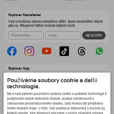
9546 Bad Kleinkirchheim
Informace o příjezdu
Odeslat e-mail
Wiesenweg 6
Uložit adresu
Rakousko
Objednat
6167 Neustift im Stubaital
Informace o příjezdu
Odeslat e-mail
Rakousko
Objednat
Explorer Newsletter
Odeslat e-mail
Vaši e-mailovou adresu nebudeme sdílet. Spam nenávidíme stejně
jako vy. Slibujeme! Odběr můžete kdykoli zrušit.
Explorer App
Nahrajte své #ExplorerMoments, Moje
Explorer To Go s přehledem rezervací,
Používáme soubory cookie a další
seznamem míst, která chcete navštívit,
technologie.
přehledem restaurací a mnoha dalšími
věcmi. Stáhněte si hned!
My a naši partneři používáme soubory cookie a podobné technologie k
poskytování našich webových stránek, analýze návštěvnosti a
zobrazování personalizovaného obsahu. Data mohou být předávána
Čas na chvilky objevitelů
třetím stranám (např. v USA). Váš souhlas je dobrovolný a můžete jej
166
4.634
km
kdykoli odvolat. Více informací naleznete v našich zásadách ochrany