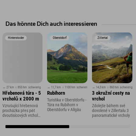
Das könnte Dich auch interessieren
Hinterstoder
Oberstdorf
Zillertal
↔ 27 km
↕ 855 hm
schwierig
↔ 11,7 km
↕ 1100 hm
schwierig
↔ 14,3 km
↕ 860 hm
schwierig
Hřebenová túra - 5
Rubihorn
3 okružní cesty na
vrcholů x 2000 m
vrchol
Turistika v Oberstdorfu -
Túra na Rubihorn v
Vzrušující hřebenová
Zdolejte během své
Oberstdorfu v Allgäu
procházka přes pět
dovolené v Zillertalu 3
dvoutisícových vrcholů
panoramatické vrcholy
v Hinterstoderu v
Horním Rakousku