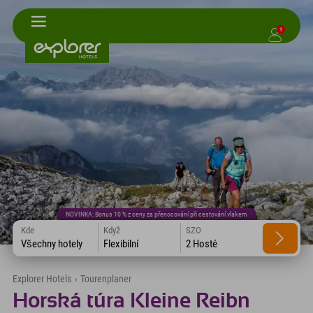
1
NOVINKA: Bonus 10 % z ceny za přenocování při cestování vlakem
Kde
Když
SZO
Všechny hotely
Flexibilní
2 Hosté
Explorer Hotels
›
Tourenplaner
Horská túra Kleine Reibn