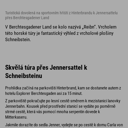
Turistická dovolená na sportovním hřišti z Hinterbrandu k Jennersattelu
přes Berchtesgadener Land
V Berchtesgadener Land se kolo nazývá „Reibn“. Vrcholem
této horské túry je fantastický výhled z vrcholové plošiny
Schneibstein.
Skvělá túra přes Jennersattel k
Schneibsteinu
Prohlídka začíná na parkovišti Hinterbrand, kam se dostanete autem z
hotelu Explorer Berchtesgaden asi za 15 minut.
Z parkoviště pokračujte po lesní cestě směrem k mezistanici lanovky
Jennerbahn. Kousek před prostřední stanicí se vydáte po poměrně
strmé cestě, která vás pomocí mnoha serpentin dovede k
Mitterkaseru.
Jakmile dorazíte do sedla Jenner, vydejte se po cestě k domu Carla von