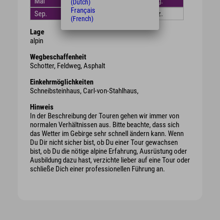
Mai
Juni
Juli
Aug.
(Dutch)
Français
Sep.
Okt.
Nov.
Dez.
(French)
Lage
alpin
Wegbeschaffenheit
Schotter, Feldweg, Asphalt
Einkehrmöglichkeiten
Schneibsteinhaus, Carl-von-Stahlhaus,
Hinweis
In der Beschreibung der Touren gehen wir immer von
normalen Verhältnissen aus. Bitte beachte, dass sich
das Wetter im Gebirge sehr schnell ändern kann. Wenn
Du Dir nicht sicher bist, ob Du einer Tour gewachsen
bist, ob Du die nötige alpine Erfahrung, Ausrüstung oder
Ausbildung dazu hast, verzichte lieber auf eine Tour oder
schließe Dich einer professionellen Führung an.