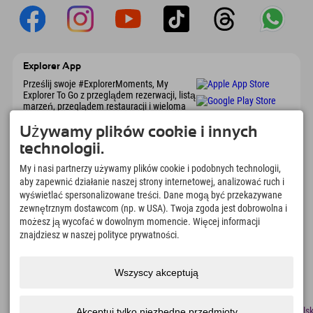
Explorer App
Prześlij swoje #ExplorerMoments, My
Explorer To Go z przeglądem rezerwacji, listą
marzeń, przeglądem restauracji i wieloma
innymi. Pobierz teraz!
Używamy plików cookie i innych
technologii.
Czas na chwile odkrywcy
My i nasi partnerzy używamy plików cookie i podobnych technologii,
166
4.634
km
aby zapewnić działanie naszej strony internetowej, analizować ruch i
Jeziora górskie i baseny
Stoki do jazdy na nartach i
wyświetlać spersonalizowane treści. Dane mogą być przekazywane
rekreacyjne
snowboardzie
zewnętrznym dostawcom (np. w USA). Twoja zgoda jest dobrowolna i
8.991
km
97
%
możesz ją wycofać w dowolnym momencie. Więcej informacji
Szlaki do pieszych
Nasi goście nas polecają
znajdziesz w naszej polityce prywatności.
wędrówek i wspinaczki
górskiej
Wszyscy akceptują
odcisk
Ochrona
Dostępność
naciskać
Certyfikaty
Praca
Polsk
Akceptuj tylko niezbędne przedmioty