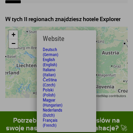
W tych 11 regionach znajdziesz hotele Explorer
+
Website
−
Deutsch
(German)
English
(English)
Italiano
(Italian)
Čeština
(Czech)
Polski
(Polish)
Leaflet
| Map data © OpenStreetMap contributors
Magyar
(Hungarian)
Nederlands
(Dutch)
Potrzebujesz fajnych pomysłów na
Français
(French)
swoje następne rowerowe wakacje? 🚀