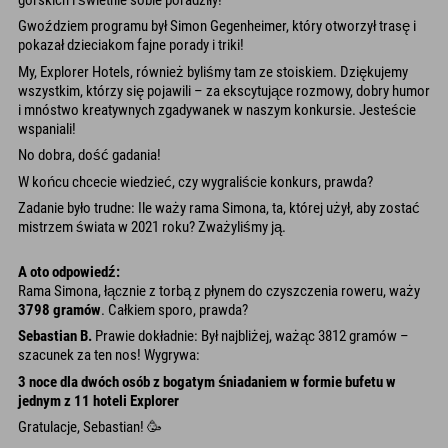
Gwoździem programu był Simon Gegenheimer, który otworzył trasę i
pokazał dzieciakom fajne porady i triki!
My, Explorer Hotels, również byliśmy tam ze stoiskiem. Dziękujemy
wszystkim, którzy się pojawili – za ekscytujące rozmowy, dobry humor
i mnóstwo kreatywnych zgadywanek w naszym konkursie. Jesteście
wspaniali!
No dobra, dość gadania!
W końcu chcecie wiedzieć, czy wygraliście konkurs, prawda?
Zadanie było trudne: Ile waży rama Simona, ta, której użył, aby zostać
mistrzem świata w 2021 roku? Zważyliśmy ją.
A oto odpowiedź:
Rama Simona, łącznie z torbą z płynem do czyszczenia roweru, waży
3798 gramów
. Całkiem sporo, prawda?
Sebastian B.
Prawie dokładnie: Był najbliżej, ważąc 3812 gramów –
szacunek za ten nos! Wygrywa:
3 noce dla dwóch osób z bogatym śniadaniem w formie bufetu w
jednym z 11 hoteli Explorer
Gratulacje, Sebastian! 🥳