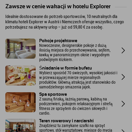
Zawsze w cenie wakacji w hotelu Explorer
Idealnie dostosowane do potrzeb sportowców, 10 neutralnych dla
klimatu hoteli Explorer w Austrii i Niemczech oferuje wszystko, czego
potrzebujesz na aktywny urlop – już od 59,80 € za osobę.
Pokoje projektowe
Nowoczesne, designerskie pokoje z dużą
ilością miejsca do przechowywania, sejfem,
ławką w panoramicznym oknie i wygodnym
podwójnym łóżkiem.
Śniadanie w formie bufetu
Wybierz spośród 70 świeżych, wysokiej jakości i
w przeważającej mierze regionalnych
produktów. Główną atrakcją jest stanowisko do
samodzielnego smażenia jajek.
Spa sportowe
Z sauną fińską, łaźnią parową, kabiną na
podczerwień, pokojem relaksacyjnym i strefą
fitness ze sprzętem do ćwiczeń siłowych i
cardio.
Teren rowerowy i narciarski
Znajdziesz tu zamykane szafki na sprzęt
sportowy, stół warsztatowy, miejsce do mycia