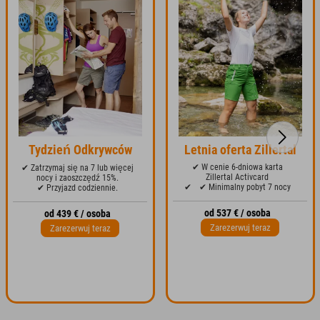
Tydzień Odkrywców
Letnia oferta Zillertal
✔ W cenie 6-dniowa karta
✔ Zatrzymaj się na 7 lub więcej
Zillertal Activcard
nocy i zaoszczędź 15%.
✔
✔ Minimalny pobyt 7 nocy
✔ Przyjazd codziennie.
od 537 € / osoba
od 439 € / osoba
Zarezerwuj teraz
Zarezerwuj teraz