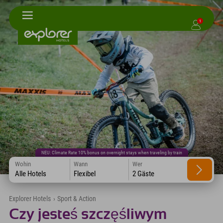
1
NEU: Climate Rate 10% bonus on overnight stays when traveling by train
Wohin
Wann
Wer
Alle Hotels
Flexibel
2 Gäste
Explorer Hotels
›
Sport & Action
Czy jesteś szczęśliwym