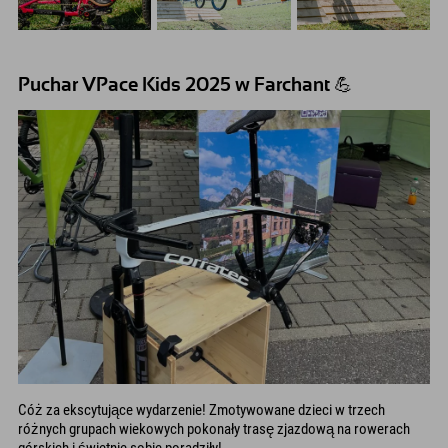
Puchar VPace Kids 2025 w Farchant 💪
Cóż za ekscytujące wydarzenie! Zmotywowane dzieci w trzech
różnych grupach wiekowych pokonały trasę zjazdową na rowerach
górskich i świetnie sobie poradziły!