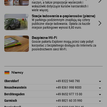
naczyń, a także propozycje wycieczek i
wskazówki dotyczące kursów narciarskich i
wiele więcej.
Stacje ładowania e-papierosów (płatne)
W parkingu podziemnym znajdują się cztery
publiczne stacje ładowania. Opłata za każde
miejsce parkingowe wynosi 8,80 euro.
Bezpłatne Wi-Fi
Goście pakietu Explorer mogą przez cały pobyt
korzystać z bezpłatnego dostępu do Internetu za
pośrednictwem sieci Wi-Fi.
Niemcy
Oberstdorf
+49 8322 940 790
An der Breitach 3
Zapisz adres
Neuschwanstein
+49 8361 998 9000
87538 Fischen I. Allgäu
Informacje o przyjeździe
An der Riese 45
Zapisz adres
Niemcy
Książka
Berchtesgaden
+49 8652 977 15 00
87484 Nesselwang im Allgäu
Informacje o przyjeździe
Wyślij e-mail
Hofreitstr. 7
Zapisz adres
Niemcy
Książka
Garmisch
+49 8821 60 35 990
83471 Schönau am Königssee
Informacje o przyjeździe
Wyślij e-mail
Frickenstraße 22
Zapisz adres
Niemcy
Książka