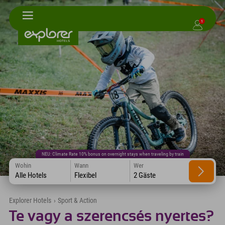
1
NEU: Climate Rate 10% bonus on overnight stays when traveling by train
Wohin
Wann
Wer
Alle Hotels
Flexibel
2 Gäste
Explorer Hotels
›
Sport & Action
Te vagy a szerencsés nyertes?