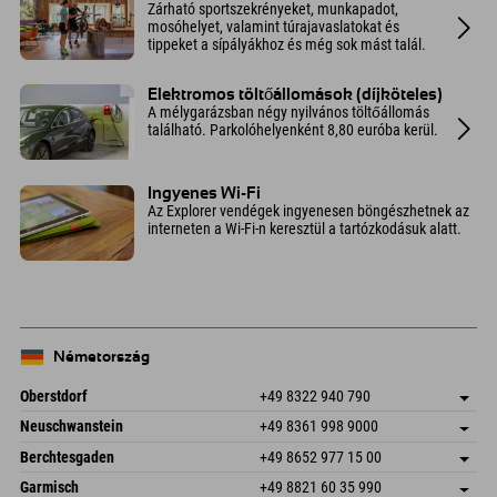
Zárható sportszekrényeket, munkapadot,
mosóhelyet, valamint túrajavaslatokat és
tippeket a sípályákhoz és még sok mást talál.
Elektromos töltőállomások (díjköteles)
A mélygarázsban négy nyilvános töltőállomás
található. Parkolóhelyenként 8,80 euróba kerül.
Ingyenes Wi-Fi
Az Explorer vendégek ingyenesen böngészhetnek az
interneten a Wi-Fi-n keresztül a tartózkodásuk alatt.
Németország
Oberstdorf
+49 8322 940 790
An der Breitach 3
Cím mentése
Neuschwanstein
+49 8361 998 9000
87538 Fischen I. Allgäu
Érkezési információk
An der Riese 45
Cím mentése
Németország
Könyv
Berchtesgaden
+49 8652 977 15 00
87484 Nesselwang im Allgäu
Érkezési információk
E-mail küldése
Hofreitstr. 7
Cím mentése
Németország
Könyv
Garmisch
+49 8821 60 35 990