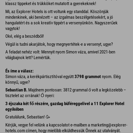
klassz tippeket és trükköket mutatott a gyerekeknek!
Mi, az Explorer Hotels is ott voltunk egy standdal. Köszönjük
mindenkinek, aki benézett – az izgalmas beszélgetésekért, a jó
hangulatért és a sok kreatív tippért a versenyünkön. Nagyszerűek
vagytok!
Oké, elég a beszédből!
Végül is tudni akarjátok, hogy megnyertétek-e a versenyt, ugye?
A feladat nehéz volt: Mennyit nyom Simon váza, amivel 2021-ben
világbajnok lett? Lemértük.
És íme a válasz:
Simon váza, a kerékpártisztítóval együtt
3798 grammot
nyom. Elég
könnyű, ugye?
Sebastian B.
Majdnem pontosan: 3812 grammal ő volt a legközelebb –
tisztelet az orrának! Ő nyeri:
3 éjszaka két fő részére, gazdag büféreggelivel a 11 Explorer Hotel
egyikében
Gratulálunk, Sebastian! 🥳
Kérjük, vegye fel velünk a kapcsolatot e-mailben a marketing@explorer-
hotels.com címen, hogy mielőbb elküldhessük Önnek az utalványát.