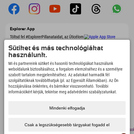
Explorer App
Töltsd fel #ExplorerPillanataidat, az Úticélom
című videódat foglalási áttekintéssel,
bakancslistával, étterem áttekintéssel és
Sütiket és más technológiákat
még sok mással. Töltsd le most!
használunk.
Mi és partnereink sütiket és hasonló technológiákat használunk
Felfedezős pillanatok ideje
weboldalunk biztosításához, a forgalom elemzéséhez és a személyre
szabott tartalom megjelenítéséhez. Az adatokat harmadik fél
166
4.634
km
szolgáltatóknak továbbíthatjuk (pl. az Egyesült Államokban). Az Ön
Hegyi tavak és
Sí- és snowboardpályák
hozzájárulása önkéntes, és bármikor visszavonható. További
élményfürdők
információkért kérjük, tekintse meg adatvédelmi szabályzatunkat.
8.991
km
97
%
Túrázási és hegymászási
Vendégeink ajánlanak
ösvények
minket
Mindenki elfogadja
Csak a legszükségesebb tárgyakat fogadd el
lenyomat
Adatvédelem
Megközelíthetőség
sajtó
Fenntarthatósági
Álláso