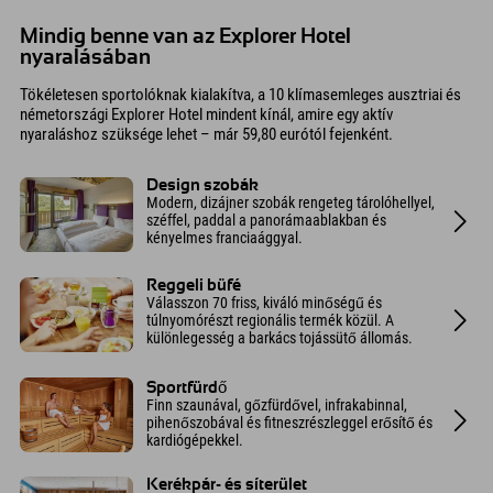
Mindig benne van az Explorer Hotel
nyaralásában
Tökéletesen sportolóknak kialakítva, a 10 klímasemleges ausztriai és
németországi Explorer Hotel mindent kínál, amire egy aktív
nyaraláshoz szüksége lehet – már 59,80 eurótól fejenként.
Design szobák
Modern, dizájner szobák rengeteg tárolóhellyel,
széffel, paddal a panorámaablakban és
kényelmes franciaággyal.
Reggeli büfé
Válasszon 70 friss, kiváló minőségű és
túlnyomórészt regionális termék közül. A
különlegesség a barkács tojássütő állomás.
Sportfürdő
Finn szaunával, gőzfürdővel, infrakabinnal,
pihenőszobával és fitneszrészleggel erősítő és
kardiógépekkel.
Kerékpár- és síterület