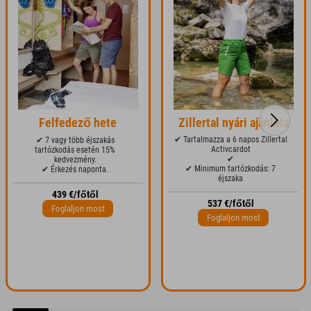
Felfedező hete
Zillertal nyári ajánlata
✔ Tartalmazza a 6 napos Zillertal
✔ 7 vagy több éjszakás
Activcardot
tartózkodás esetén 15%
✔
kedvezmény.
✔ Minimum tartózkodás: 7
✔ Érkezés naponta.
éjszaka
439 €/főtől
537 €/főtől
Foglaljon most
Foglaljon most