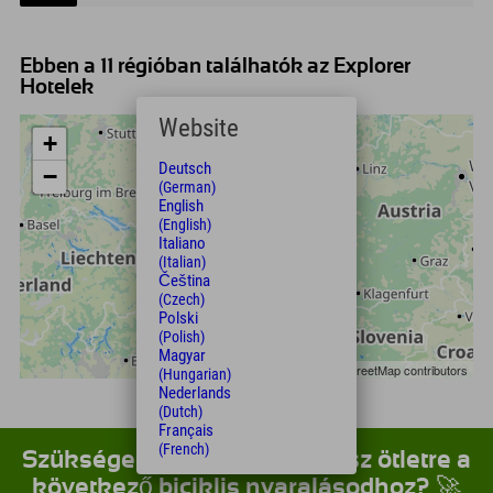
Ebben a 11 régióban találhatók az Explorer
Hotelek
Website
+
Deutsch
−
(German)
English
(English)
Italiano
(Italian)
Čeština
(Czech)
Polski
(Polish)
Magyar
Leaflet
| Map data © OpenStreetMap contributors
(Hungarian)
Nederlands
(Dutch)
Français
(French)
Szükséged van néhány klassz ötletre a
következő biciklis nyaralásodhoz? 🚀