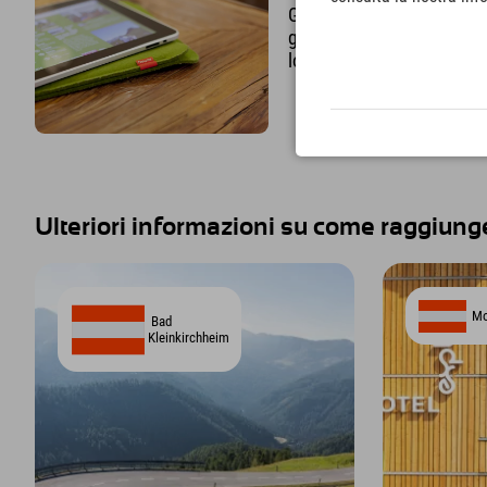
Gli ospiti dell'Explorer p
gratuitamente in internet t
loro soggiorno.
Ulteriori informazioni su come raggiunge
Mo
Bad
Kleinkirchheim