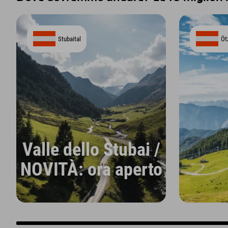
Stubaital
Öt
Valle dello Stubai /
NOVITÀ: ora aperto