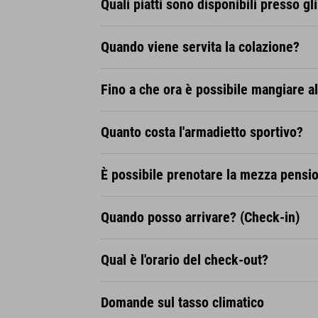
Quali piatti sono disponibili presso gl
Kitzbühel
Con l'"Okto-Wanderbus" puoi viagg
Quando viene servita la colazione?
mete escursionistiche più amate de
Johann in Tirol, Oberndorf, Kirchdo
Fino a che ora è possibile mangiare al
ottobre 2024.
Quanto costa l'armadietto sportivo?
È possibile prenotare la mezza pensio
Quando posso arrivare? (Check-in)
Qual è l'orario del check-out?
Domande sul tasso climatico