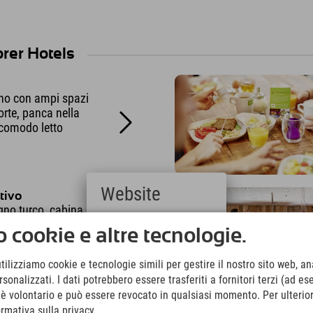
orer Hotels
no con ampi spazi
orte, panca nella
 comodo letto
Website
tivo
gno turco, cabina a
ea fitness con attrezzi
Deutsch
 cookie e altre tecnologie.
olare e cardio.
(German)
English
utilizziamo cookie e tecnologie simili per gestire il nostro sito web, ana
(English)
onalizzati. I dati potrebbero essere trasferiti a fornitori terzi (ad es
Italiano
(Italian)
o è volontario e può essere revocato in qualsiasi momento. Per ulterior
Čeština
ormativa sulla privacy.