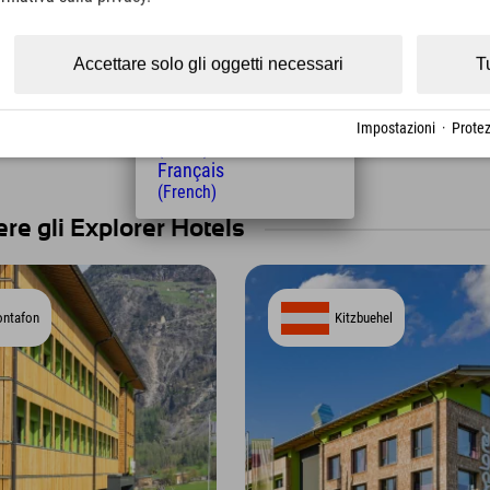
ossono navigare
(Czech)
ramite Wi-Fi durante tutto il
Polski
(Polish)
Accettare solo gli oggetti necessari
T
Magyar
(Hungarian)
Nederlands
Impostazioni
·
Protez
(Dutch)
Français
(French)
re gli Explorer Hotels
ntafon
Kitzbuehel