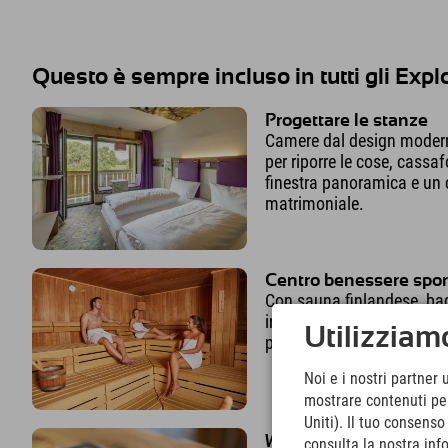
Questo è sempre incluso in tutti gli Expl
Progettare le stanze
Camere dal design moder
per riporre le cose, cassaf
finestra panoramica e un
matrimoniale.
Centro benessere spor
Con sauna finlandese, ba
infrarossi, sala relax e ar
Utilizziamo
per il potenziamento musc
Noi e i nostri partner 
mostrare contenuti pers
Uniti). Il tuo consens
Wi-Fi gratuito
consulta la nostra inf