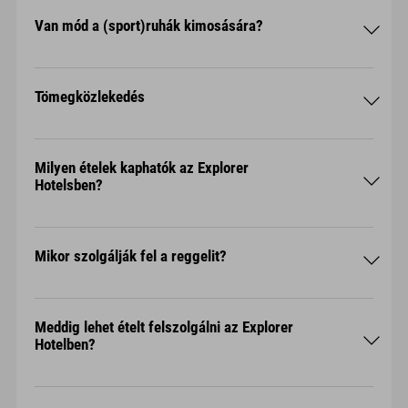
Van mód a (sport)ruhák kimosására?
Tömegközlekedés
Kitzbühel
Milyen ételek kaphatók az Explorer
Hotelsben?
Az "Okto-Wanderbus"-szal hétfőtől péntekig
ingyenesen utazhat a régió legnépszerűbb
túracélpontjaira. Ingyenes buszjárat St. Johann in
Tirol, Oberndorf, Kirchdorf és Erpfendorf
Mikor szolgálják fel a reggelit?
városaiba. Az ajánlat 2024. október 25-ig
érvényes.
Meddig lehet ételt felszolgálni az Explorer
Hotelben?