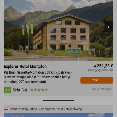
251,28 €
Explorer Hotel Montafon
el
plusz gyógyfürdői adó
Piz Buin, Silvretta-Montafon 300 km sípályával •
Silvretta magas alpesi út • közvetlenül a hegyi
TÖBB
↓
strandnál, 270 km kerékpárút
396 Vélemények
Sehr Gut
4.5
Németország › Allgäu › Königsschlösser › Nesselwang