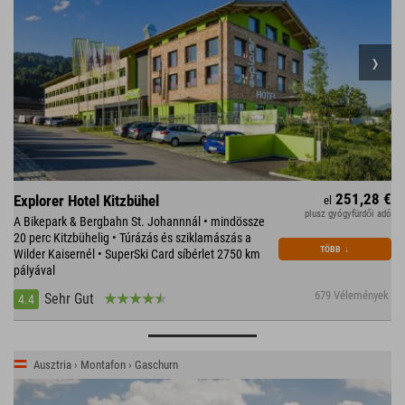
251,28 €
Explorer Hotel Kitzbühel
el
plusz gyógyfürdői adó
A Bikepark & Bergbahn St. Johannnál • mindössze
20 perc Kitzbühelig • Túrázás és sziklamászás a
TÖBB
↓
Wilder Kaisernél • SuperSki Card síbérlet 2750 km
pályával
679 Vélemények
Sehr Gut
4.4
Ausztria › Montafon › Gaschurn