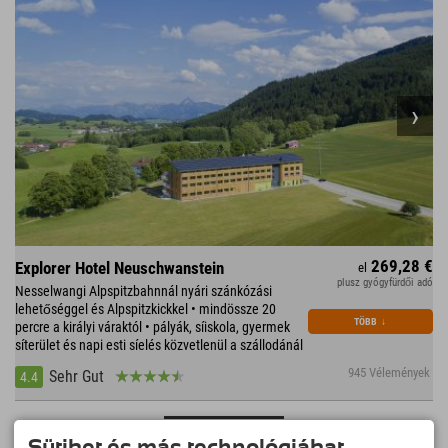
269,28 €
Explorer Hotel Neuschwanstein
el
plusz gyógyfürdői adó
Nesselwangi Alpspitzbahnnál nyári szánkózási
lehetőséggel és Alpspitzkickkel • mindössze 20
TÖBB
↓
percre a királyi váraktól • pályák, síiskola, gyermek
síterület és napi esti síelés közvetlenül a szállodánál
945 Vélemények
Sehr Gut
4.4