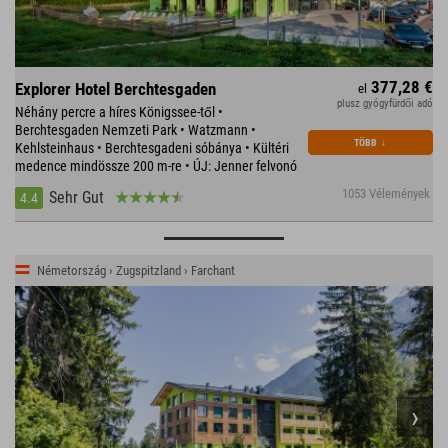
377,28 €
Explorer Hotel Berchtesgaden
el
plusz gyógyfürdői adó
Néhány percre a híres Königssee-től •
Berchtesgaden Nemzeti Park • Watzmann •
TÖBB
↓
Kehlsteinhaus • Berchtesgadeni sóbánya • Kültéri
medence mindössze 200 m-re • ÚJ: Jenner felvonó
1053 Vélemények
Sehr Gut
4.4
Németország › Zugspitzland › Farchant