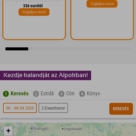
Foglaljon most
336 eurótól
Foglaljon most
Kezdje kalandját az Alpokban!
Keresés
Extrák
Cím
Könyv
1
2
3
4
06. - 08.09.2026
2 Erwachsene
KERESÉS
+