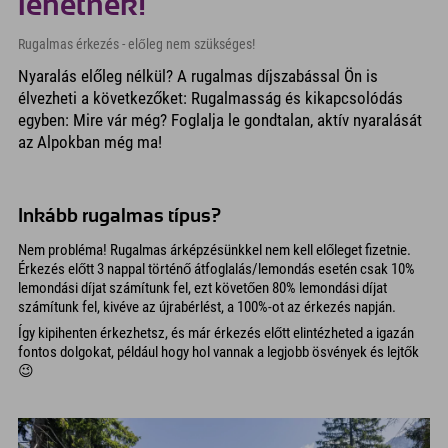
lehetnek!
Rugalmas érkezés - előleg nem szükséges!
Nyaralás előleg nélkül? A rugalmas díjszabással Ön is
élvezheti a következőket: Rugalmasság és kikapcsolódás
egyben: Mire vár még? Foglalja le gondtalan, aktív nyaralását
az Alpokban még ma!
Inkább rugalmas típus?
Nem probléma! Rugalmas árképzésünkkel nem kell előleget fizetnie.
Érkezés előtt 3 nappal történő átfoglalás/lemondás esetén csak 10%
lemondási díjat számítunk fel, ezt követően 80% lemondási díjat
számítunk fel, kivéve az újrabérlést, a 100%-ot az érkezés napján.
Így kipihenten érkezhetsz, és már érkezés előtt elintézheted a igazán
fontos dolgokat, például hogy hol vannak a legjobb ösvények és lejtők
😉