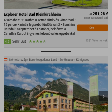
251,28 €
Explorer Hotel Bad Kleinkirchheim
el
plusz gyógyfürdői adó
A városban: St. Kathrein Termálfürdő és Römerbad •
15 percre Karintia legszebb fürdőtavaitól • Sunshine
TÖBB
↓
Carddal • Szeptember és október, beleértve a
Carinthia Cardot ingyenes felvonóval és egyebekkel
1321 Vélemények
Sehr Gut
4.6
Németország › Berchtesgadener Land › Schönau am Königssee