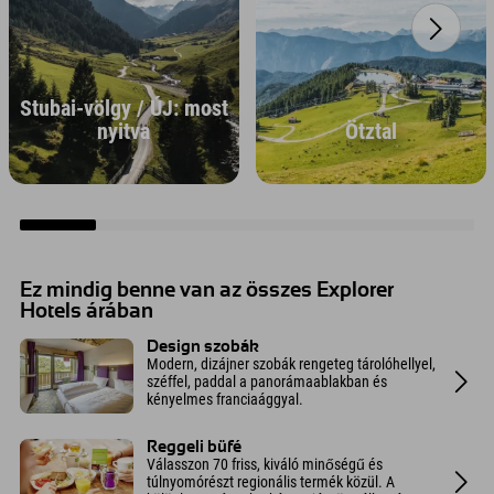
Stubai-völgy / ÚJ: most
nyitva
Ötztal
Ez mindig benne van az összes Explorer
Hotels árában
Design szobák
Modern, dizájner szobák rengeteg tárolóhellyel,
széffel, paddal a panorámaablakban és
kényelmes franciaággyal.
Reggeli büfé
Válasszon 70 friss, kiváló minőségű és
túlnyomórészt regionális termék közül. A