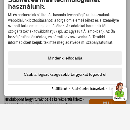
Sütiket és más technológiákat
Németország › Allgäu › Fischen bei Oberstdorf
használunk.
Mi és partnereink sütiket és hasonló technológiákat használunk
weboldalunk biztosításához, a forgalom elemzéséhez és a személyre
szabott tartalom megjelenítéséhez. Az adatokat harmadik fél
szolgáltatóknak továbbíthatjuk (pl. az Egyesült Államokban). Az Ön
hozzájárulása önkéntes, és bármikor visszavonható. További
információkért kérjük, tekintse meg adatvédelmi szabályzatunkat.
Mindenki elfogadja
Csak a legszükségesebb tárgyakat fogadd el
305,28 €
Explorer Hotel Oberstdorf
el
Beállítások
·
Adatvédelmi irányelvek
·
lenyomat
plusz gyógyfürdői adó
Németország legdélebbi üdülőhelye • tökéletes
kiindulópont hegyi túrákhoz és kerékpártúrákhoz •
Dein Buddy
TÖBB
↓
200 km túraútvonal minden magasságban •
Németország legnagyobb és legmagasabban fekvő
síterülete
855 Vélemények
Sehr Gut
4.5