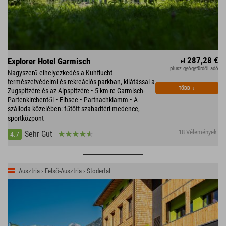
287,28 €
Explorer Hotel Garmisch
el
plusz gyógyfürdői adó
Nagyszerű elhelyezkedés a Kuhflucht
természetvédelmi és rekreációs parkban, kilátással a
TÖBB
↓
Zugspitzére és az Alpspitzére • 5 km-re Garmisch-
Partenkirchentől • Eibsee • Partnachklamm • A
szálloda közelében: fűtött szabadtéri medence,
sportközpont
18 Vélemények
Sehr Gut
4.7
Ausztria › Felső-Ausztria › Stodertal