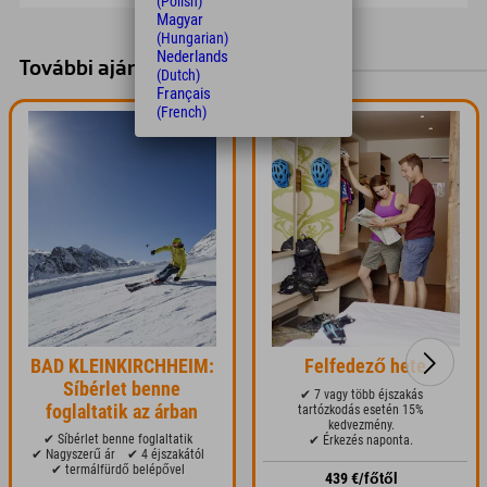
(Polish)
Síkölcsönző
Magyar
(Hungarian)
Nederlands
További ajánlatok és akciók
(Dutch)
Français
(French)
fogkefe poharak/poharak
Tusfürdő/szappan/sampon
törölközők
BAD KLEINKIRCHHEIM:
Felfedező hete
Síbérlet benne
✔ 7 vagy több éjszakás
foglaltatik az árban
tartózkodás esetén 15%
kedvezmény.
✔ Síbérlet benne foglaltatik
✔ Érkezés naponta.
✔ Nagyszerű ár
✔ 4 éjszakától
✔ termálfürdő belépővel
439 €/főtől