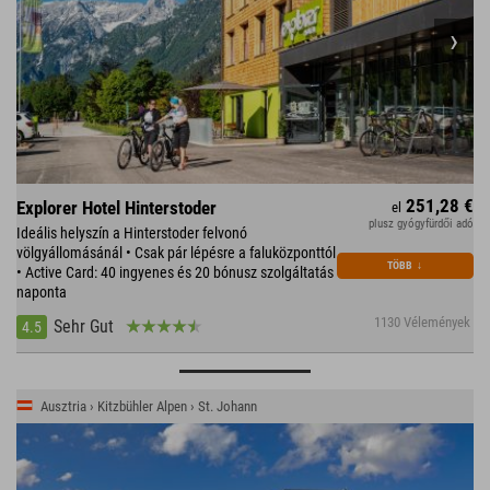
251,28 €
Explorer Hotel Hinterstoder
el
plusz gyógyfürdői adó
Ideális helyszín a Hinterstoder felvonó
völgyállomásánál • Csak pár lépésre a faluközponttól
TÖBB
↓
• Active Card: 40 ingyenes és 20 bónusz szolgáltatás
naponta
1130 Vélemények
Sehr Gut
4.5
Ausztria › Kitzbühler Alpen › St. Johann