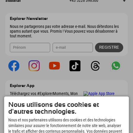
Stubaital
+43 5226 398500
9546 Bad Kleinkirchheim
Informations d'arrivée
Envoyer un e-mail
Wiesenweg 6
Enregistrer l'adresse
Autriche
Réservation
6167 Neustift im Stubaital
Informations d'arrivée
Envoyer un e-mail
Autriche
Réservation
Explorer Newsletter
Envoyer un e-mail
Nous ne partagerons pas votre adresse e-mail. Nous détestons les
spams autant que vous. Promis ! Vous pouvez vous désabonner à
tout moment.
Explorer App
Téléchargez vos #ExplorerMoments, Mon
Explorer à emporter avec aperçu de vos
réservations, liste de choses à faire, aperçu
Nous utilisons des cookies et
des restaurants et bien plus encore.
d'autres technologies.
Téléchargez-le maintenant !
Nous et nos partenaires utilisons des cookies et des technologies
similaires pour assurer le fonctionnement de notre site web, analyser
L'heure des moments d'exploration
le trafic et afficher des contenus personnalisés. Vos données peuvent