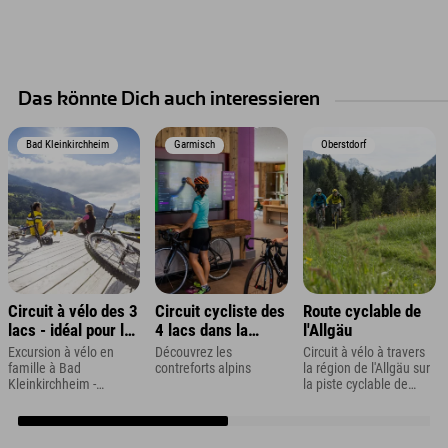
Das könnte Dich auch interessieren
Bad Kleinkirchheim
Garmisch
Oberstdorf
Circuit à vélo des 3
Circuit cycliste des
Route cyclable de
lacs - idéal pour les
4 lacs dans la
l'Allgäu
familles
région de la
Excursion à vélo en
Découvrez les
Circuit à vélo à travers
Zugspitze
famille à Bad
contreforts alpins
la région de l'Allgäu sur
Kleinkirchheim -
la piste cyclable de
Vacances en famille en
l'Allgäu
Carinthie