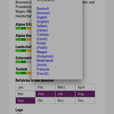
Bremsen und genügend Bremsbelag. Schutzhelm- und
Protektoren.
Deutsch
Regen-/Wind-/Sonnen-/Wetterschutzkleidung,
(German)
Handschuhe, Getränk, Proviant.
English
(English)
Alpine Erfahrung
Italiano
(Italian)
Čeština
Alpine Kondition
(Czech)
Polski
Landschaft
(Polish)
Magyar
(Hungarian)
Schwindelfreiheit
Nederlands
(Dutch)
Technik
Français
(French)
Befahrbar in den Monaten
Jan.
Feb.
März
April
Mai
Juni
Juli
Aug.
Sep.
Okt.
Nov.
Dez.
Lage