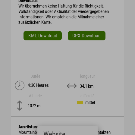
Downloads
Wir übernehmen keine Haftung für die Richtigkeit,
Vollständigkeit oder Aktualität der wiedergegebenen
Informationen. Wir empfehlen die Mitnahme einer
zusätzlichen Karte.
KML Download
GPX Download
Durée
longueur
4:30 Heures
34,1 km
Altitude
difficulté
mittel
1072 m
Ausrüstung
Mountainbike mit berggängiger Übersetzung, intakten
Website