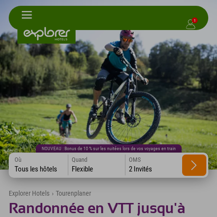
1
NOUVEAU : Bonus de 10 % sur les nuitées lors de vos voyages en train
Où
Quand
OMS
Tous les hôtels
Flexible
2 Invités
Explorer Hotels
›
Tourenplaner
Randonnée en VTT jusqu'à