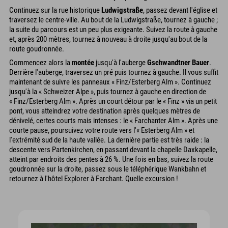
Continuez sur la rue historique
Ludwigstraße
, passez devant l'église et
traversez le centre-ville. Au bout de la Ludwigstraße, tournez à gauche ;
la suite du parcours est un peu plus exigeante. Suivez la route à gauche
et, après 200 mètres, tournez à nouveau à droite jusqu'au bout de la
route goudronnée.
Commencez alors la
montée
jusqu'à l'auberge
Gschwandtner Bauer
.
Derrière l'auberge, traversez un pré puis tournez à gauche. Il vous suffit
maintenant de suivre les panneaux « Finz/Esterberg Alm ». Continuez
jusqu'à la « Schweizer Alpe », puis tournez à gauche en direction de
« Finz/Esterberg Alm ». Après un court détour par le « Finz » via un petit
pont, vous atteindrez votre destination après quelques mètres de
dénivelé, certes courts mais intenses : le « Farchanter Alm ». Après une
courte pause, poursuivez votre route vers l'« Esterberg Alm » et
l'extrémité sud de la haute vallée. La dernière partie est très raide : la
descente vers Partenkirchen, en passant devant la chapelle Daxkapelle,
atteint par endroits des pentes à 26 %. Une fois en bas, suivez la route
goudronnée sur la droite, passez sous le téléphérique Wankbahn et
retournez à l'hôtel Explorer à Farchant. Quelle excursion !