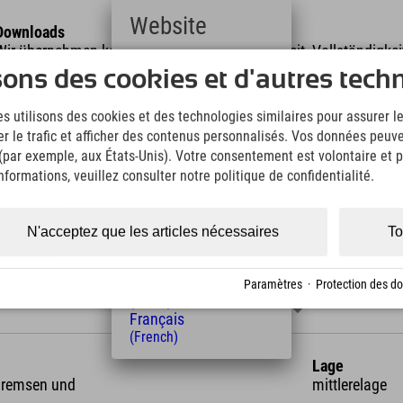
Website
Downloads
Wir übernehmen keine Haftung für die Richtigkeit, Vollständigke
Deutsch
Informationen. Wir empfehlen die Mitnahme einer zusätzlichen K
sons des cookies et d'autres tech
(German)
English
KML Download
GPX 
s utilisons des cookies et des technologies similaires pour assurer 
(English)
er le trafic et afficher des contenus personnalisés. Vos données peuve
Italiano
 (par exemple, aux États-Unis). Votre consentement est volontaire et pe
(Italian)
Čeština
formations, veuillez consulter notre politique de confidentialité.
(Czech)
Polski
(Polish)
N'acceptez que les articles nécessaires
To
Magyar
(Hungarian)
longueur
Altitude
Nederlands
Paramètres
·
Protection des d
5,9 km
613 m
(Dutch)
Français
(French)
Lage
 Bremsen und
mittlerelage