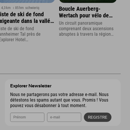
 4,3 km
↕ 85 hm
schwierig
Boucle Auerberg-
iste de ski de fond
Wertach pour vélo de
xigeante dans la vallée
route ou vélo gravel
Un circuit panoramique
e Tannheimer
comprenant deux ascensions
iste de ski de fond
abruptes à travers la région
annheimer Tal près de
d'Ostallgäu, au départ de
'Explorer Hotel
Nesselwang.
euschwanstein
Explorer Newsletter
Nous ne partagerons pas votre adresse e-mail. Nous
détestons les spams autant que vous. Promis ! Vous
pouvez vous désabonner à tout moment.