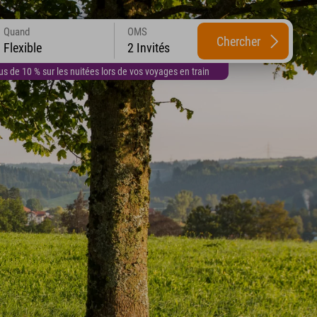
Quand
OMS
Chercher
Flexible
2 Invités
 de 10 % sur les nuitées lors de vos voyages en train