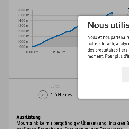
Nous utili
Nous et nos partenaire
notre site web, analys
des prestataires tiers
moment. Pour plus d'in
Durée
1,5 Heures
Ausrüstung
Mountainbike mit berggängiger Übersetzung, intakten