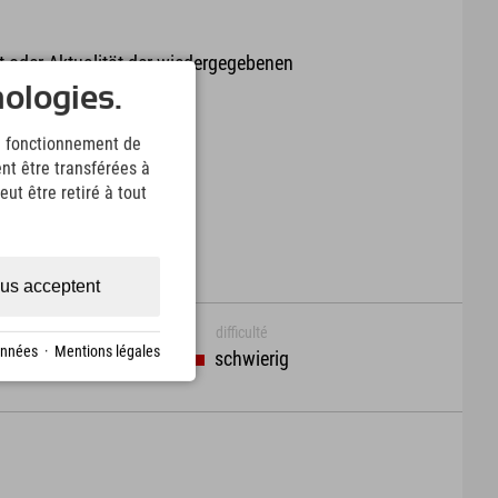
it oder Aktualität der wiedergegebenen
arte.
nologies.
Download
le fonctionnement de
nt être transférées à
ut être retiré à tout
us acceptent
difficulté
onnées
·
Mentions légales
schwierig