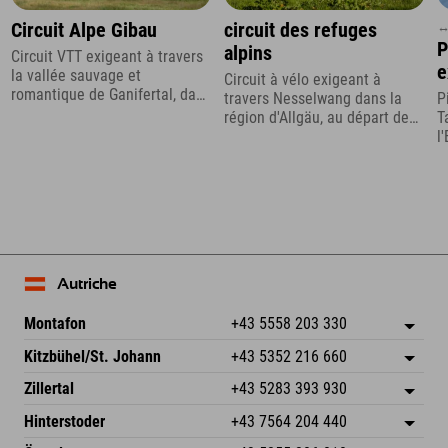
↔
Circuit Alpe Gibau
circuit des refuges
P
alpins
Circuit VTT exigeant à travers
e
la vallée sauvage et
Circuit à vélo exigeant à
d
romantique de Ganifertal, dans
travers Nesselwang dans la
P
le Montafon
région d'Allgäu, au départ de
T
l'Allgäu Bike Hotel, l'Explorer
l
Hotel.
N
Autriche
Montafon
+43 5558 203 330
Dorfstr. 127b
Enregistrer l'adresse
Kitzbühel/St. Johann
+43 5352 216 660
6793 Gaschurn/Montafon
Informations d'arrivée
Speckbacherstraße 87
Enregistrer l'adresse
Autriche
Réservation
Zillertal
+43 5283 393 930
6380 St. Johann in Tirol
Informations d'arrivée
Envoyer un e-mail
Schmiedau 2
Enregistrer l'adresse
Autriche
Réservation
Hinterstoder
+43 7564 204 440
6272 Kaltenbach im Zillertal
Informations d'arrivée
Envoyer un e-mail