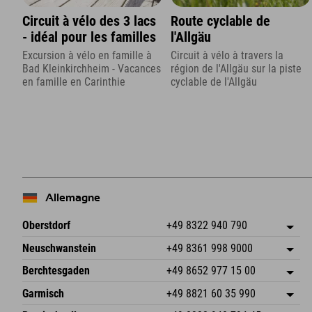
Circuit à vélo des 3 lacs
Route cyclable de
- idéal pour les familles
l'Allgäu
Excursion à vélo en famille à
Circuit à vélo à travers la
Bad Kleinkirchheim - Vacances
région de l'Allgäu sur la piste
en famille en Carinthie
cyclable de l'Allgäu
Allemagne
Oberstdorf
+49 8322 940 790
An der Breitach 3
Enregistrer l'adresse
Neuschwanstein
+49 8361 998 9000
87538 Fischen I. Allgäu
Informations d'arrivée
An der Riese 45
Enregistrer l'adresse
Allemagne
Réservation
Berchtesgaden
+49 8652 977 15 00
87484 Nesselwang im Allgäu
Informations d'arrivée
Envoyer un e-mail
Hofreitstr. 7
Enregistrer l'adresse
Allemagne
Réservation
Garmisch
+49 8821 60 35 990
83471 Schönau am Königssee
Informations d'arrivée
Envoyer un e-mail