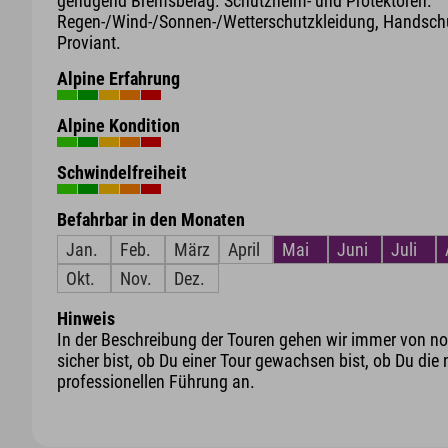
genügend Bremsbelag. Schutzhelm- und Protektoren.
Regen-/Wind-/Sonnen-/Wetterschutzkleidung, Handschu
Proviant.
Alpine Erfahrung
Alpine Kondition
Schwindelfreiheit
Befahrbar in den Monaten
Jan.
Feb.
März
April
Mai
Juni
Juli
Okt.
Nov.
Dez.
Hinweis
In der Beschreibung der Touren gehen wir immer von nor
sicher bist, ob Du einer Tour gewachsen bist, ob Du die 
professionellen Führung an.