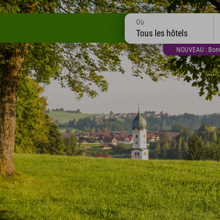
Où
Tous les hôtels
NOUVEAU : Bonus