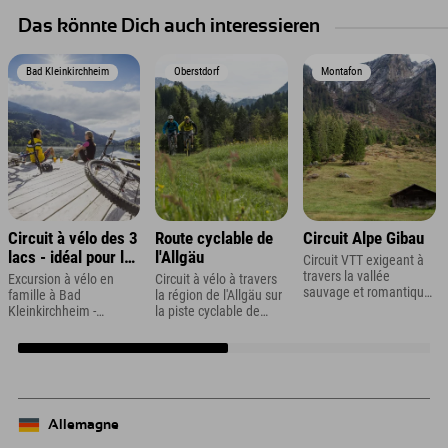
Das könnte Dich auch interessieren
Bad Kleinkirchheim
Oberstdorf
Montafon
Circuit à vélo des 3
Route cyclable de
Circuit Alpe Gibau
lacs - idéal pour les
l'Allgäu
Circuit VTT exigeant à
familles
travers la vallée
Excursion à vélo en
Circuit à vélo à travers
sauvage et romantique
famille à Bad
la région de l'Allgäu sur
de Ganifertal, dans le
Kleinkirchheim -
la piste cyclable de
Montafon
Vacances en famille en
l'Allgäu
Carinthie
Allemagne