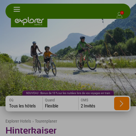
1
NOUVEAU : Bonus de 10 % sur les nuitées lors de vos voyages en train
Où
Quand
OMS
Tous les hôtels
Flexible
2 Invités
Explorer Hotels
›
Tourenplaner
Hinterkaiser