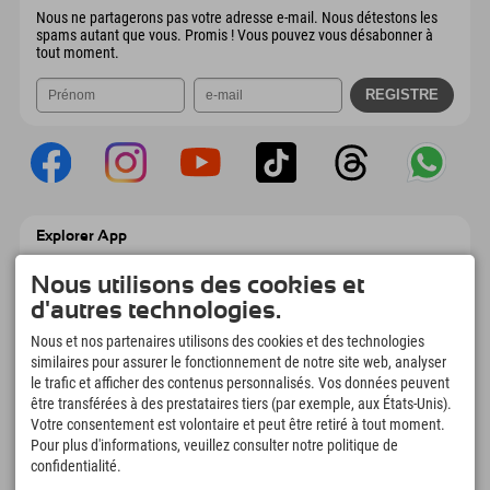
Nous ne partagerons pas votre adresse e-mail. Nous détestons les
spams autant que vous. Promis ! Vous pouvez vous désabonner à
tout moment.
Explorer App
Téléchargez vos #ExplorerMoments, Mon
Explorer à emporter avec aperçu de vos
Nous utilisons des cookies et
réservations, liste de choses à faire, aperçu
d'autres technologies.
des restaurants et bien plus encore.
Téléchargez-le maintenant !
Nous et nos partenaires utilisons des cookies et des technologies
similaires pour assurer le fonctionnement de notre site web, analyser
le trafic et afficher des contenus personnalisés. Vos données peuvent
L'heure des moments d'exploration
être transférées à des prestataires tiers (par exemple, aux États-Unis).
166
4.634
km
Votre consentement est volontaire et peut être retiré à tout moment.
Pour plus d'informations, veuillez consulter notre politique de
Lacs de montagne et
Pistes de ski et de
piscines d'aventure
snowboard
confidentialité.