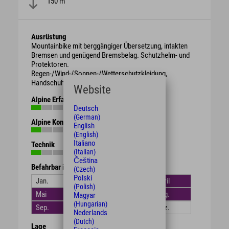
150 m
Ausrüstung
Mountainbike mit berggängiger Übersetzung, intakten
Bremsen und genügend Bremsbelag. Schutzhelm- und
Protektoren.
Regen-/Wind-/Sonnen-/Wetterschutzkleidung,
Handschuhe, Getränk, Proviant.
Website
Alpine Erfahrung
Deutsch
(German)
Alpine Kondition
English
(English)
Italiano
Technik
(Italian)
Čeština
Befahrbar in den Monaten
(Czech)
Polski
Jan.
Feb.
März
April
(Polish)
Mai
Juni
Juli
Aug.
Magyar
(Hungarian)
Sep.
Okt.
Nov.
Dez.
Nederlands
(Dutch)
Lage