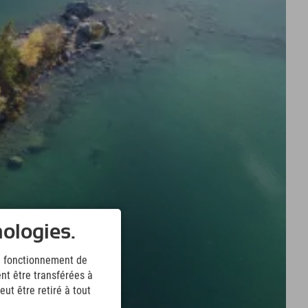
nologies.
le fonctionnement de
nt être transférées à
ut être retiré à tout