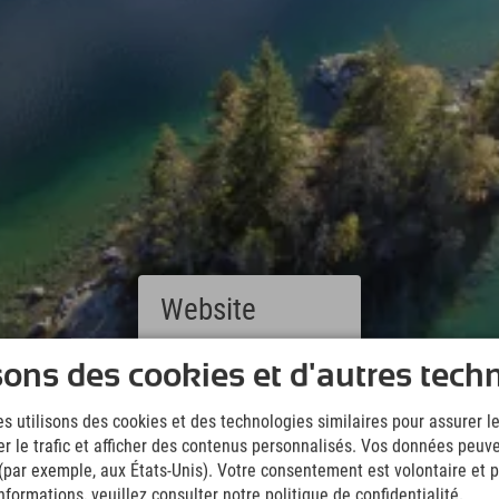
Website
Deutsch
sons des cookies et d'autres tech
(German)
English
s utilisons des cookies et des technologies similaires pour assurer 
(English)
er le trafic et afficher des contenus personnalisés. Vos données peuve
Italiano
(Italian)
 (par exemple, aux États-Unis). Votre consentement est volontaire et pe
Čeština
formations, veuillez consulter notre politique de confidentialité.