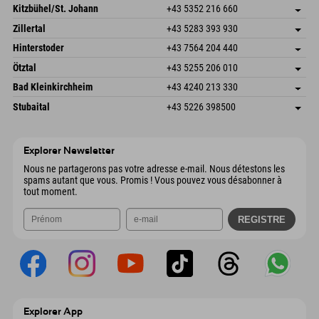
Dorfstr. 127b
Enregistrer l'adresse
Kitzbühel/St. Johann
+43 5352 216 660
6793 Gaschurn/Montafon
Informations d'arrivée
Speckbacherstraße 87
Enregistrer l'adresse
Autriche
Réservation
Zillertal
+43 5283 393 930
6380 St. Johann in Tirol
Informations d'arrivée
Envoyer un e-mail
Schmiedau 2
Enregistrer l'adresse
Autriche
Réservation
Hinterstoder
+43 7564 204 440
6272 Kaltenbach im Zillertal
Informations d'arrivée
Envoyer un e-mail
Freizeitpark 10
Enregistrer l'adresse
Autriche
Réservation
Ötztal
+43 5255 206 010
4573 Hinterstoder
Informations d'arrivée
Envoyer un e-mail
Gscheat 14
Enregistrer l'adresse
Autriche
Réservation
Bad Kleinkirchheim
+43 4240 213 330
6441 Umhausen
Informations d'arrivée
Envoyer un e-mail
Dorfstraße 24
Enregistrer l'adresse
Autriche
Réservation
Stubaital
+43 5226 398500
9546 Bad Kleinkirchheim
Informations d'arrivée
Envoyer un e-mail
Wiesenweg 6
Enregistrer l'adresse
Autriche
Réservation
6167 Neustift im Stubaital
Informations d'arrivée
Envoyer un e-mail
Autriche
Réservation
Explorer Newsletter
Envoyer un e-mail
Nous ne partagerons pas votre adresse e-mail. Nous détestons les
spams autant que vous. Promis ! Vous pouvez vous désabonner à
tout moment.
Explorer App