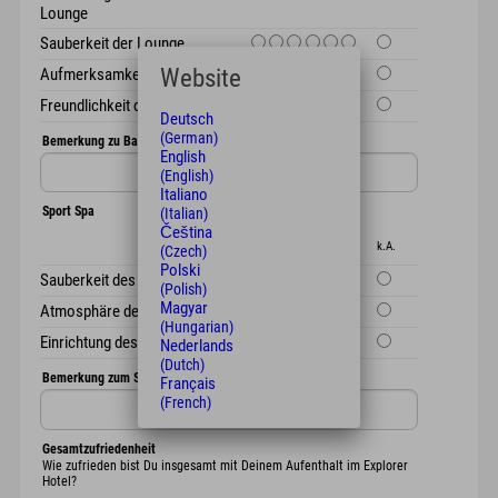
Lounge
Sauberkeit der Lounge
Website
Aufmerksamkeit der Mitarbeiter
Freundlichkeit der Mitarbeiter
Deutsch
(German)
Bemerkung zu Bar & Lounge
English
(English)
Italiano
Sport Spa
(Italian)
Čeština
1
2
3
4
5
6
k.A.
(Czech)
Polski
Sauberkeit des Spa Bereichs
(Polish)
Magyar
Atmosphäre des Spa Bereichs
(Hungarian)
Einrichtung des Fitness Bereichs
Nederlands
(Dutch)
Bemerkung zum Sport Spa
Français
(French)
Gesamtzufriedenheit
Wie zufrieden bist Du insgesamt mit Deinem Aufenthalt im Explorer
Hotel?