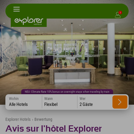
1
NEU: Climate Rate 10% bonus on overnight stays when traveling by train
Wohin
Wann
Wer
Alle Hotels
Flexibel
2 Gäste
Explorer Hotels
›
Bewertung
Avis sur l'hôtel Explorer