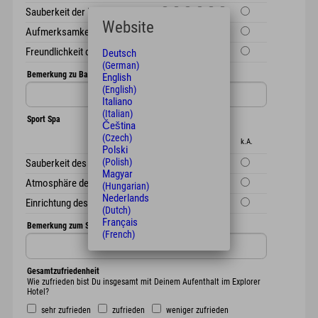
Sauberkeit der Lounge
Website
Aufmerksamkeit der Mitarbeiter
Freundlichkeit der Mitarbeiter
Deutsch
(German)
Bemerkung zu Bar & Lounge
English
(English)
Italiano
(Italian)
Sport Spa
Čeština
(Czech)
1
2
3
4
5
6
k.A.
Polski
(Polish)
Sauberkeit des Spa Bereichs
Magyar
Atmosphäre des Spa Bereichs
(Hungarian)
Nederlands
Einrichtung des Fitness Bereichs
(Dutch)
Français
Bemerkung zum Sport Spa
(French)
Gesamtzufriedenheit
Wie zufrieden bist Du insgesamt mit Deinem Aufenthalt im Explorer
Hotel?
sehr zufrieden
zufrieden
weniger zufrieden