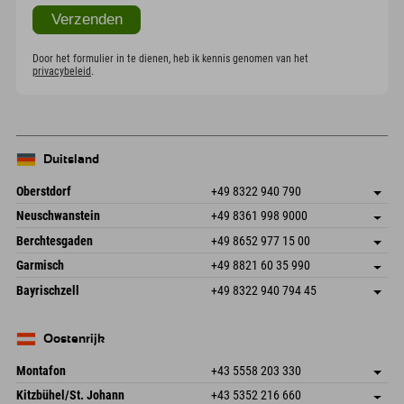
Door het formulier in te dienen, heb ik kennis genomen van het
privacybeleid
.
Duitsland
Oberstdorf
+49 8322 940 790
An der Breitach 3
Adres opslaan
Neuschwanstein
+49 8361 998 9000
87538 Fischen I. Allgäu
Aankomstinformatie
An der Riese 45
Adres opslaan
Duitsland
Booking
Berchtesgaden
+49 8652 977 15 00
87484 Nesselwang im Allgäu
Aankomstinformatie
E-mail verzenden
Hofreitstr. 7
Adres opslaan
Duitsland
Booking
Garmisch
+49 8821 60 35 990
83471 Schönau am Königssee
Aankomstinformatie
E-mail verzenden
Frickenstraße 22
Adres opslaan
Duitsland
Booking
Bayrischzell
+49 8322 940 794 45
82490 Farchant
Aankomstinformatie
E-mail verzenden
Seebergstr. 17
Adres opslaan
Duitsland
Booking
83735 Bayrischzell
Aankomstinformatie
E-mail verzenden
Duitsland
Booking
Oostenrijk
E-mail verzenden
Montafon
+43 5558 203 330
Dorfstr. 127b
Adres opslaan
Kitzbühel/St. Johann
+43 5352 216 660