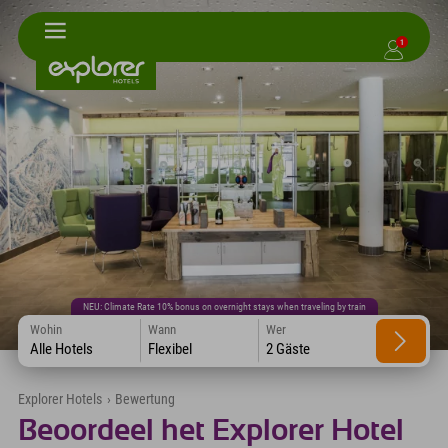
1
NEU: Climate Rate 10% bonus on overnight stays when traveling by train
Wohin
Wann
Wer
Alle Hotels
Flexibel
2 Gäste
Explorer Hotels
›
Bewertung
Beoordeel het Explorer Hotel