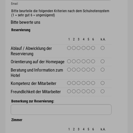
Email
Bitte beurteile die folgenden Kriterien nach dem Schulnotensystem
(1 = sehr gut 6 = ungenügend)
Bitte bewerte uns
Reservierung
1
2
3
4
5
6
k.A.
Ablauf / Abwicklung der
Reservierung
Orientierung auf der Homepage
Beratung und Information zum
Hotel
Kompetenz der Mitarbeiter
Freundlichkeit der Mitarbeiter
Bemerkung zur Reservierung:
Zimmer
1
2
3
4
5
6
k.A.