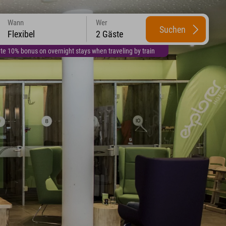
Wann
Wer
Suchen
Flexibel
2 Gäste
te 10% bonus on overnight stays when traveling by train