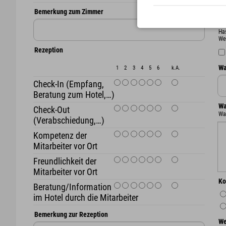
Bemerkung zum Zimmer
Un
Ha
We
Rezeption
Wa
1
2
3
4
5
6
k.A.
Check-In (Empfang,
Beratung zum Hotel,…)
Wa
Check-Out
Wa
(Verabschiedung,…)
Kompetenz der
Mitarbeiter vor Ort
Freundlichkeit der
Mitarbeiter vor Ort
Ko
Beratung/Information
im Hotel durch die Mitarbeiter
Bemerkung zur Rezeption
We