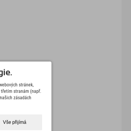
ie.
webových stránek,
třetím stranám (např.
v našich zásadách
Vše přijímá