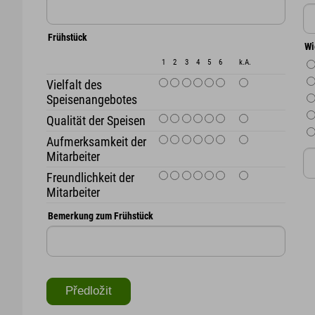
Frühstück
Wi
1
2
3
4
5
6
k.A.
Vielfalt des
Speisenangebotes
Qualität der Speisen
Aufmerksamkeit der
Mitarbeiter
Freundlichkeit der
Mitarbeiter
Bemerkung zum Frühstück