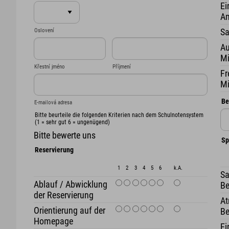
Ei
Am
Sa
Oslovení
Au
Mi
Křestní jméno
Příjmení
Fr
Mi
Be
E-mailová adresa
Bitte beurteile die folgenden Kriterien nach dem Schulnotensystem
(1 = sehr gut 6 = ungenügend)
Bitte bewerte uns
Sp
Reservierung
1
2
3
4
5
6
k.A.
Sa
Ablauf / Abwicklung
Be
der Reservierung
At
Orientierung auf der
Be
Homepage
Ei