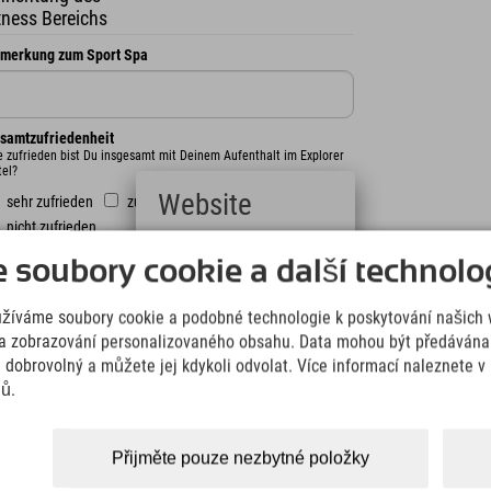
tness Bereichs
merkung zum Sport Spa
samtzufriedenheit
e zufrieden bist Du insgesamt mit Deinem Aufenthalt im Explorer
tel?
Website
sehr zufrieden
zufrieden
weniger zufrieden
nicht zufrieden
Deutsch
eis / Leistung
soubory cookie a další technolog
(German)
 beurteilst Du das Preis-Leistungsverhältnis im Explorer Hotel?
English
sehr günstig
günstig
angemessen
teuer
užíváme soubory cookie a podobné technologie k poskytování našich 
(English)
sehr teuer
Italiano
a zobrazování personalizovaného obsahu. Data mohou být předávána 
(Italian)
ine Meinung
e dobrovolný a můžete jej kdykoli odvolat. Více informací naleznete 
t es etwas, das Du vermisst hast bzw. das in Zukunft besser
Čeština
jů.
macht werden könnte?
(Czech)
Polski
(Polish)
Přijměte pouze nezbytné položky
Magyar