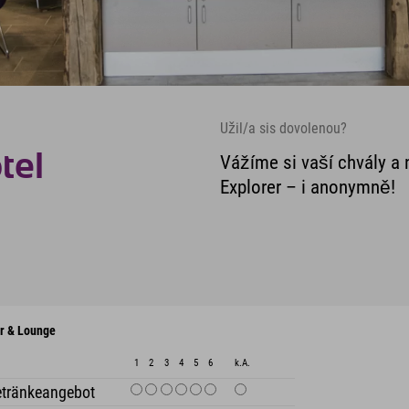
Užil/a sis dovolenou?
tel
Vážíme si vaší chvály a 
Explorer – i anonymně!
r & Lounge
1
2
3
4
5
6
k.A.
tränkeangebot