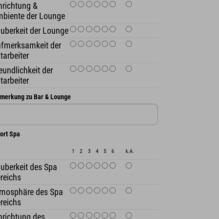
nrichtung &
biente der Lounge
uberkeit der Lounge
fmerksamkeit der
tarbeiter
eundlichkeit der
tarbeiter
merkung zu Bar & Lounge
ort Spa
1
2
3
4
5
6
k.A.
uberkeit des Spa
reichs
mosphäre des Spa
reichs
nrichtung des