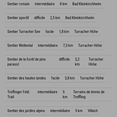
Sentier romain
intermédiaire
8 km
Bad Kleinkirchheim
Sentier sportif
difficile
2,5 km
Bad Kleinkirchheim
Sentier Turracher See
facile
1,8 km
Turracher Höhe
Sentier Weitental
intermédiaire
7,3 km
Turracher Höhe
Sentier de la forêt de pins
difficile
3,2
Turracher
parasol
km
Höhe
Sentier des hautes landes
facile
3,8 km
Turracher Höhe
Treffinger Feld
intermédiaire
5
Terrains de tennis de
Trail
km
Treffling
Sentier des jardins alpins
intermédiaire
5 km
Villach