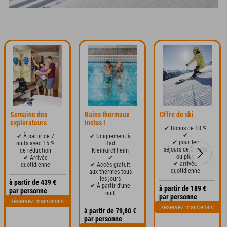
Semaine des
Bains thermaux
Offre de ski
explorateurs
inclus !
✔ Bonus de 10 %
✔
✔ À partir de 7
✔ Uniquement à
✔ pour les
nuits avec 15 %
Bad
séjours de 3 nuits
de réduction
Kleinkirchheim
ou plus
✔ Arrivée
✔
✔ arrivée
quotidienne
✔ Accès gratuit
quotidienne
aux thermes tous
les jours
à partir de 439 €
✔ À partir d'une
à partir de 189 €
par personne
nuit
par personne
Réservez maintenant
Réservez maintenant
à partir de 79,80 €
par personne