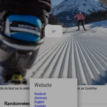
Website
Ski de fond sur le célèbre sentier romain de Bad Kleinkirchheim, en Carinthie
Deutsch
(German)
English
Randonnées de ski de fond
(English)