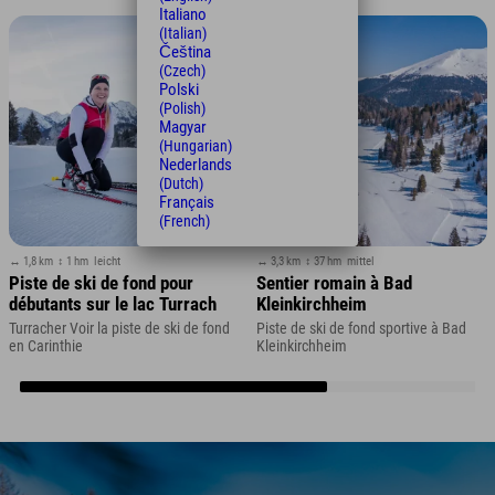
Italiano
(Italian)
Čeština
(Czech)
Polski
(Polish)
Magyar
(Hungarian)
Nederlands
(Dutch)
Français
(French)
↔ 1,8 km
↕ 1 hm
leicht
↔ 3,3 km
↕ 37 hm
mittel
Piste de ski de fond pour
Sentier romain à Bad
débutants sur le lac Turrach
Kleinkirchheim
Turracher Voir la piste de ski de fond
Piste de ski de fond sportive à Bad
en Carinthie
Kleinkirchheim