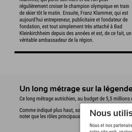
régulièrement croiser le champion olympique en train
de skier tôt le matin. Ensuite, Franz Klammer, qui est
aujourd'hui entrepreneur, publicitaire et fondateur de
fondation, est tout simplement très attaché à Bad
Kleinkirchheim depuis des années et est, de ce fait, un
véritable ambassadeur de la région.
Un long métrage sur la légend
Ce long métrage autrichien, au budget de 5,5 millions d
Comme indiqué plus haut, son histoire est loin d'être 
Nous utili
noter que les rôles principaux sont interprétés par Jul
Nous et nos partenaire
notre site web, analys