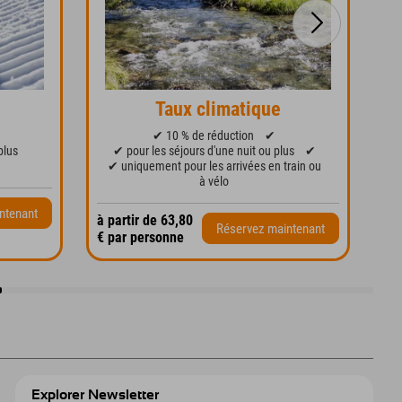
Taux climatique
✔ 10 % de réduction
✔
plus
✔ pour les séjours d'une nuit ou plus
✔
✔ uniquement pour les arrivées en train ou
✔
à vélo
ntenant
à partir de 63,80
à p
Réservez maintenant
€ par personne
€ 
Explorer Newsletter