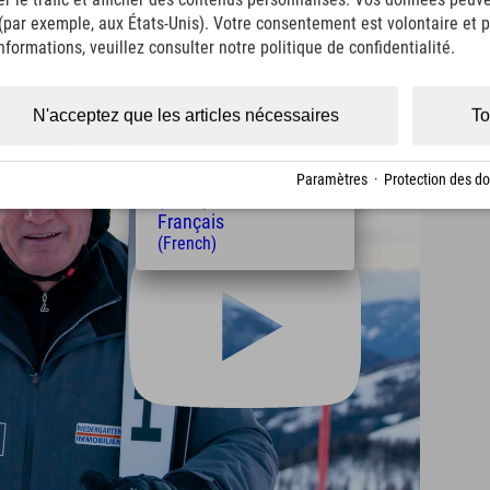
Italiano
(Italian)
 (par exemple, aux États-Unis). Votre consentement est volontaire et pe
Čeština
formations, veuillez consulter notre politique de confidentialité.
(Czech)
Polski
(Polish)
N'acceptez que les articles nécessaires
To
Magyar
(Hungarian)
Nederlands
Paramètres
·
Protection des d
(Dutch)
Français
(French)