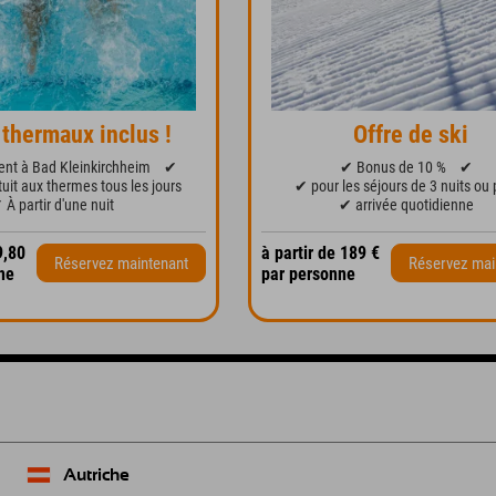
 thermaux inclus !
Offre de ski
nt à Bad Kleinkirchheim
✔
✔ Bonus de 10 %
✔
uit aux thermes tous les jours
✔ pour les séjours de 3 nuits ou 
 À partir d'une nuit
✔ arrivée quotidienne
9,80
à partir de 189 €
Réservez maintenant
Réservez mai
ne
par personne
Autriche