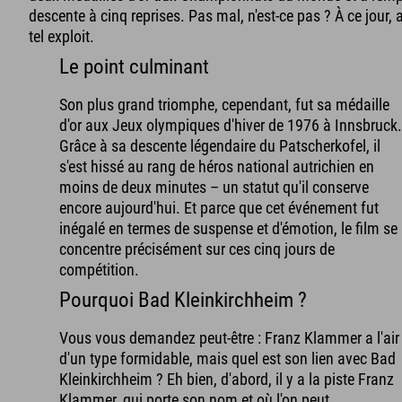
descente à cinq reprises. Pas mal, n'est-ce pas ? À ce jour, 
tel exploit.
Le point culminant
Son plus grand triomphe, cependant, fut sa médaille
d'or aux Jeux olympiques d'hiver de 1976 à Innsbruck
Grâce à sa descente légendaire du Patscherkofel, il
s'est hissé au rang de héros national autrichien en
moins de deux minutes – un statut qu'il conserve
encore aujourd'hui. Et parce que cet événement fut
inégalé en termes de suspense et d'émotion, le film se
concentre précisément sur ces cinq jours de
compétition.
Pourquoi Bad Kleinkirchheim ?
Vous vous demandez peut-être : Franz Klammer a l'air
d'un type formidable, mais quel est son lien avec Bad
Kleinkirchheim ? Eh bien, d'abord, il y a la piste Franz
Klammer, qui porte son nom et où l'on peut