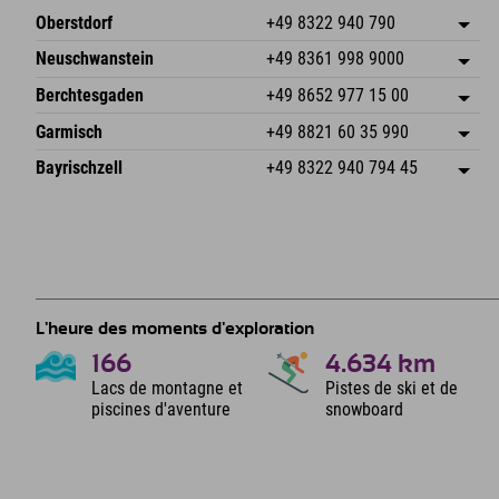
Oberstdorf
+49 8322 940 790
An der Breitach 3
Enregistrer l'adresse
Neuschwanstein
+49 8361 998 9000
87538 Fischen I. Allgäu
Informations d'arrivée
An der Riese 45
Enregistrer l'adresse
Allemagne
Réservation
Berchtesgaden
+49 8652 977 15 00
87484 Nesselwang im Allgäu
Informations d'arrivée
Envoyer un e-mail
Hofreitstr. 7
Enregistrer l'adresse
Allemagne
Réservation
Garmisch
+49 8821 60 35 990
83471 Schönau am Königssee
Informations d'arrivée
Envoyer un e-mail
Frickenstraße 22
Enregistrer l'adresse
Allemagne
Réservation
Bayrischzell
+49 8322 940 794 45
82490 Farchant
Informations d'arrivée
Envoyer un e-mail
Seebergstr. 17
Enregistrer l'adresse
Allemagne
Réservation
83735 Bayrischzell
Informations d'arrivée
Envoyer un e-mail
Allemagne
Réservation
Envoyer un e-mail
L'heure des moments d'exploration
166
4.634
km
Lacs de montagne et
Pistes de ski et de
piscines d'aventure
snowboard