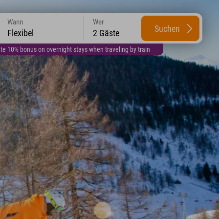
Wann
Wer
Suchen
Flexibel
2 Gäste
te 10% bonus on overnight stays when traveling by train