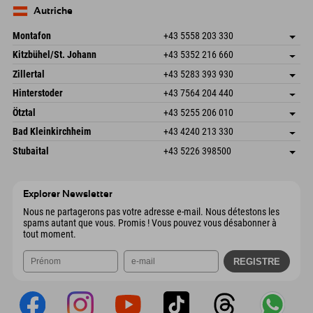
Envoyer un e-mail
Allemagne
Réservation
Autriche
Envoyer un e-mail
Montafon
+43 5558 203 330
Dorfstr. 127b
Enregistrer l'adresse
Kitzbühel/St. Johann
+43 5352 216 660
6793 Gaschurn/Montafon
Informations d'arrivée
Speckbacherstraße 87
Enregistrer l'adresse
Autriche
Réservation
Zillertal
+43 5283 393 930
6380 St. Johann in Tirol
Informations d'arrivée
Envoyer un e-mail
Schmiedau 2
Enregistrer l'adresse
Autriche
Réservation
Hinterstoder
+43 7564 204 440
6272 Kaltenbach im Zillertal
Informations d'arrivée
Envoyer un e-mail
Freizeitpark 10
Enregistrer l'adresse
Autriche
Réservation
Ötztal
+43 5255 206 010
4573 Hinterstoder
Informations d'arrivée
Envoyer un e-mail
Gscheat 14
Enregistrer l'adresse
Autriche
Réservation
Bad Kleinkirchheim
+43 4240 213 330
6441 Umhausen
Informations d'arrivée
Envoyer un e-mail
Dorfstraße 24
Enregistrer l'adresse
Autriche
Réservation
Stubaital
+43 5226 398500
9546 Bad Kleinkirchheim
Informations d'arrivée
Envoyer un e-mail
Wiesenweg 6
Enregistrer l'adresse
Autriche
Réservation
6167 Neustift im Stubaital
Informations d'arrivée
Envoyer un e-mail
Autriche
Réservation
Explorer Newsletter
Envoyer un e-mail
Nous ne partagerons pas votre adresse e-mail. Nous détestons les
spams autant que vous. Promis ! Vous pouvez vous désabonner à
tout moment.