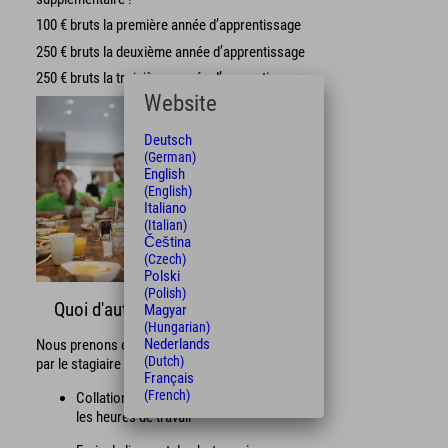
100 € bruts la première année d’apprentissage
250 € bruts la deuxième année d’apprentissage
250 € bruts la troisième année d’apprentissage
Website
Deutsch
(German)
English
(English)
Italiano
(Italian)
Čeština
(Czech)
Polski
(Polish)
Quoi d'autre ?
Magyar
(Hungarian)
Nederlands
Nous prenons en charge certains frais engagés
(Dutch)
par le stagiaire :
Français
(French)
Collations et boissons gratuites pendant
les heures de travail