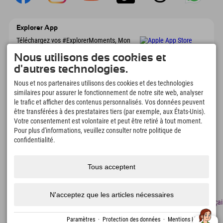
Explorer App
Téléchargez vos #ExplorerMoments, Mon
Explorer à emporter avec aperçu de vos
Nous utilisons des cookies et
réservations, liste de choses à faire, aperçu
des restaurants et bien plus encore.
d'autres technologies.
Téléchargez-le maintenant !
Nous et nos partenaires utilisons des cookies et des technologies
similaires pour assurer le fonctionnement de notre site web, analyser
L'heure des moments d'exploration
le trafic et afficher des contenus personnalisés. Vos données peuvent
être transférées à des prestataires tiers (par exemple, aux États-Unis).
166
4.634
km
Votre consentement est volontaire et peut être retiré à tout moment.
Lacs de montagne et
Pistes de ski et de
Pour plus d'informations, veuillez consulter notre politique de
piscines d'aventure
snowboard
confidentialité.
8.991
km
97
%
Sentiers de randonnée et
Nos clients nous
d'alpinisme
recommandent
Tous acceptent
N'acceptez que les articles nécessaires
Mentions
Protection
Accessibilité
presse
Certificats
Emplois
Françai
légales
des
de
données
durabilité
Paramètres
·
Protection des données
·
Mentions légales