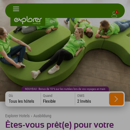
1
NOUVEAU : Bonus de 10 % sur les nuitées lors de vos voyages en train
Où
Quand
OMS
Tous les hôtels
Flexible
2 Invités
Explorer Hotels
›
Ausbildung
Êtes-vous prêt(e) pour votre