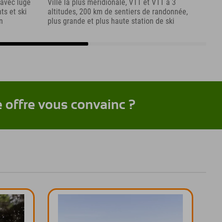
 avec luge
Ville la plus méridionale, VTT et VTT à 3
À pr
ts et ski
altitudes, 200 km de sentiers de randonnée,
de W
n
plus grande et plus haute station de ski
de se
télé
e offre vous convainc ?