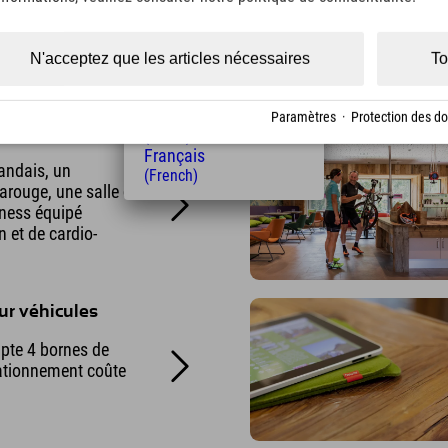
rne avec de
(Czech)
ement, coffre-fort,
Polski
itrée et lit double
(Polish)
N'acceptez que les articles nécessaires
To
Magyar
(Hungarian)
Nederlands
Paramètres
·
Protection des d
(Dutch)
Français
andais, un
(French)
rouge, une salle de
tness équipé
 et de cardio-
ur véhicules
pte 4 bornes de
tationnement coûte