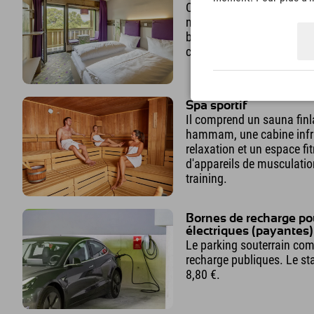
Chambres au design mode
nombreux espaces de rang
banquette près de la baie v
confortable.
Spa sportif
Il comprend un sauna finl
hammam, une cabine infra
relaxation et un espace fi
d'appareils de musculation
training.
Bornes de recharge po
électriques (payantes)
Le parking souterrain com
recharge publiques. Le s
8,80 €.