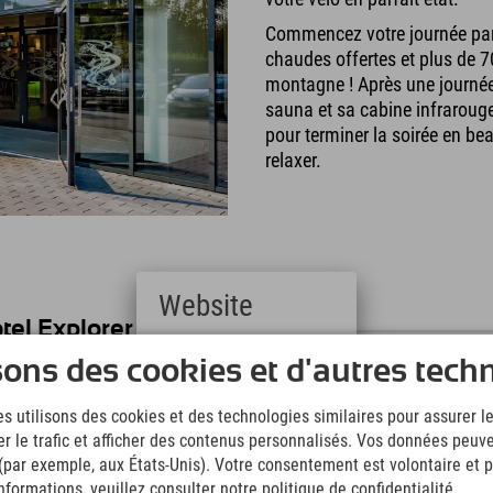
Commencez votre journée par 
chaudes offertes et plus de 7
montagne ! Après une journée 
sauna et sa cabine infrarouge
pour terminer la soirée en beau
relaxer.
Website
tel Explorer
Deutsch
sons des cookies et d'autres tech
s Explorer en Allemagne offrent tout le nécessaire pour des vaca
(German)
English
s utilisons des cookies et des technologies similaires pour assurer 
(English)
er le trafic et afficher des contenus personnalisés. Vos données peuve
Italiano
(Italian)
 (par exemple, aux États-Unis). Votre consentement est volontaire et pe
Čeština
formations, veuillez consulter notre politique de confidentialité.