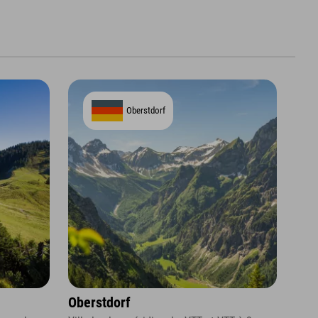
Oberstdorf
Oberstdorf
Ber