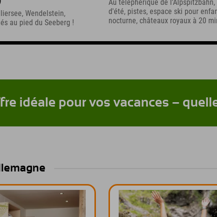
)
Au téléphérique de l'Alpspitzbahn,
d'été, pistes, espace ski pour enfan
liersee, Wendelstein,
nocturne, châteaux royaux à 20 mi
ués au pied du Seeberg !
fre idéale pour vos vacances – quell
Allemagne