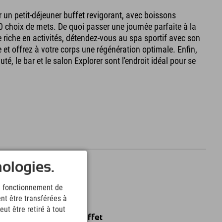
un petit-déjeuner buffet revigorant, avec boissons
0 choix de mets. De quoi passer une journée parfaite à la
riche en activités, détendez-vous au spa sportif avec son
 et offrez à votre corps une régénération optimale. Enfin,
té, le bar et le salon Explorer sont l'endroit idéal pour se
nologies.
nces actives –
le fonctionnement de
nt être transférées à
ut être retiré à tout
Petit-déjeuner buffet