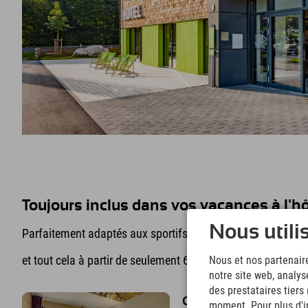
Toujours inclus dans vos vacances à l'hô
Nous utili
Parfaitement adaptés aux sportifs, les 4 hôtels écologique
et tout cela à partir de seulement 69,80 € par personne.
Nous et nos partenaire
notre site web, analys
des prestataires tiers
Chambre design
moment. Pour plus d'in