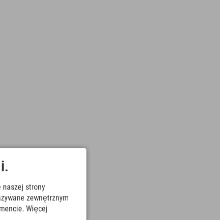
i.
 naszej strony
ekazywane zewnętrznym
mencie. Więcej