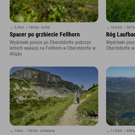
↔ 4,4 km
↕ 144 hm
mittel
↔ 18,6 km
↕ 547 
Spacer po grzbiecie Fellhorn
Róg Laufba
Wędrówki piesze po Oberstdorfie podczas
Wędrówki piesz
letnich wakacji na Fellhorn w Oberstdorfie w
Oberstdorfie w
Allgäu
↔ 14 km
↕ 706 hm
schwierig
↔ 11,8 km
↕ 898 