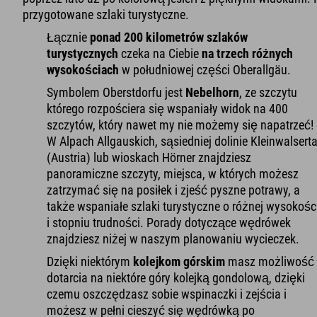
przygotowane szlaki turystyczne.
Łącznie
ponad 200 kilometrów szlaków
turystycznych
czeka na Ciebie
na trzech różnych
wysokościach
w południowej części Oberallgäu.
Symbolem Oberstdorfu jest
Nebelhorn
, ze szczytu
którego rozpościera się wspaniały widok na 400
szczytów, który nawet my nie możemy się napatrzeć!
W Alpach Allgauskich, sąsiedniej dolinie Kleinwalserta
(Austria) lub wioskach Hörner znajdziesz
panoramiczne szczyty, miejsca, w których możesz
zatrzymać się na posiłek i zjeść pyszne potrawy, a
także wspaniałe szlaki turystyczne o różnej wysokośc
i stopniu trudności. Porady dotyczące wędrówek
znajdziesz niżej w naszym planowaniu wycieczek.
Dzięki niektórym
kolejkom górskim
masz możliwość
dotarcia na niektóre góry kolejką gondolową, dzięki
czemu oszczędzasz sobie wspinaczki i zejścia i
możesz w pełni cieszyć się wędrówką po