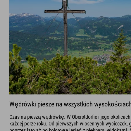
Wędrówki piesze na wszystkich wysokościach 
Czas na pieszą wędrówkę. W Oberstdorfie i jego okolicac
każdej porze roku. Od pierwszych wiosennych wycieczek, g
poprzez lato aż po kolorową jesień z pięknymi widokami