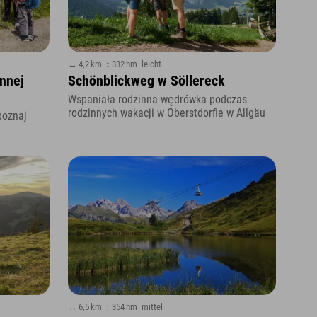
↔ 4,2 km
↕ 332 hm
leicht
innej
Schönblickweg w Söllereck
Wspaniała rodzinna wędrówka podczas
rodzinnych wakacji w Oberstdorfie w Allgäu
poznaj
↔ 6,5 km
↕ 354 hm
mittel