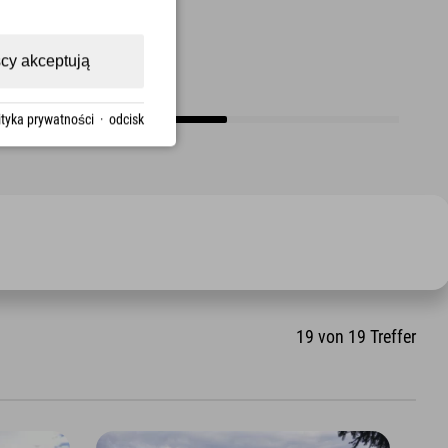
cy akceptują
ityka prywatności
·
odcisk
19
von
19
Treffer