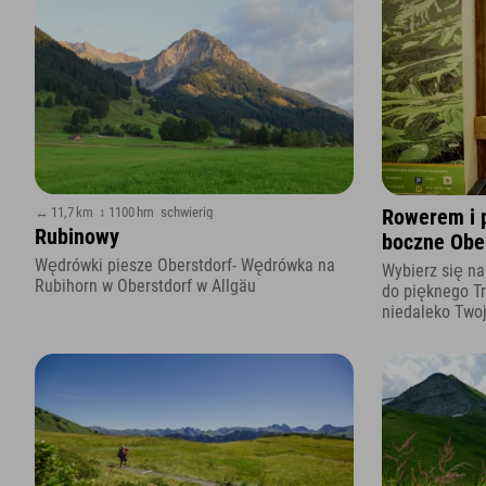
↔ 11,7 km
↕ 1100 hm
schwierig
Rowerem i p
Rubinowy
boczne Ober
hotelu Expl
Wędrówki piesze Oberstdorf- Wędrówka na
Wybierz się na
Rubihorn w Oberstdorf w Allgäu
do pięknego Tr
niedaleko Twoj