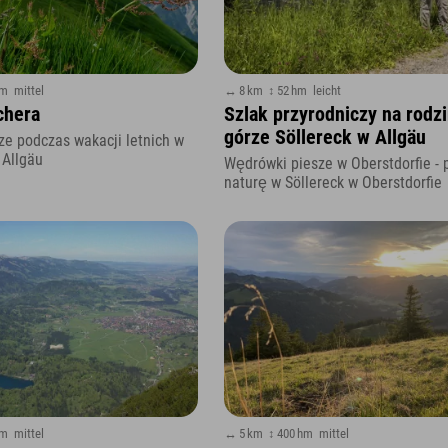
hm
mittel
↔ 8 km
↕ 52 hm
leicht
chera
Szlak przyrodniczy na rodz
górze Söllereck w Allgäu
e podczas wakacji letnich w
 Allgäu
Wędrówki piesze w Oberstdorfie - 
naturę w Söllereck w Oberstdorfie
hm
mittel
↔ 5 km
↕ 400 hm
mittel