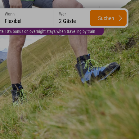
Wann
Wer
Suchen
Flexibel
2 Gäste
te 10% bonus on overnight stays when traveling by train