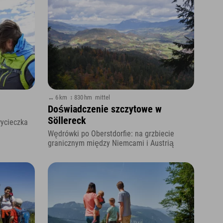
↔ 6 km
↕ 830 hm
mittel
Doświadczenie szczytowe w
Söllereck
wycieczka
Wędrówki po Oberstdorfie: na grzbiecie
granicznym między Niemcami i Austrią