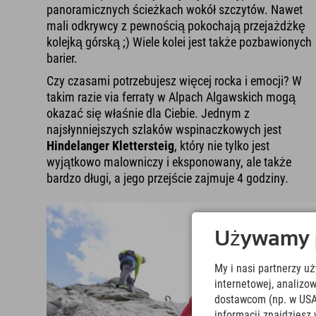
panoramicznych ścieżkach wokół szczytów. Nawet
mali odkrywcy z pewnością pokochają przejażdżkę
kolejką górską ;) Wiele kolei jest także pozbawionych
barier.
Czy czasami potrzebujesz więcej rocka i emocji? W
takim razie via ferraty w Alpach Algawskich mogą
okazać się właśnie dla Ciebie. Jednym z
najsłynniejszych szlaków wspinaczkowych jest
Hindelanger Klettersteig
, który nie tylko jest
wyjątkowo malowniczy i eksponowany, ale także
bardzo długi, a jego przejście zajmuje 4 godziny.
Używamy pl
My i nasi partnerzy u
internetowej, analiz
dostawcom (np. w USA
informacji znajdziesz 