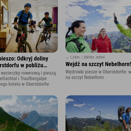
↔ 1,3 km
↕ 250 hm
mittel
ieszo: Odkryj doliny
Wejdź na szczyt Nebelhorn!
stdorfu w pobliżu
orer
Wędrówki piesze w Oberstdorfie: 
 wycieczkę rowerową i pieszą
na szczyt Nebelhorn
ettachtal i Traufbergalpe
ego hotelu w Oberstdorfie