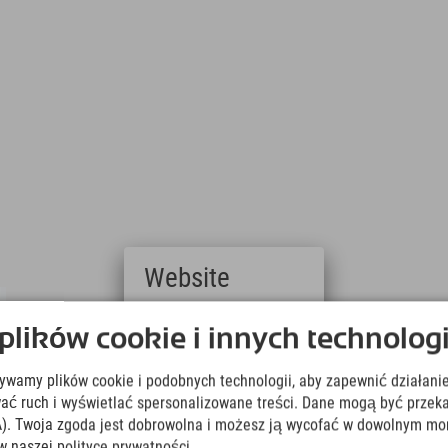
Website
Deutsch
ików cookie i innych technologi
(German)
English
żywamy plików cookie i podobnych technologii, aby zapewnić działanie
(English)
Italiano
ować ruch i wyświetlać spersonalizowane treści. Dane mogą być prz
(Italian)
). Twoja zgoda jest dobrowolna i możesz ją wycofać w dowolnym mo
Čeština
w naszej polityce prywatności.