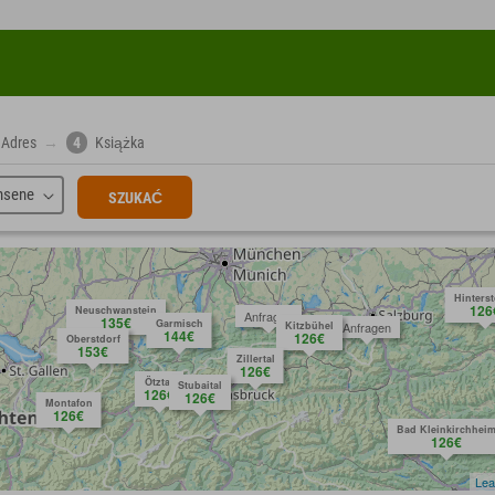
Adres
→
4
Książka
hsene
SZUKAĆ
Hinters
126
Neuschwanstein
Anfragen
135€
Garmisch
Kitzbühel
Anfragen
144€
126€
Oberstdorf
153€
Zillertal
126€
Ötztal
Stubaital
126€
126€
Montafon
126€
Bad Kleinkirchhei
126€
Lea