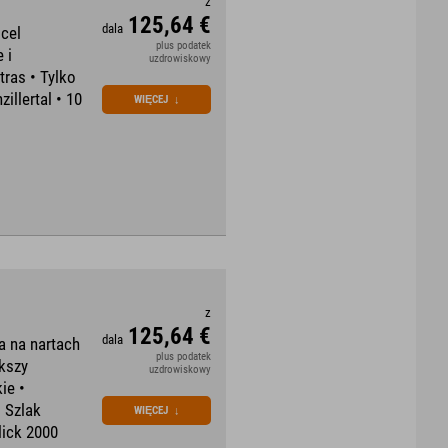
z
125,64 €
dala
cel
plus podatek
 i
uzdrowiskowy
ras • Tylko
llertal • 10
WIĘCEJ
↓
z
125,64 €
dala
a na nartach
plus podatek
kszy
uzdrowiskowy
ie •
• Szlak
WIĘCEJ
↓
lick 2000