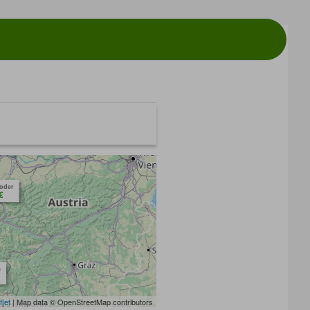
toder
€
m
flet
| Map data © OpenStreetMap contributors