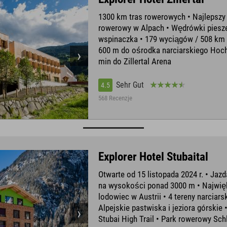
1300 km tras rowerowych • Najlepszy 
rowerowy w Alpach • Wędrówki piesze
wspinaczka • 179 wyciągów / 508 km t
600 m do ośrodka narciarskiego Hochzi
min do Zillertal Arena
Sehr Gut
4.5
568 Recenzje
Explorer Hotel Stubaital
Otwarte od 15 listopada 2024 r. • Jazd
na wysokości ponad 3000 m • Najwię
lodowiec w Austrii • 4 tereny narciarsk
Alpejskie pastwiska i jeziora górskie 
Stubai High Trail • Park rowerowy Sch