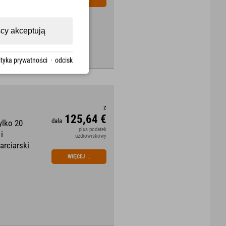
cy akceptują
ityka prywatności
·
odcisk
z
125,64 €
dala
ylko 20
plus podatek
i
uzdrowiskowy
arciarski
WIĘCEJ
↓