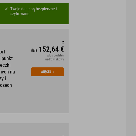
Twoje dane są bezpieczne i
szyfrowane.
z
152,64 €
dala
ort
plus podatek
 punkt
uzdrowiskowy
eczki
nych na
WIĘCEJ
↓
y i
mczech