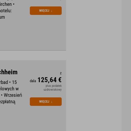
irchen •
otelu:
WIĘCEJ
↓
rum
rchheim
z
125,64 €
dala
rbad • 15
plus podatek
ielowych w
uzdrowiskowy
d • Wrzesień
ezpłatną
WIĘCEJ
↓