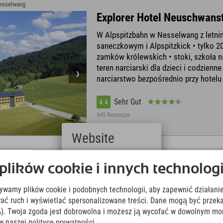
Nesselwang
Explorer Hotel Neuschwans
W Alpspitzbahn w Nesselwang z letn
saneczkowym i Alpspitzkick • tylko 2
zamków królewskich • stoki, szkoła n
teren narciarski dla dzieci i codzienn
narciarstwo bezpośrednio przy hotelu
Sehr Gut
4.4
945 Recenzje
Website
Deutsch
ików cookie i innych technologi
(German)
Explorer Hotel Montafon
English
Piz Buin, Silvretta-Montafon z 300 km 
żywamy plików cookie i podobnych technologii, aby zapewnić działanie
(English)
Italiano
narciarskich • Silvretta High Alpine Ro
ować ruch i wyświetlać spersonalizowane treści. Dane mogą być prz
(Italian)
bezpośrednio przy plaży górskiej, 270
). Twoja zgoda jest dobrowolna i możesz ją wycofać w dowolnym mo
Čeština
rowerowych
w naszej polityce prywatności.