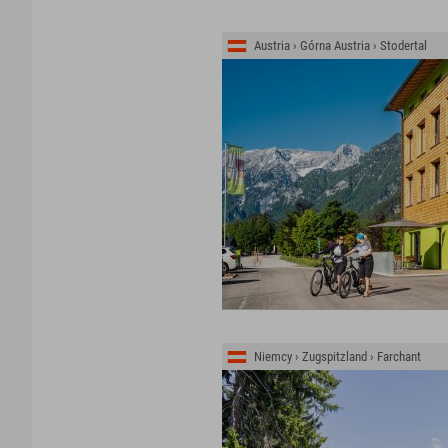
Austria › Górna Austria › Stodertal
Niemcy › Zugspitzland › Farchant