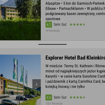
Alpspitze • 5 km do Garmisch-Partenk
Eibsee • Partnachklamm • W pobliżu h
podgrzewany basen zewnętrzny, cent
sportowe
Sehr Gut
4.7
18 Recenzje
Explorer Hotel Bad Kleinki
W mieście: Termy St. Kathrein i Röme
minut od najpiękniejszych jezior kąp
Karyntii • w cenie karta Sunshine Car
i październik z kartą Carinthia Card, b
kolejką linową i nie tylko
Sehr Gut
4.6
1321 Recenzje