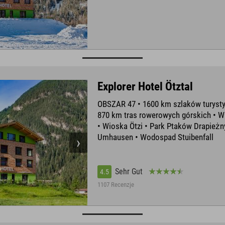
Explorer Hotel Ötztal
OBSZAR 47 • 1600 km szlaków turysty
870 km tras rowerowych górskich •
• Wioska Ötzi • Park Ptaków Drapieżn
Umhausen • Wodospad Stuibenfall
Sehr Gut
4.5
1107 Recenzje