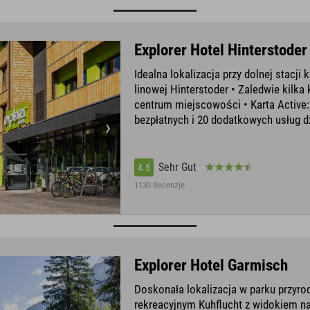
Explorer Hotel Hinterstoder
Idealna lokalizacja przy dolnej stacji k
linowej Hinterstoder • Zaledwie kilka
centrum miejscowości • Karta Active:
bezpłatnych i 20 dodatkowych usług d
Sehr Gut
4.5
1130 Recenzje
Explorer Hotel Garmisch
Doskonała lokalizacja w parku przyro
rekreacyjnym Kuhflucht z widokiem na