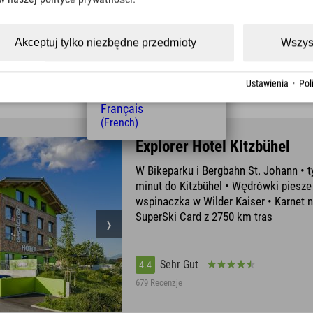
(Czech)
Polski
(Polish)
Akceptuj tylko niezbędne przedmioty
Wszys
Sehr Gut
4.5
Magyar
(Hungarian)
396 Recenzje
Nederlands
Ustawienia
·
Pol
(Dutch)
Français
(French)
Explorer Hotel Kitzbühel
W Bikeparku i Bergbahn St. Johann • t
minut do Kitzbühel • Wędrówki piesze 
wspinaczka w Wilder Kaiser • Karnet n
SuperSki Card z 2750 km tras
Sehr Gut
4.4
679 Recenzje