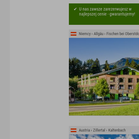
U nas zawsze zarezerwujesz w
najlepszej cenie - gwarantujemy!
Niemcy › Allgäu › Fischen bei Oberstdo
Austria › Zillertal › Kaltenbach