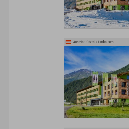
Austria › Ötztal › Umhausen