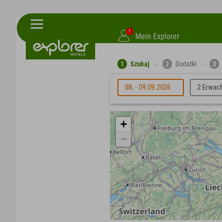
1
Mein Explorer
1
Szukaj
→
2
Dodatki
→
3
08. - 09.09.2026
2 Erwac
+
−