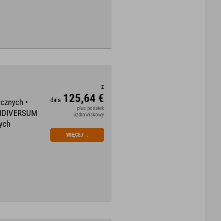
z
125,64 €
dala
cznych •
plus podatek
 WIDIVERSUM
uzdrowiskowy
ych
WIĘCEJ
↓