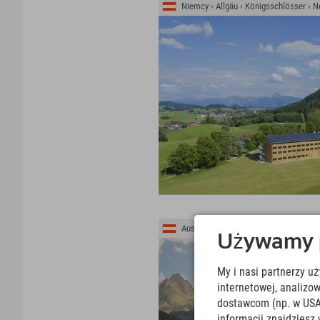
Niemcy › Allgäu › Königsschlösser › 
Austria › Montafon › Gaschurn
Używamy pl
My i nasi partnerzy u
internetowej, analiz
dostawcom (np. w USA
informacji znajdziesz 