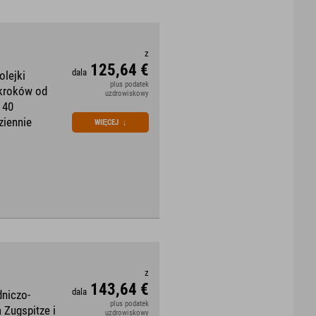
z
125,64 €
dala
olejki
plus podatek
 kroków od
uzdrowiskowy
 40
ziennie
WIĘCEJ
↓
z
143,64 €
dala
dniczo-
plus podatek
 Zugspitze i
uzdrowiskowy