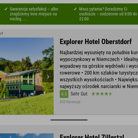
Gwarancja satysfakcji – albo
Masz pytania? Doradzimy Ci
znajdziemy inne miejsce na
osobiście – codziennie od 8:00 do
nocleg. ...
22:00.
rf
Explorer Hotel Oberstdorf
Najbardziej wysunięty na południe kur
wypoczynkowy w Niemczech • Idealny
wypadowy na górskie wędrówki i wyci
rowerowe • 200 km szlaków turystycz
wszystkich wysokościach • Największ
najwyższy ośrodek narciarski w Nie
Sehr Gut
4.5
855 Recenzje
Explorer Hotel Zillertal