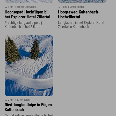
↔ 9 km
↕ 286 hm
schwierig
↔ 1 km
↕ 20 hm
mittel
Hoogtepad Hochfügen bij
Hoogteweg Kaltenbach-
het Explorer Hotel Zillertal
Hochzillertal
Prachtige langlaufloipe bij
Langlaufen in het Explorer Hotel
Kaltenbach in het Zillertal
Zillertal in Kaltenbach
↔ 2 km
↕ 27 hm
leicht
Ried-langlaufloipe in Fügen-
Kaltenbach
Gemakkelijke langlaufloipe bij het