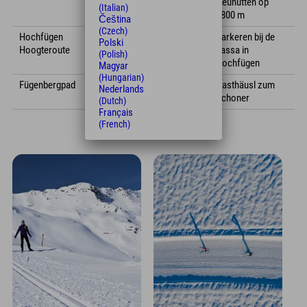
Neuhütten op
(Italian)
1800 m
Čeština
(Czech)
Hochfügen
Gratis &
9
1685
Parkeren bij de
Polski
Hoogteroute
Klassiek
kassa in
(Polish)
Hochfügen
Magyar
(Hungarian)
Fügenbergpad
gratis en
2
693
Gasthäusl zum
Nederlands
klassiek
Schoner
(Dutch)
Français
(French)