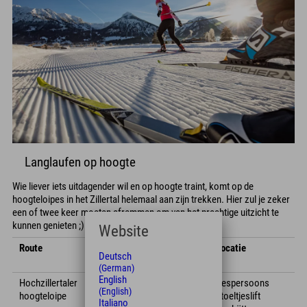
Langlaufen op hoogte
Wie liever iets uitdagender wil en op hoogte traint, komt op de
hoogteloipes in het Zillertal helemaal aan zijn trekken. Hier zul je zeker
een of twee keer moeten afremmen om van het prachtige uitzicht te
kunnen genieten ;)
Website
Route
Techniek
Km
Hoogste
Locatie
Deutsch
punt
(German)
English
Hochzillertaler
klassiek
1
1800
Zespersoons
(English)
hoogteloipe
stoeltjeslift
Italiano