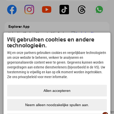
Explorer App
Upload je #ExplorerMoments, Mijn Explorer
To Go met een boekingsoverzicht, bucketlist,
Wij gebruiken cookies en andere
restaurantoverzicht en nog veel meer.
technologieën.
Download nu!
Wij en onze partners gebruiken cookies en vergelijkbare technologieën
om onze website te beheren, verkeer te analyseren en
Tijd voor ontdekkingsmomenten
gepersonaliseerde content weer te geven. Gegevens kunnen worden
166
4.634
km
overgedragen aan externe dienstverleners (bijvoorbeeld in de VS). Uw
Bergmeren en
Pistes voor skiën en
toestemming is vrijwillig en kan op elk moment worden ingetrokken.
avonturenzwembaden
snowboarden
Zie ons privacybeleid voor meer informatie.
8.991
km
97
%
Paden voor wandelen en
Onze gasten bevelen ons
Allen accepteren
bergbeklimmen
aan
Neem alleen noodzakelijke spullen aan.
Colofon
Privacyverklaring
Toegankelijkheid
pers
Duurzaamheidscertificate