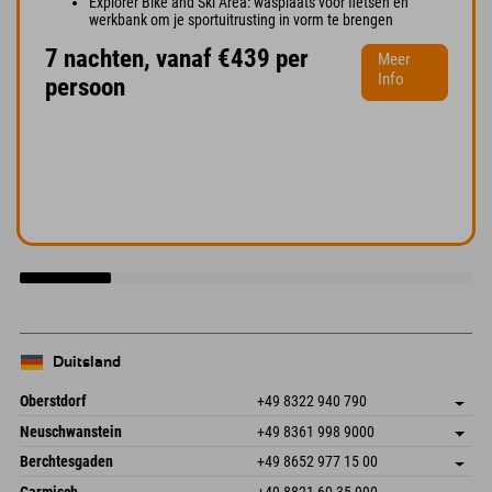
Explorer Bike and Ski Area: wasplaats voor fietsen en
werkbank om je sportuitrusting in vorm te brengen
7 nachten, vanaf €439 per
Meer
Info
persoon
Duitsland
Oberstdorf
+49 8322 940 790
An der Breitach 3
Adres opslaan
Neuschwanstein
+49 8361 998 9000
87538 Fischen I. Allgäu
Aankomstinformatie
An der Riese 45
Adres opslaan
Duitsland
Booking
Berchtesgaden
+49 8652 977 15 00
87484 Nesselwang im Allgäu
Aankomstinformatie
E-mail verzenden
Hofreitstr. 7
Adres opslaan
Duitsland
Booking
Garmisch
+49 8821 60 35 990