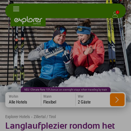
1
NEU: Climate Rate 10% bonus on overnight stays when traveling by train
Wohin
Wann
Wer
Alle Hotels
Flexibel
2 Gäste
Explorer Hotels
›
Zillertal / Tirol
Langlaufplezier rondom het