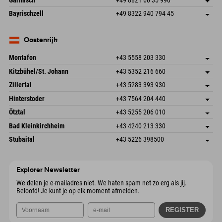
83471 Schönau am Königssee
Aankomstinformatie
E-mail verzenden
Frickenstraße 22
Adres opslaan
Duitsland
Booking
Bayrischzell
+49 8322 940 794 45
82490 Farchant
Aankomstinformatie
E-mail verzenden
Seebergstr. 17
Adres opslaan
Duitsland
Booking
83735 Bayrischzell
Aankomstinformatie
E-mail verzenden
Duitsland
Booking
Oostenrijk
E-mail verzenden
Montafon
+43 5558 203 330
Dorfstr. 127b
Adres opslaan
Kitzbühel/St. Johann
+43 5352 216 660
6793 Gaschurn/Montafon
Aankomstinformatie
Speckbacherstraße 87
Adres opslaan
Oostenrijk
Booking
Zillertal
+43 5283 393 930
6380 St. Johann in Tirol
Aankomstinformatie
E-mail verzenden
Schmiedau 2
Adres opslaan
Oostenrijk
Booking
Hinterstoder
+43 7564 204 440
6272 Kaltenbach im Zillertal
Aankomstinformatie
E-mail verzenden
Freizeitpark 10
Adres opslaan
Oostenrijk
Booking
Ötztal
+43 5255 206 010
4573 Hinterstoder
Aankomstinformatie
E-mail verzenden
Gscheat 14
Adres opslaan
Oostenrijk
Booking
Bad Kleinkirchheim
+43 4240 213 330
6441 Umhausen
Aankomstinformatie
E-mail verzenden
Dorfstraße 24
Adres opslaan
Oostenrijk
Booking
Stubaital
+43 5226 398500
9546 Bad Kleinkirchheim
Aankomstinformatie
E-mail verzenden
Wiesenweg 6
Adres opslaan
Oostenrijk
Booking
6167 Neustift im Stubaital
Aankomstinformatie
E-mail verzenden
Oostenrijk
Booking
Explorer Newsletter
E-mail verzenden
We delen je e-mailadres niet. We haten spam net zo erg als jij.
Beloofd! Je kunt je op elk moment afmelden.