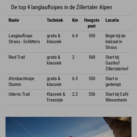
De top 4 langlaufloipes in de Zillertaler Alpen
Route
Techniek
Km
Hoogste
Locatie
punt
Langlaufloipe
gratis &
6.4
550
Begin bij de
Strass - Schlitters
klassiek
balzaal in
Strass
Ried Trail
gratis &
2
568
Start bij
klassiek
Gasthof
Zillertalerhof
Ahrnbachloipe
gratis &
6.5
550
Start is
Stumm
klassiek
gedempt
Uderns Trail
Klassiek &
2.2
556
Start bij Café
Freestyle
Wiesenheim