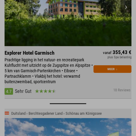
355,43 €
Explorer Hotel Garmisch
vanaf
plus Spa belasting
Prachtige ligging in het natuur- en recreatiepark
Kuhflucht met uitzicht op de Zugspitze en Alpspitze •
MEER
↓
5 km van Garmisch-Partenkirchen • Eibsee •
Partnachklamm • Vlakbij het hotel: verwarmd
buitenzwembad, sportcentrum
18 Reviews
Sehr Gut
4.7
Duitsland › Berchtesgadener Land › Schönau am Königssee