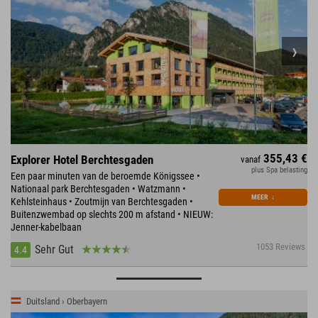
355,43 €
Explorer Hotel Berchtesgaden
vanaf
plus Spa belasting
Een paar minuten van de beroemde Königssee •
Nationaal park Berchtesgaden • Watzmann •
MEER
↓
Kehlsteinhaus • Zoutmijn van Berchtesgaden •
Buitenzwembad op slechts 200 m afstand • NIEUW:
Jenner-kabelbaan
1053 Reviews
Sehr Gut
4.4
Duitsland › Oberbayern