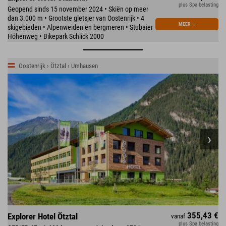
plus Spa belasting
Geopend sinds 15 november 2024 • Skiën op meer
dan 3.000 m • Grootste gletsjer van Oostenrijk • 4
MEER
↓
skigebieden • Alpenweiden en bergmeren • Stubaier
Höhenweg • Bikepark Schlick 2000
Oostenrijk › Ötztal › Umhausen
355,43 €
Explorer Hotel Ötztal
vanaf
plus Spa belasting