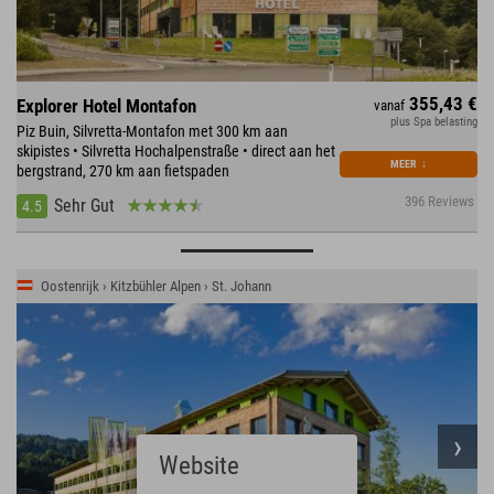
355,43 €
Explorer Hotel Montafon
vanaf
plus Spa belasting
Piz Buin, Silvretta-Montafon met 300 km aan
skipistes • Silvretta Hochalpenstraße • direct aan het
MEER
↓
bergstrand, 270 km aan fietspaden
396 Reviews
Sehr Gut
4.5
Oostenrijk › Kitzbühler Alpen › St. Johann
Website