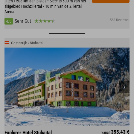
liften / 508 km aan pistes • Slechts 600 m van het
skigebied Hochzillertal • 10 min van de Zillertal
Arena
568 Reviews
Sehr Gut
4.5
Oostenrijk › Stubaital
355,43 €
Explorer Hotel Stubaital
vanaf