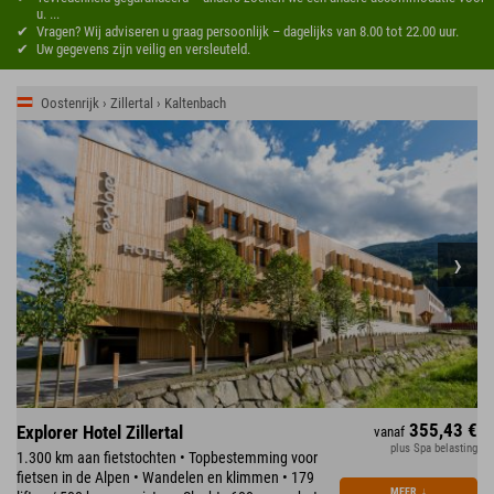
u. ...
Vragen? Wij adviseren u graag persoonlijk – dagelijks van 8.00 tot 22.00 uur.
Uw gegevens zijn veilig en versleuteld.
Oostenrijk › Zillertal › Kaltenbach
355,43 €
Explorer Hotel Zillertal
vanaf
plus Spa belasting
1.300 km aan fietstochten • Topbestemming voor
fietsen in de Alpen • Wandelen en klimmen • 179
MEER
↓