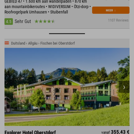
GEBIED 47 • 1.600 km aan wandelpaden • 870 km
aan mountainbikeroutes • WIDIVERSUM • Ötzi-dorp •
MEER
↓
Roofvogelpark Umhausen • Stuibenfall
1107 Reviews
Sehr Gut
4.5
Duitsland › Allgäu › Fischen bei Oberstdorf
355,43 €
Explorer Hotel Oberstdorf
vanaf