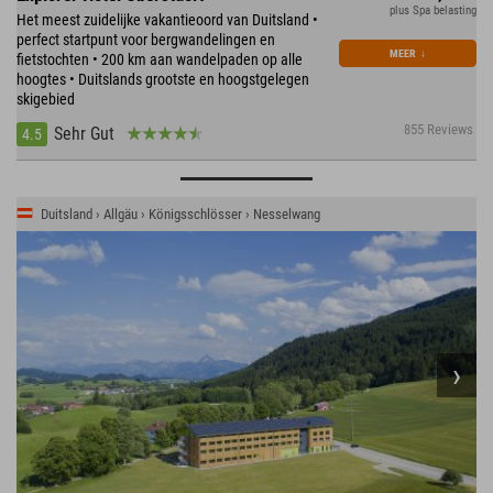
plus Spa belasting
Het meest zuidelijke vakantieoord van Duitsland •
perfect startpunt voor bergwandelingen en
MEER
↓
fietstochten • 200 km aan wandelpaden op alle
hoogtes • Duitslands grootste en hoogstgelegen
skigebied
855 Reviews
Sehr Gut
4.5
Duitsland › Allgäu › Königsschlösser › Nesselwang