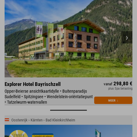
298,80 €
Explorer Hotel Bayrischzell
vanaf
plus Spa belasting
Opper-Beierse ansichtkaartidylle • Buitenparadijs
Sudelfeld • Spitzingsee • Wendelstein-oriëntatiepunt
MEER
↓
• Tatzelwurm-watervallen
Oostenrijk › Kärnten › Bad Kleinkirchheim