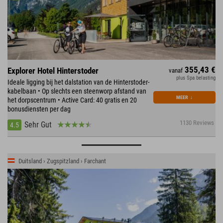
355,43 €
Explorer Hotel Hinterstoder
vanaf
plus Spa belasting
Ideale ligging bij het dalstation van de Hinterstoder-
kabelbaan • Op slechts een steenworp afstand van
MEER
↓
het dorpscentrum • Active Card: 40 gratis en 20
bonusdiensten per dag
1130 Reviews
Sehr Gut
4.5
Duitsland › Zugspitzland › Farchant