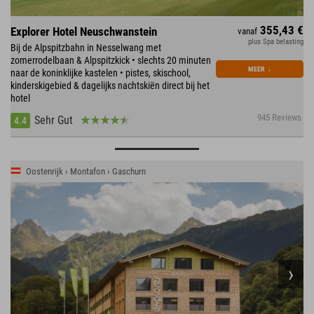
355,43 €
Explorer Hotel Neuschwanstein
vanaf
plus Spa belasting
Bij de Alpspitzbahn in Nesselwang met
zomerrodelbaan & Alpspitzkick • slechts 20 minuten
MEER
↓
naar de koninklijke kastelen • pistes, skischool,
kinderskigebied & dagelijks nachtskiën direct bij het
hotel
945 Reviews
Sehr Gut
4.4
Oostenrijk › Montafon › Gaschurn